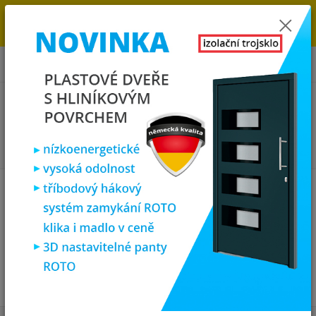
→
DOPRAVA ZDARMA DO KONCE ROKU 2025 - POSPĚŠTE SI S
OBJEDNÁVKOU. MÁME 7 000 OKEN A DVEŘÍ SKLADEM U NÁS V
KLATOVECH.
0
ks
za
0,00 Kč
Menu
Hledat
Úvod
Vchodové dveře
hliníkové vchodové dveře
2 křídla
2 křídla
V této kategorii nebylo nalezeno žádné zboží.