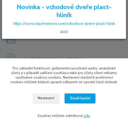
Novinka - vchodové dveře plast-
hliník
VYSOKÁ KVALITA ZA ROZUMNOU CENU
https://www.stavimelevne.com/vchodove-dvere-plast-hlinik
Zavřít
7.000 ks oken a dveří SKLADEM
VLASTNÍ PRODEJNA V KLATOVECH
Pro základní funkčnost, zpříjemnění používání webu, analytické
účely a v případě udělení souhlasu také pro účely cílení reklamy
využíváme soubory cookies. Nastavení vlastních preferencí
cookies můžete kdykoli upravit odkazem ve spodní části stránek.
Všechna práva vyhrazena © 2022
Tomáš Treybal | Internet media marketing
Souhlasím
Nastavení
Vytvořeno na
Eshop-rychle.cz
Souhlas můžete odmítnout
zde
.