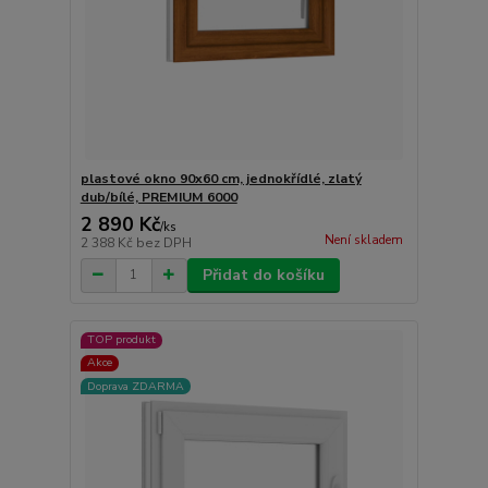
plastové okno 90x60 cm, jednokřídlé, zlatý
dub/bílé, PREMIUM 6000
2 890 Kč
/
ks
Není skladem
2 388 Kč
bez DPH
Přidat do košíku
TOP produkt
Akce
Doprava ZDARMA