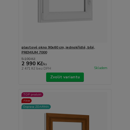
plastové okno 90x60 cm, jednokřídlé, bílé,
PREMIUM 7000
5 190 Kč
2 990 Kč
/
ks
Skladem
2 471 Kč
bez DPH
Zvolit variantu
TOP produkt
Akce
Doprava ZDARMA