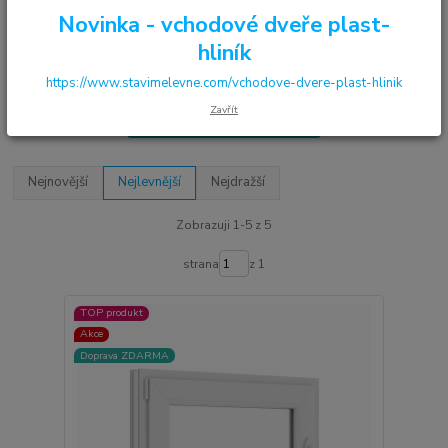
výklopného otvírání.
Novinka - vchodové dveře plast-
hliník
Nyní s dopravou zdarma!
https://www.stavimelevne.com/vchodove-dvere-plast-hlinik
Zavřít
Upřesnit parametry
Nejnovější
Nejlevnější
Nejdražší
Zobrazuji 1-5 z 5
strana
z 1
TOP produkt
Akce
Doprava ZDARMA