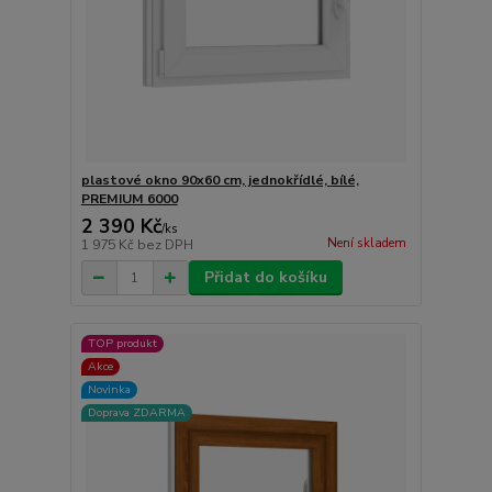
plastové okno 90x60 cm, jednokřídlé, bílé,
PREMIUM 6000
2 390 Kč
/
ks
Není skladem
1 975 Kč
bez DPH
Přidat do košíku
TOP produkt
Akce
Novinka
Doprava ZDARMA