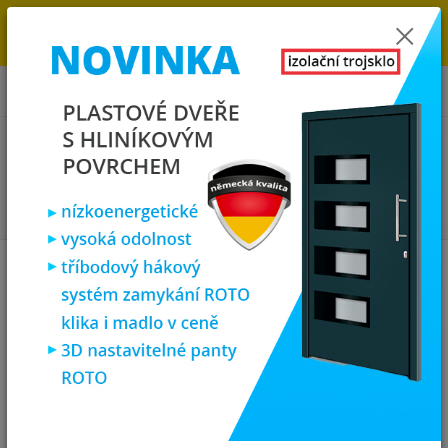
→
DOPRAVA ZDARMA DO KONCE ROKU 2025 - POSPĚŠTE SI S
OBJEDNÁVKOU. MÁME 7 000 OKEN A DVEŘÍ SKLADEM U NÁS V
KLATOVECH.
0
ks
za
0,00 Kč
Menu
Hledat
Úvod
Plastová okna
Okna dle rozměrů
plastová okna 90x60 cm
Plastová okna 90x60 cm - 3
barvy na výběr
Plastová okna
v rozměru 90x60 cm (900x600 mm)
dodáváme ve
kvalitním šestikomorovém rámu.
Tato čtvercová okna nabízíme
v jednokřídlé verzi
v odstínu bílém,
antracitovém
či v odstínu
zlatého dubu
. Všechna okna mají možnost standartního a