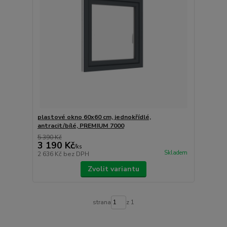
plastové okno 60x60 cm, jednokřídlé,
antracit/bílé, PREMIUM 7000
5 390 Kč
3 190 Kč
/
ks
Skladem
2 636 Kč
bez DPH
Zvolit variantu
strana
z 1