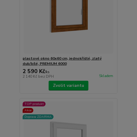
plastové okno 60x60 cm, jednokřídlé, zlatý
dub/bílé, PREMIUM 6000
2 590 Kč
/
ks
Skladem
2 140 Kč
bez DPH
Zvolit variantu
TOP produkt
Akce
Doprava ZDARMA