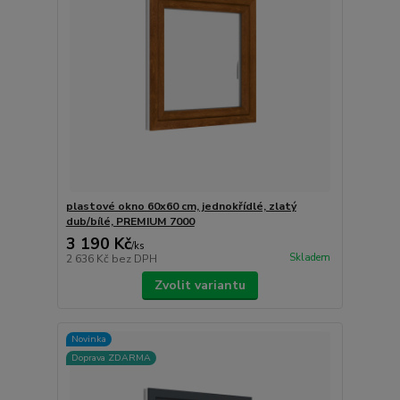
plastové okno 60x60 cm, jednokřídlé, zlatý
dub/bílé, PREMIUM 7000
3 190 Kč
/
ks
Skladem
2 636 Kč
bez DPH
Zvolit variantu
Novinka
Doprava ZDARMA