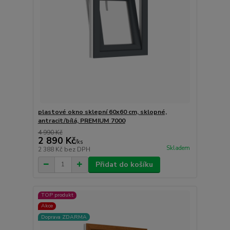
plastové okno sklepní 60x60 cm, sklopné,
antracit/bílá, PREMIUM 7000
4 990 Kč
2 890 Kč
/
ks
Skladem
2 388 Kč
bez DPH
Přidat do košíku
TOP produkt
Akce
Doprava ZDARMA