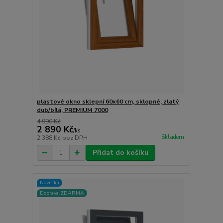
plastové okno sklepní 60x60 cm, sklopné, zlatý
dub/bílá, PREMIUM 7000
4 990 Kč
2 890 Kč
/
ks
Skladem
2 388 Kč
bez DPH
Přidat do košíku
Novinka
Doprava ZDARMA