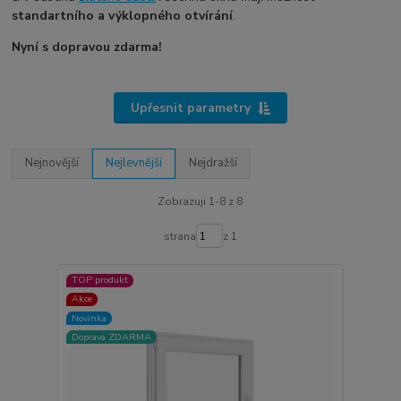
standartního a výklopného otvírání
.
Nyní s dopravou zdarma!
Upřesnit parametry
Nejnovější
Nejlevnější
Nejdražší
Zobrazuji 1-8 z 8
strana
z 1
TOP produkt
Akce
Novinka
Doprava ZDARMA