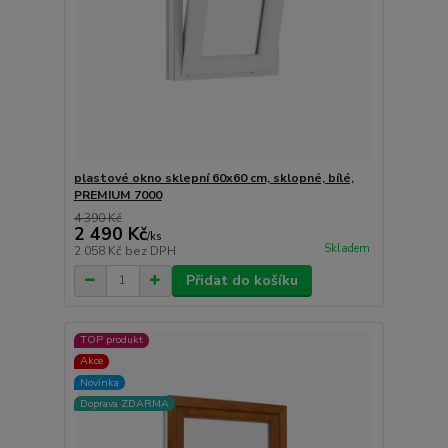
plastové okno sklepní 60x60 cm, sklopné, bílé,
PREMIUM 7000
4 390 Kč
2 490 Kč
/
ks
Skladem
2 058 Kč
bez DPH
Přidat do košíku
TOP produkt
Akce
Novinka
Doprava ZDARMA