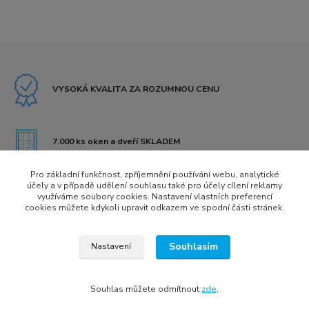
VYSOKÁ KVALITA ZA ROZUMNOU CENU
7.000 ks oken a dveří SKLADEM
Pro základní funkčnost, zpříjemnění používání webu, analytické
účely a v případě udělení souhlasu také pro účely cílení reklamy
VLASTNÍ PRODEJNA V KLATOVECH
využíváme soubory cookies. Nastavení vlastních preferencí
cookies můžete kdykoli upravit odkazem ve spodní části stránek.
Souhlasím
Nastavení
Všechna práva vyhrazena © 2022
Tomáš Treybal | Internet media marketing
Souhlas můžete odmítnout
zde
.
Vytvořeno na
Eshop-rychle.cz