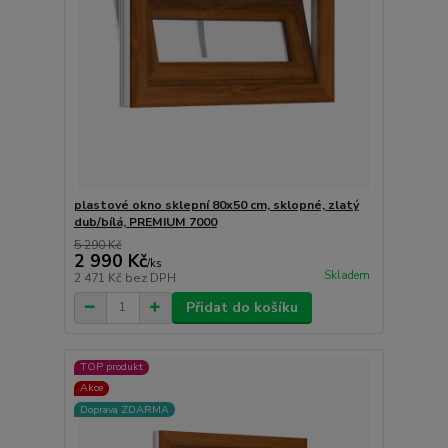
plastové okno sklepní 80x50 cm, sklopné, zlatý
dub/bílá, PREMIUM 7000
5 290 Kč
2 990 Kč
/
ks
Skladem
2 471 Kč
bez DPH
Přidat do košíku
TOP produkt
Akce
Doprava ZDARMA