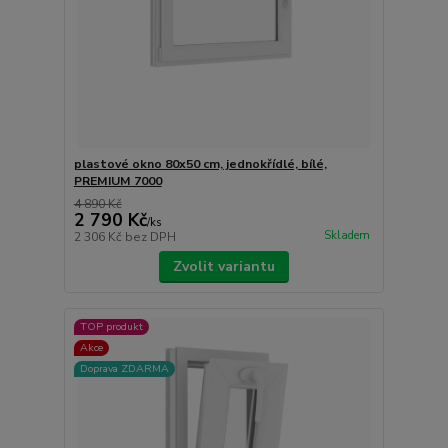
plastové okno 80x50 cm, jednokřídlé, bílé,
PREMIUM 7000
4 890 Kč
2 790 Kč
/
ks
Skladem
2 306 Kč
bez DPH
Zvolit variantu
TOP produkt
Akce
Doprava ZDARMA