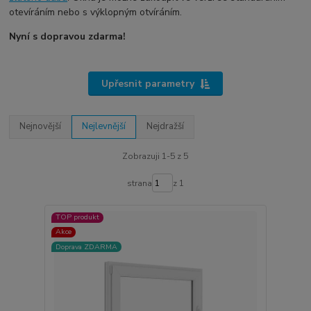
otevíráním nebo s výklopným otvíráním.
Nyní s dopravou zdarma!
Upřesnit parametry
Nejnovější
Nejlevnější
Nejdražší
Zobrazuji 1-5 z 5
strana
z 1
TOP produkt
Akce
Doprava ZDARMA