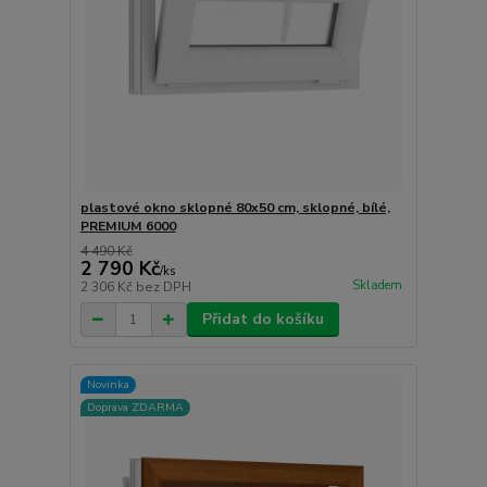
plastové okno sklopné 80x50 cm, sklopné, bílé,
PREMIUM 6000
4 490 Kč
2 790 Kč
/
ks
Skladem
2 306 Kč
bez DPH
Přidat do košíku
Novinka
Doprava ZDARMA