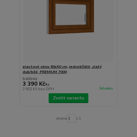
plastové okno 80x50 cm, jednokřídlé, zlatý
dub/bílé, PREMIUM 7000
5 690 Kč
3 390 Kč
/
ks
Skladem
2 802 Kč
bez DPH
Zvolit variantu
strana
z 1