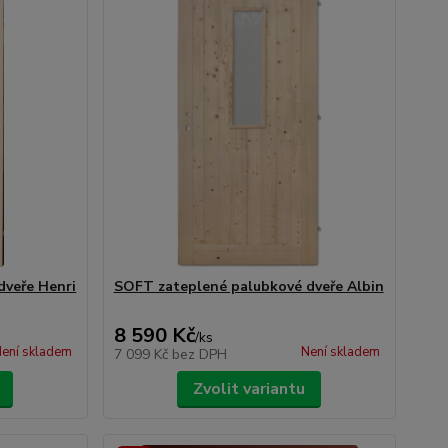
dveře Henri
SOFT zateplené palubkové dveře Albin
8 590 Kč
/
ks
ení skladem
Není skladem
7 099 Kč
bez DPH
Zvolit variantu