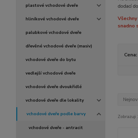
plastové vchodové dveře
dodací do
Všechny 
hliníkové vchodové dveře
snadno s
palubkové vchodové dveře
dřevěné vchodové dveře (masiv)
Cena:
vchodové dveře do bytu
vedlejší vchodové dveře
vchodové dveře dvoukřídlé
Nejnově
vchodové dveře dle lokality
vchodové dveře podle barvy
Zobrazuji 
vchodové dveře - antracit