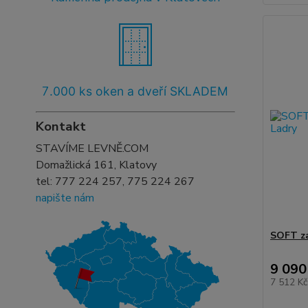
7
.000 ks oken a dveří SKLADEM
Kontakt
STAVÍME LEVNĚ.COM
Domažlická 161, Klatovy
tel:
777 224 257, 775 224 267
napište nám
SOFT za
9 090
7 512 K