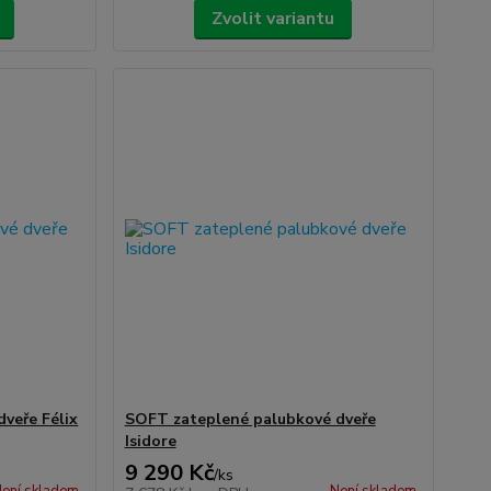
Zvolit variantu
veře Félix
SOFT zateplené palubkové dveře
Isidore
9 290 Kč
/
ks