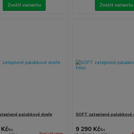
Zvolit variantu
Zvolit variantu
teplené palubkové dveře
SOFT zateplené palubkové d
 Kč
9 290 Kč
/
ks
/
ks