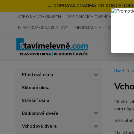
→
DOPRAVA ZDARMA DO KONCE ROKU 2
VŠE O NAŠICH OKNECH
VŠE O NAŠICH DVEŘÍCH
RECENZ
PLASTOVÁ OKNA KLATOVY
INFORMACE
OKNA NA MÍR
Úvod
V
Plastová okna
Vcho
Sklepní okna
Střešní okna
Nevíte ja
vám nějak
Balkonové dveře
Aktuálně
Vchodové dveře
Na sklad