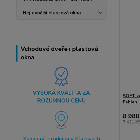
Nejlevnější plastová okna
Vchodové dveře i plastová
okna
VYSOKÁ KVALITA ZA
SOFT za
ROZUMNOU CENU
Fabien
8 980
7 421 K
Kamenná prodejna v Klatovech