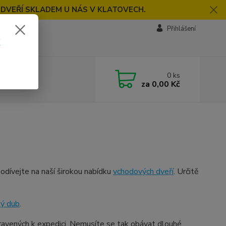
 DVEŘÍ SKLADEM U NÁS V KLATOVECH.
Přihlášení
k
0
ks
za
0,00 Kč
odívejte na naší širokou nabídku
vchodových dveří
. Určitě
tý dub
.
ravených k expedici. Nemusíte se tak obávat dlouhé