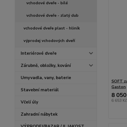
vchodové dveře -⁠ bílé
vchodové dveře - zlatý dub
vchodové dveře plast - hliník
výprodej vchodových dveří
Interiérové dveře
Zárubně, obložky, kování
Umyvadla, vany, baterie
SOFT za
Gaston
Stavební materiál
8 050
6 653 K
Včelí úly
Zahradní nábytek
VÝPRODEJ/BAZAR / II. JAKOST