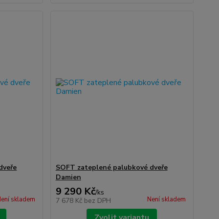
dveře
SOFT zateplené palubkové dveře
Damien
9 290 Kč
/
ks
ení skladem
Není skladem
7 678 Kč
bez DPH
Zvolit variantu