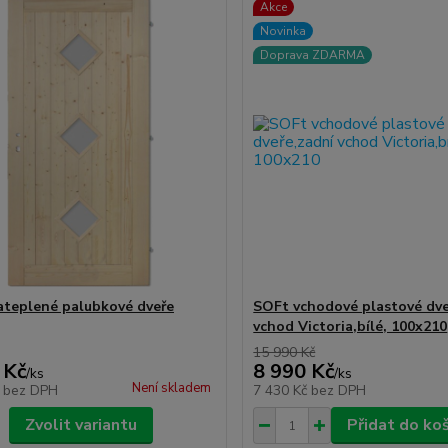
Akce
Novinka
Doprava ZDARMA
teplené palubkové dveře
SOFt vchodové plastové dve
vchod Victoria,bílé, 100x210
15 990 Kč
 Kč
8 990 Kč
/
ks
/
ks
Není skladem
č
bez DPH
7 430 Kč
bez DPH
Zvolit variantu
Přidat do ko