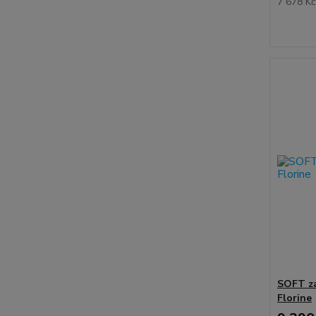
7 678 K
SOFT za
Florine