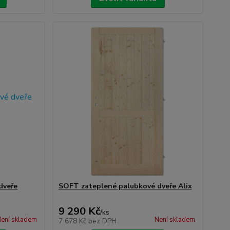
dveře
SOFT zateplené palubkové dveře Alix
9 290 Kč
/
ks
ení skladem
Není skladem
7 678 Kč
bez DPH