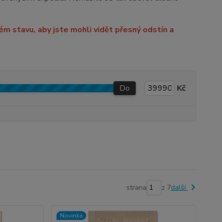
m stavu, aby jste mohli vidět přesný odstín a
Do
Kč
strana
z 7
další
Novinka