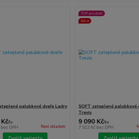
TOP produkt
Akce
teplené palubkové dveře Ladry
SOFT zateplené palubkové 
Trevis
 Kč
9 090 Kč
/
ls
/
ks
Není skladem
N
č
bez DPH
7 512 Kč
bez DPH
Zvolit variantu
Zvolit variantu