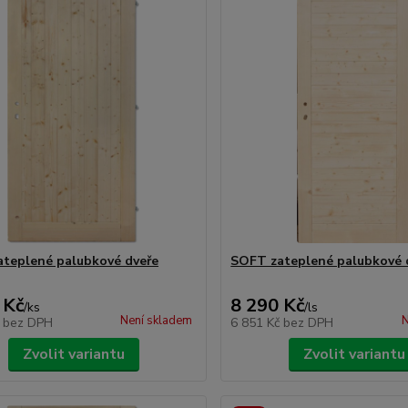
teplené palubkové dveře
SOFT zateplené palubkové 
 Kč
8 290 Kč
/
ks
/
ls
Není skladem
N
č
bez DPH
6 851 Kč
bez DPH
Zvolit variantu
Zvolit variantu