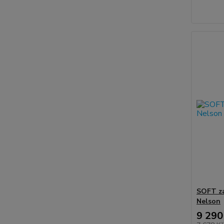
SOFT za
Nelson
9 290