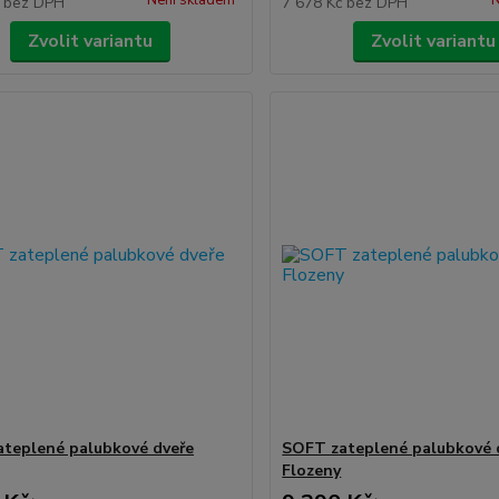
Není skladem
N
č
bez DPH
7 678 Kč
bez DPH
Zvolit variantu
Zvolit variantu
teplené palubkové dveře
SOFT zateplené palubkové 
Flozeny