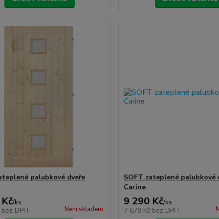
teplené palubkové dveře
SOFT zateplené palubkové 
Carine
 Kč
9 290 Kč
/
ks
/
ks
Není skladem
N
č
bez DPH
7 678 Kč
bez DPH