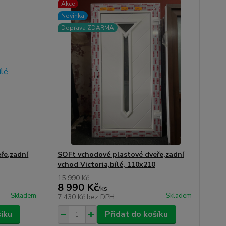
Akce
Novinka
Doprava ZDARMA
ře,zadní
SOFt vchodové plastové dveře,zadní
vchod Victoria,bílé, 110x210
15 990 Kč
8 990 Kč
/
ks
Skladem
Skladem
7 430 Kč
bez DPH
šíku
Přidat do košíku