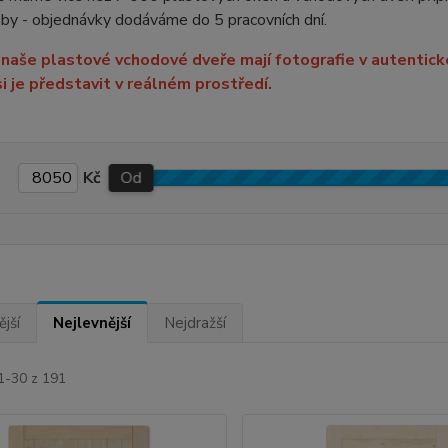
by - objednávky dodáváme do 5 pracovních dní.
naše plastové vchodové dveře mají fotografie v autentické
i je představit v reálném prostředí.
Kč
Od
jší
Nejlevnější
Nejdražší
1-30 z 191