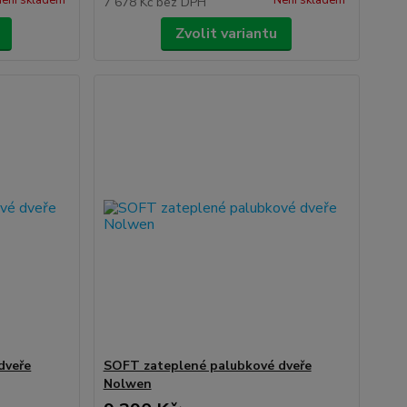
ení skladem
Není skladem
7 678 Kč
bez DPH
Zvolit variantu
dveře
SOFT zateplené palubkové dveře
Nolwen