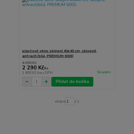
plastové okno sklepní 40x40 cm, sklopné,
antracit/bílá, PREMIUM 6000
4 390 Kč
2 290 Kč
/
ks
Skladem
1 893 Kč
bez DPH
Přidat do košíku
strana
z 1