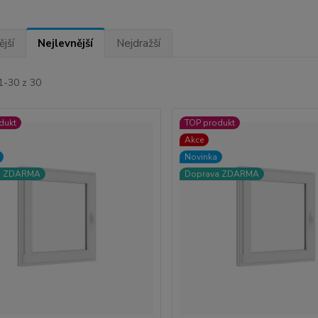
jší
Nejlevnější
Nejdražší
1-30 z 30
dukt
TOP produkt
Akce
Novinka
a ZDARMA
Doprava ZDARMA