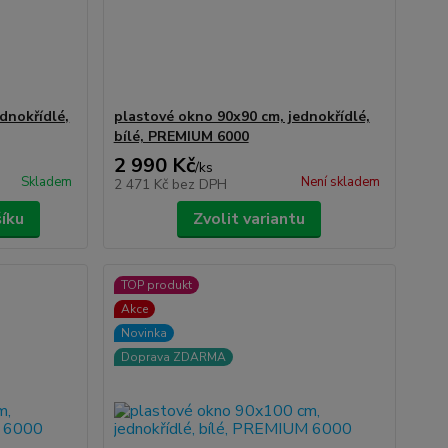
dnokřídlé,
plastové okno 90x90 cm, jednokřídlé,
bílé, PREMIUM 6000
2 990 Kč
/
ks
Skladem
Není skladem
2 471 Kč
bez DPH
šíku
Zvolit variantu
TOP produkt
Akce
Novinka
Doprava ZDARMA