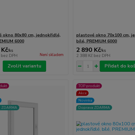
é okno 80x80 cm, jednokřídlé,
plastové okno 70x100 cm, je
REMIUM 6000
bílé, PREMIUM 6000
 Kč
2 890 Kč
/
ks
/
ks
Není skladem
č
bez DPH
2 388 Kč
bez DPH
Zvolit variantu
Přidat do ko
dukt
TOP produkt
Akce
Novinka
a ZDARMA
Doprava ZDARMA