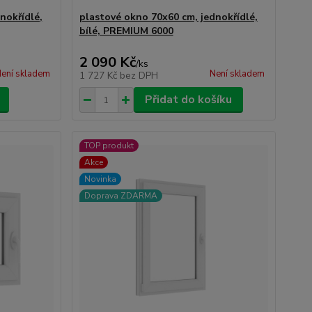
nokřídlé,
plastové okno 70x60 cm, jednokřídlé,
bílé, PREMIUM 6000
2 090 Kč
/
ks
ení skladem
Není skladem
1 727 Kč
bez DPH
Přidat do košíku
TOP produkt
Akce
Novinka
Doprava ZDARMA