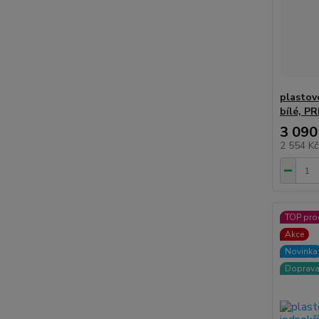
plastov
bílé, P
3 090
2 554 K
TOP pro
Akce
Novinka
Doprav