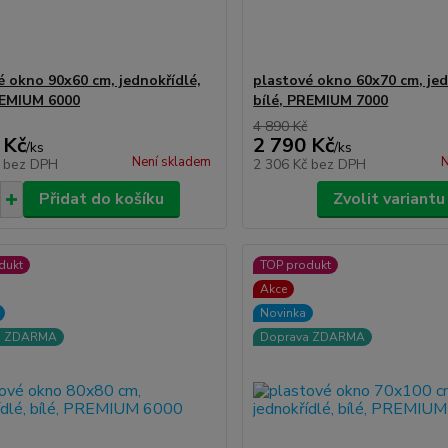
é okno 90x60 cm, jednokřídlé,
plastové okno 60x70 cm, jed
REMIUM 6000
bílé, PREMIUM 7000
4 890 Kč
 Kč
2 790 Kč
/
ks
/
ks
Není skladem
N
č
bez DPH
2 306 Kč
bez DPH
Přidat do košíku
Zvolit variantu
dukt
TOP produkt
Akce
Novinka
a ZDARMA
Doprava ZDARMA