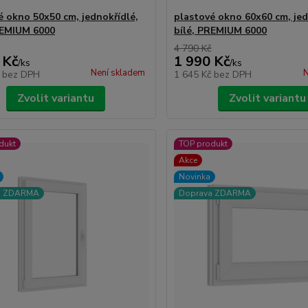
é okno 50x50 cm, jednokřídlé,
plastové okno 60x60 cm, jed
REMIUM 6000
bílé, PREMIUM 6000
4 790 Kč
 Kč
1 990 Kč
/
ks
/
ks
Není skladem
N
č
bez DPH
1 645 Kč
bez DPH
Zvolit variantu
Zvolit variantu
dukt
TOP produkt
Akce
Novinka
a ZDARMA
Doprava ZDARMA