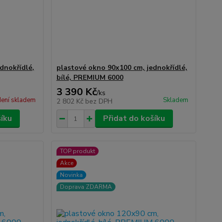
dnokřídlé,
plastové okno 90x100 cm, jednokřídlé,
bílé, PREMIUM 6000
3 390 Kč
/
ks
ení skladem
Skladem
2 802 Kč
bez DPH
šíku
Přidat do košíku
TOP produkt
Akce
Novinka
Doprava ZDARMA