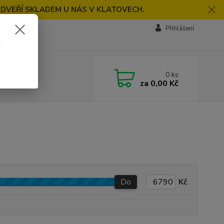
 DVEŘÍ SKLADEM U NÁS V KLATOVECH.
Přihlášení
k
0
ks
za
0,00 Kč
Do
Kč