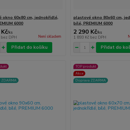
é okno 60x80 cm, jednokřídlé,
plastové okno 80x60 cm, jed
REMIUM 6000
bílé, PREMIUM 6000
 Kč
2 290 Kč
/
ks
/
ks
Není skladem
N
č
bez DPH
1 893 Kč
bez DPH
Přidat do košíku
Přidat do ko
dukt
TOP produkt
Akce
a ZDARMA
Doprava ZDARMA