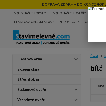
→
DOPRAVA ZDARMA DO KONCE ROKU 2
VŠE O NAŠICH OKNECH
VŠE O NAŠICH DVEŘÍCH
RECENZ
PLASTOVÁ OKNA KLATOVY
INFORMACE
OKNA NA MÍR
Úvod
N
Plastová okna
bílá
Sklepní okna
Střešní okna
Cena:
Balkonové dveře
Vchodové dveře