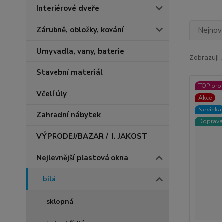
Interiérové dveře
Zárubně, obložky, kování
Nejnově
Umyvadla, vany, baterie
Zobrazuji 
Stavební materiál
TOP pro
Včelí úly
Akce
Novinka
Zahradní nábytek
Doprav
VÝPRODEJ/BAZAR / II. JAKOST
Nejlevnější plastová okna
bílá
sklopná