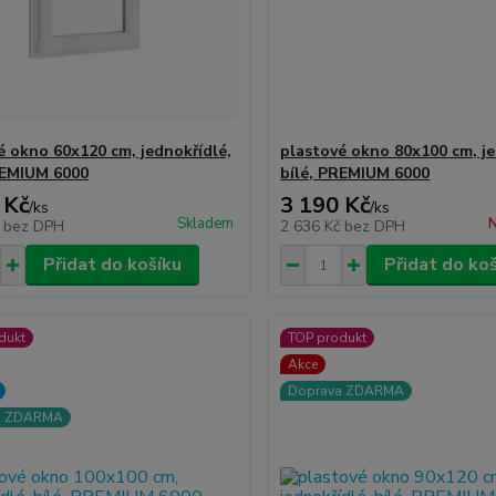
é okno 60x120 cm, jednokřídlé,
plastové okno 80x100 cm, je
REMIUM 6000
bílé, PREMIUM 6000
 Kč
3 190 Kč
/
ks
/
ks
Skladem
N
č
bez DPH
2 636 Kč
bez DPH
Přidat do košíku
Přidat do ko
dukt
TOP produkt
Akce
Doprava ZDARMA
a ZDARMA