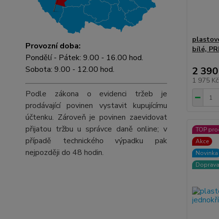
plastov
Provozní doba:
bílé, P
Pondělí - Pátek: 9.00 - 16.00 hod.
Sobota: 9.00 - 12.00 hod.
2 390
1 975 K
Podle zákona o evidenci tržeb je
prodávající povinen vystavit kupujícímu
účtenku. Zároveň je povinen zaevidovat
přijatou tržbu u správce daně online; v
TOP pro
případě technického výpadku pak
Akce
nejpozději do 48 hodin.
Novinka
Doprav