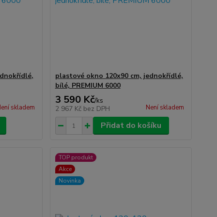
dnokřídlé,
plastové okno 120x90 cm, jednokřídlé,
bílé, PREMIUM 6000
3 590 Kč
/
ks
ení skladem
Není skladem
2 967 Kč
bez DPH
Přidat do košíku
TOP produkt
Akce
Novinka