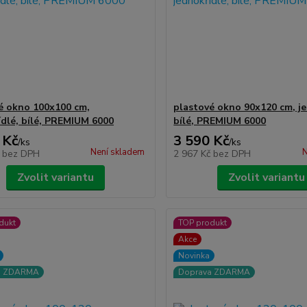
é okno 100x100 cm,
plastové okno 90x120 cm, je
ídlé, bílé, PREMIUM 6000
bílé, PREMIUM 6000
 Kč
3 590 Kč
/
ks
/
ks
Není skladem
N
č
bez DPH
2 967 Kč
bez DPH
Zvolit variantu
Zvolit variantu
dukt
TOP produkt
Akce
Novinka
a ZDARMA
Doprava ZDARMA