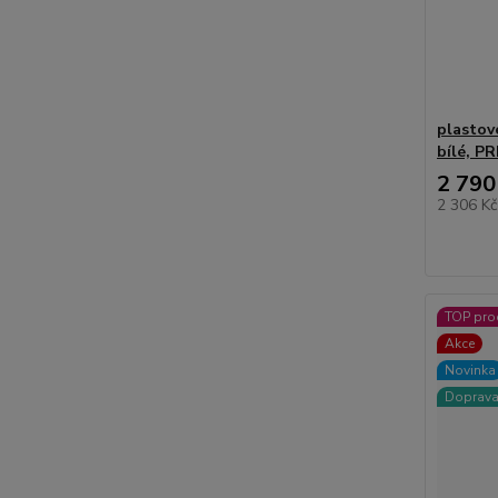
plastov
bílé, P
2 790
2 306 K
TOP pro
Akce
Novinka
Doprav