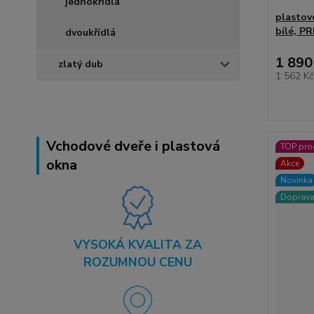
jednokřídlá
plastov
bílé, P
dvoukřídlá
1 890
zlatý dub
1 562 K
Vchodové dveře i plastová
TOP pro
okna
Akce
Novinka
Doprav
VYSOKÁ KVALITA ZA
ROZUMNOU CENU