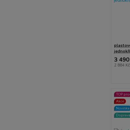
plastov
jednokř
3 490
2 884 K
TOP pro
Akce
Novinka
Doprav