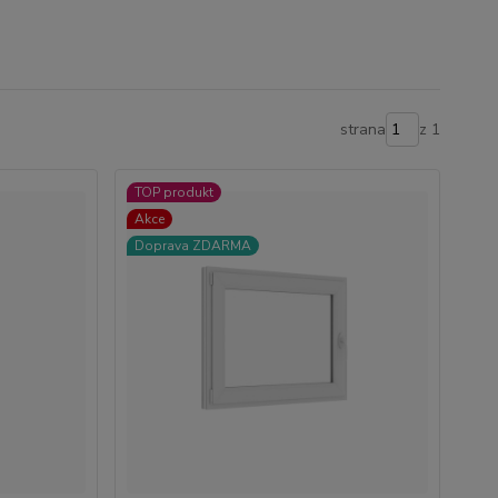
strana
z 1
TOP produkt
Akce
Doprava ZDARMA