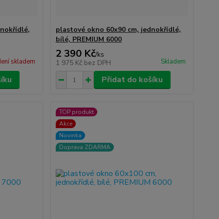
nokřídlé,
plastové okno 60x90 cm, jednokřídlé,
bílé, PREMIUM 6000
2 390 Kč
/
ks
ení skladem
Skladem
1 975 Kč
bez DPH
šíku
Přidat do košíku
TOP produkt
Akce
Novinka
Doprava ZDARMA