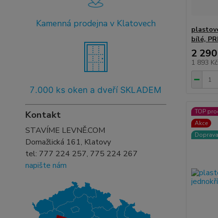
Kamenná prodejna v Klatovech
plastov
bílé, P
2 290
1 893 K
7
.000 ks oken a dveří SKLADEM
TOP pro
Kontakt
Akce
STAVÍME LEVNĚ.COM
Doprav
Domažlická 161, Klatovy
tel:
777 224 257, 775 224 267
napište nám