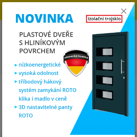
→
DOPRAVA ZDARMA DO KONCE ROKU 2025 - POSPĚŠTE SI S
OBJEDNÁVKOU. MÁME 7 000 OKEN A DVEŘÍ SKLADEM U NÁS V
KLATOVECH.
0
ks
za
0,00 Kč
Menu
Hledat
Úvod
Nejlevnější plastová okna
bílá
sklopná
sklopná
V této kategorii nebylo nalezeno žádné zboží.