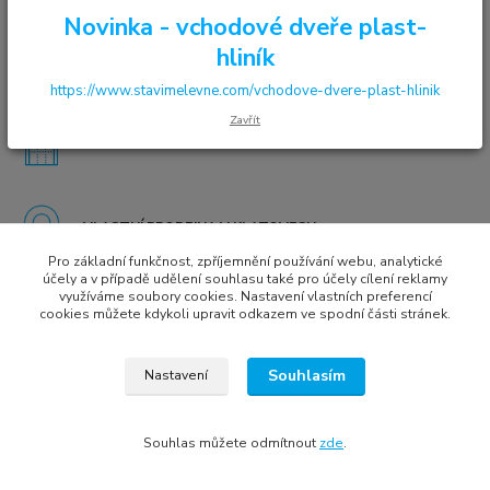
Novinka - vchodové dveře plast-
hliník
VYSOKÁ KVALITA ZA ROZUMNOU CENU
https://www.stavimelevne.com/vchodove-dvere-plast-hlinik
Zavřít
7.000 ks oken a dveří SKLADEM
VLASTNÍ PRODEJNA V KLATOVECH
Pro základní funkčnost, zpříjemnění používání webu, analytické
účely a v případě udělení souhlasu také pro účely cílení reklamy
využíváme soubory cookies. Nastavení vlastních preferencí
cookies můžete kdykoli upravit odkazem ve spodní části stránek.
Všechna práva vyhrazena © 2022
Tomáš Treybal | Internet media marketing
Souhlasím
Nastavení
Vytvořeno na
Eshop-rychle.cz
Souhlas můžete odmítnout
zde
.