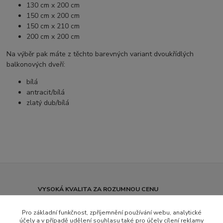
130 cm x 200 cm
150 cm x 200 cm
150 cm x 210 cm
200 cm x 200 cm
Na výběr pak máte z těchto barevných variant dvoukřídlých
balkonových dveří:
bílá
antracit/bílá
zlatý dub/bílá
VYSOKÁ KVALITA ZA ROZUMNOU CENU
7.000 ks oken a dveří SKLADEM
Pro základní funkčnost, zpříjemnění používání webu, analytické
účely a v případě udělení souhlasu také pro účely cílení reklamy