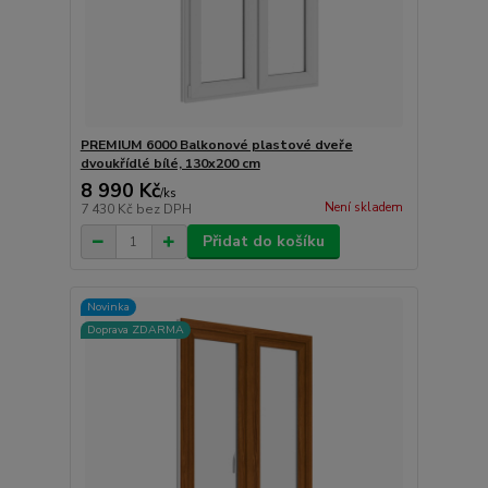
PREMIUM 6000 Balkonové plastové dveře
dvoukřídlé bílé, 130x200 cm
8 990 Kč
/
ks
Není skladem
7 430 Kč
bez DPH
Přidat do košíku
Novinka
Doprava ZDARMA