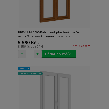
PREMIUM 6000 Balkonové plastové dveře
dvoukřídlé zlatý dub/bílé, 130x200 cm
9 990 Kč
/
ks
Není skladem
8 256 Kč
bez DPH
Přidat do košíku
Novinka
Doprava ZDARMA