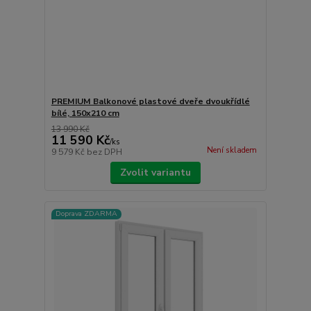
PREMIUM Balkonové plastové dveře dvoukřídlé
bílé, 150x210 cm
13 990 Kč
11 590 Kč
/
ks
Není skladem
9 579 Kč
bez DPH
Zvolit variantu
Doprava ZDARMA