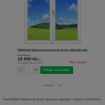
PREMIUM Balkonové plastové dveře 200x200, bílé
28 990 Kč
18 990 Kč
/
ks
Není skladem
15 694 Kč
bez DPH
Přidat do košíku
strana
z 1
Dvoukřídlé balkonové dveře obvykle nabízíme v těchto rozměrech: