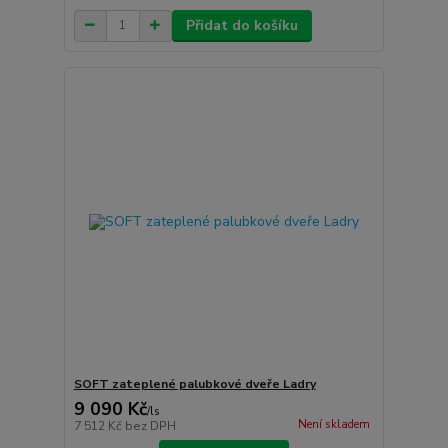
Přidat do košíku
SOFT zateplené palubkové dveře Ladry
9 090 Kč
/
ls
Není skladem
7 512 Kč
bez DPH