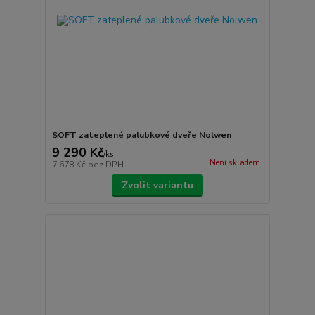
SOFT zateplené palubkové dveře Nolwen
9 290 Kč
/
ks
Není skladem
7 678 Kč
bez DPH
Zvolit variantu