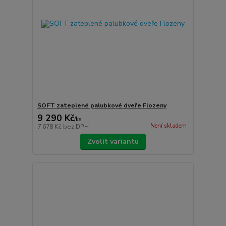
SOFT zateplené palubkové dveře Flozeny
9 290 Kč
/
ks
Není skladem
7 678 Kč
bez DPH
Zvolit variantu