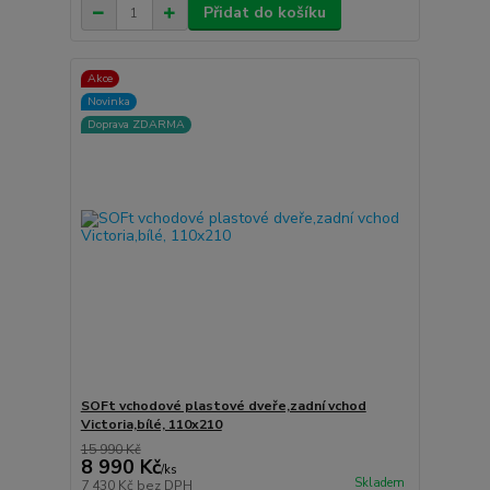
Přidat do košíku
Akce
Novinka
Doprava ZDARMA
SOFt vchodové plastové dveře,zadní vchod
Victoria,bílé, 110x210
15 990 Kč
8 990 Kč
/
ks
Skladem
7 430 Kč
bez DPH