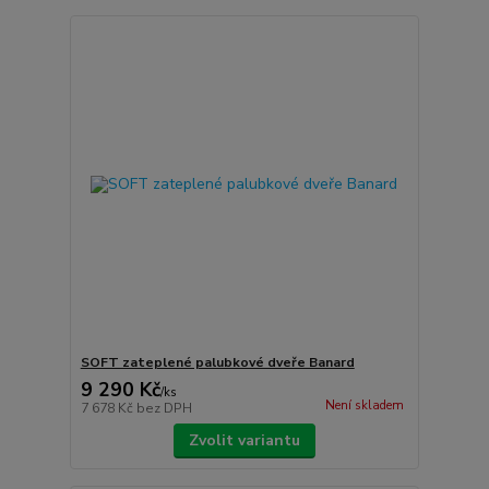
SOFT zateplené palubkové dveře Banard
9 290 Kč
/
ks
Není skladem
7 678 Kč
bez DPH
Zvolit variantu