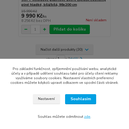
plné hladké, bílá/bílá, 98x200 cm
15 990 Kč
9 990 Kč
/
ks
Není skladem
8 256 Kč
bez DPH
Přidat do košíku
Načíst další produkty (30)
strana
z 7
další
Pro základní funkčnost, zpříjemnění používání webu, analytické
účely a v případě udělení souhlasu také pro účely cílení reklamy
využíváme soubory cookies. Nastavení vlastních preferencí
cookies můžete kdykoli upravit odkazem ve spodní části stránek.
Souhlasím
Nastavení
VYSOKÁ KVALITA ZA ROZUMNOU CENU
Souhlas můžete odmítnout
zde
.
7.000 ks oken a dveří SKLADEM