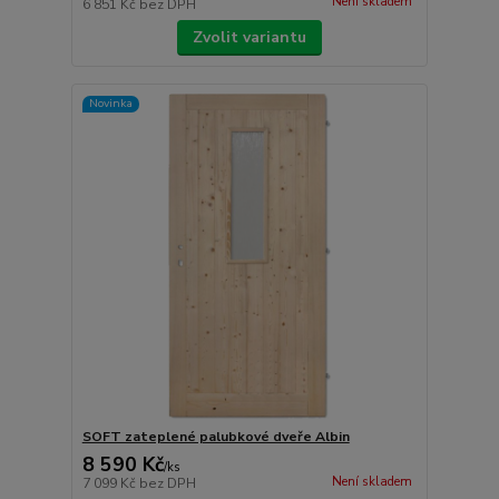
Není skladem
6 851 Kč
bez DPH
Zvolit variantu
Novinka
SOFT zateplené palubkové dveře Albin
8 590 Kč
/
ks
Není skladem
7 099 Kč
bez DPH