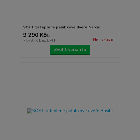
SOFT zateplené palubkové dveře Narcis
9 290 Kč
/
ks
Není skladem
7 678 Kč
bez DPH
Zvolit variantu