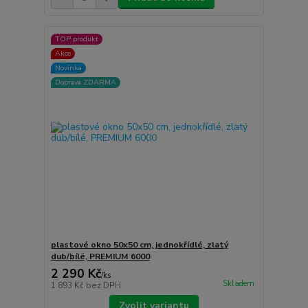
TOP produkt
Akce
Novinka
Doprava ZDARMA
plastové okno 50x50 cm, jednokřídlé, zlatý
dub/bílé, PREMIUM 6000
2 290 Kč
/
ks
Skladem
1 893 Kč
bez DPH
Zvolit variantu