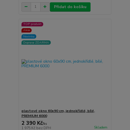
Přidat do košíku
TOP produkt
Akce
Novinka
Doprava ZDARMA
plastové okno 60x90 cm, jednokřídlé, bílé,
PREMIUM 6000
2 390 Kč
/
ks
Skladem
1 975 Kč
bez DPH