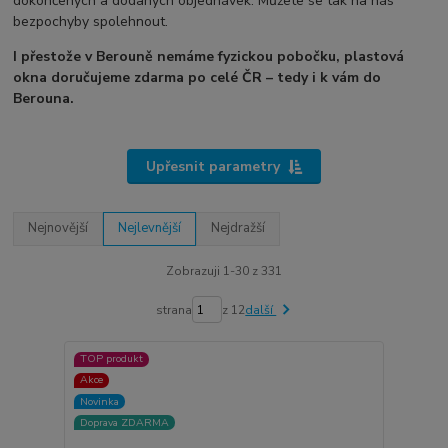
dokončených a dodaných objednávek. Můžete se tak na nás
bezpochyby spolehnout.
I přestože v Berouně nemáme fyzickou pobočku, plastová
okna doručujeme zdarma po celé ČR – tedy i k vám do
Berouna.
Upřesnit parametry
Nejnovější
Nejlevnější
Nejdražší
Zobrazuji 1-30 z 331
strana
z 12
další
TOP produkt
Akce
Novinka
Doprava ZDARMA