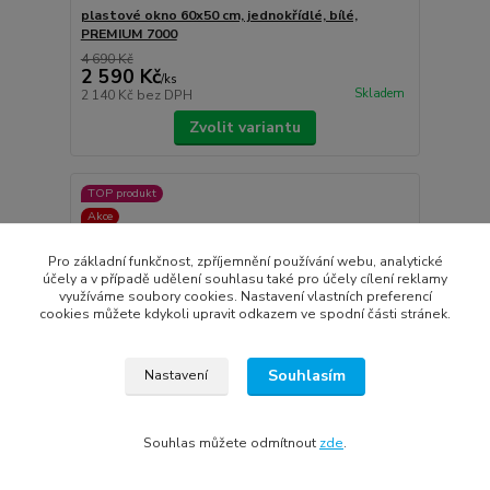
plastové okno 60x50 cm, jednokřídlé, bílé,
PREMIUM 7000
4 690 Kč
2 590 Kč
/
ks
Skladem
2 140 Kč
bez DPH
Zvolit variantu
TOP produkt
Akce
Doprava ZDARMA
Pro základní funkčnost, zpříjemnění používání webu, analytické
účely a v případě udělení souhlasu také pro účely cílení reklamy
využíváme soubory cookies. Nastavení vlastních preferencí
cookies můžete kdykoli upravit odkazem ve spodní části stránek.
Souhlasím
Nastavení
Souhlas můžete odmítnout
zde
.