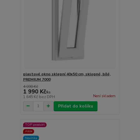
plastové okno sklepní 40x50 cm, sklopné, bílé,
PREMIUM 7000
4 090 Kč
1 990 Kč
/
ks
Není skladem
1 645 Kč
bez DPH
Přidat do košíku
TOP produkt
Akce
Novinka