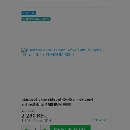
Novinka
Doprava ZDARMA
plastové okno sklepní 40x40 cm, sklopné,
antracit/bílá, PREMIUM 6000
4 390 Kč
2 290 Kč
/
ks
Skladem
1 893 Kč
bez DPH
Přidat do košíku