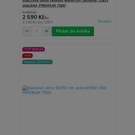
plastové okno sklepní 40x50 cm, sklopné, zlatý
dub/bílá, PREMIUM 7000
4 490 Kč
2 590 Kč
/
ks
Skladem
2 140 Kč
bez DPH
Přidat do košíku
TOP produkt
Akce
Doprava ZDARMA