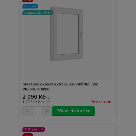
Novinka
Doprava ZDARMA
plastové okno 60x70 cm, jednokřídlé, bílé,
PREMIUM 6000
2 090 Kč
/
ks
Není skladem
1 727 Kč
bez DPH
Přidat do košíku
TOP produkt
Akce