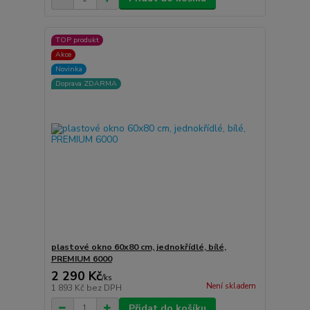
TOP produkt
Akce
Novinka
Doprava ZDARMA
plastové okno 60x80 cm, jednokřídlé, bílé,
PREMIUM 6000
2 290 Kč
/
ks
Není skladem
1 893 Kč
bez DPH
Přidat do košíku