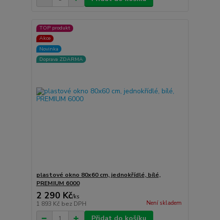
TOP produkt
Akce
Novinka
Doprava ZDARMA
plastové okno 80x60 cm, jednokřídlé, bílé,
PREMIUM 6000
2 290 Kč
/
ks
Není skladem
1 893 Kč
bez DPH
Přidat do košíku