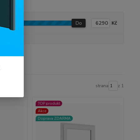
Do
Kč
k
strana
z 1
TOP produkt
Akce
Doprava ZDARMA