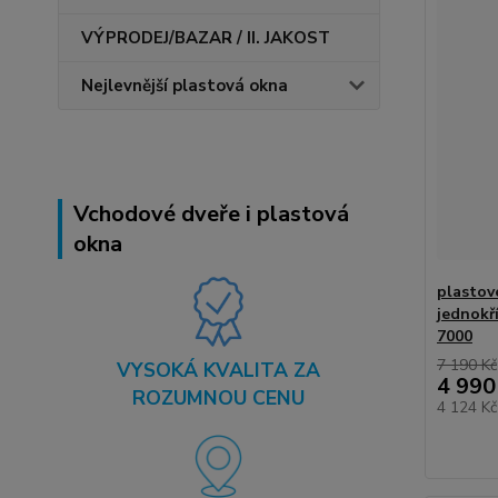
VÝPRODEJ/BAZAR / II. JAKOST
Nejlevnější plastová okna
Vchodové dveře i plastová
okna
plastov
jednokř
7000
7 190 Kč
VYSOKÁ KVALITA ZA
4 990
ROZUMNOU CENU
4 124 K