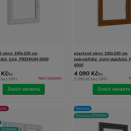
é okno 100x100 cm,
plastové okno 100x100 cm,
ídlé, bílé, PREMIUM 6000
jednokřídlé, zlatý dub/bílé
6000
 Kč
4 090 Kč
/
ks
/
ks
Není skladem
N
č
bez DPH
3 380 Kč
bez DPH
Zvolit variantu
Zvolit variantu
dukt
Novinka
Doprava ZDARMA
a ZDARMA