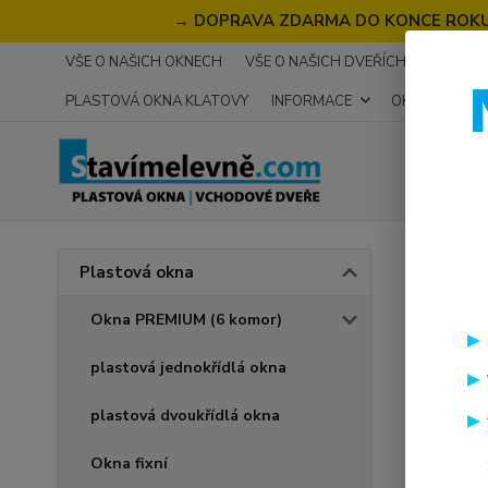
→
DOPRAVA ZDARMA DO KONCE ROKU 2
VŠE O NAŠICH OKNECH
VŠE O NAŠICH DVEŘÍCH
RECENZ
PLASTOVÁ OKNA KLATOVY
INFORMACE
OKNA NA MÍR
Úvod
P
Plastová okna
Plas
Okna PREMIUM (6 komor)
plastová jednokřídlá okna
Plastová
okna nab
plastová dvoukřídlá okna
možnost s
Okna fixní
Nyní s d