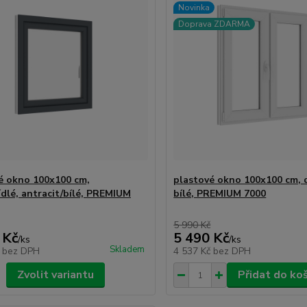
Novinka
Doprava ZDARMA
é okno 100x100 cm,
plastové okno 100x100 cm, d
ídlé, antracit/bílé, PREMIUM
bílé, PREMIUM 7000
5 990 Kč
 Kč
5 490 Kč
/
ks
/
ks
Skladem
č
bez DPH
4 537 Kč
bez DPH
Zvolit variantu
Přidat do ko