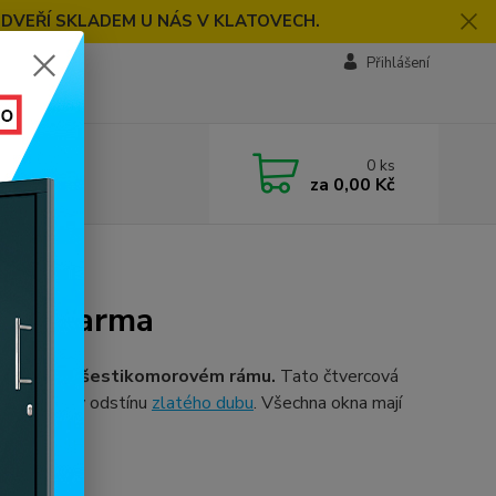
 DVEŘÍ SKLADEM U NÁS V KLATOVECH.
Přihlášení
0
ks
za
0,00 Kč
ou zdarma
kvalitním šestikomorovém rámu.
Tato čtvercová
citovém
či v odstínu
zlatého dubu
. Všechna okna mají