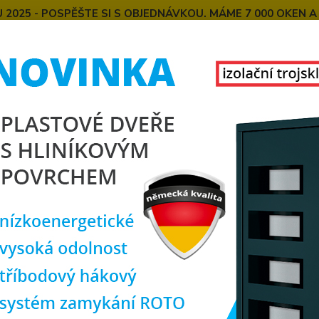
025 - POSPĚŠTE SI S OBJEDNÁVKOU. MÁME 7 000 OKEN A
E
MONTÁŽE OKEN OD NÁS
SPOKOJENÍ ZÁKAZNÍCI
U
KONTAKT
O NÁS
Hledat
lastová okna
Okna dle rozměrů
plastová okna 100x100 cm
tová okna 100x100 cm s doprav
 okna
v rozměru 100x100 cm (1000x1000 mm)
dodáváme ve 
ízíme ve
dvoukřídlé
nebo
jednokřídlé
verzi v odstínu
bílém
,
antra
tandartního a výklopného otvírání.
opravou zdarma.