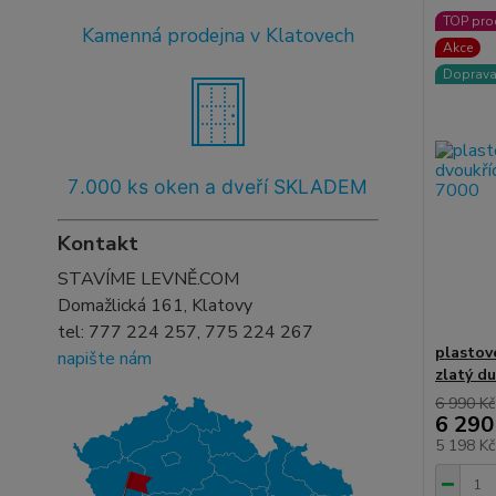
TOP pro
Kamenná prodejna v Klatovech
Akce
Doprav
7
.000 ks oken a dveří SKLADEM
Kontakt
STAVÍME LEVNĚ.COM
Domažlická 161, Klatovy
tel:
777 224 257, 775 224 267
plastov
napište nám
zlatý d
6 990 Kč
6 290
5 198 K