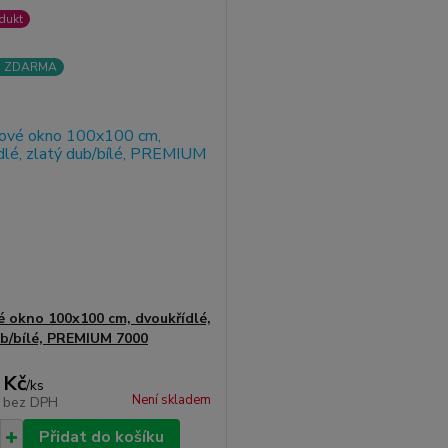
dukt
a ZDARMA
é okno 100x100 cm, dvoukřídlé,
ub/bílé, PREMIUM 7000
 Kč
/
ks
Není skladem
č
bez DPH
Přidat do košíku