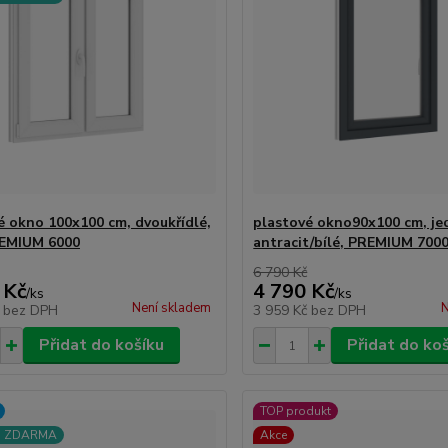
é okno 100x100 cm, dvoukřídlé,
plastové okno90x100 cm, je
REMIUM 6000
antracit/bílé, PREMIUM 700
6 790 Kč
 Kč
4 790 Kč
/
ks
/
ks
Není skladem
N
č
bez DPH
3 959 Kč
bez DPH
Přidat do košíku
Přidat do ko
TOP produkt
a ZDARMA
Akce