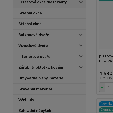
Plastová okna dle lokality
Sklepní okna
Střešní okna
Balkonové dveře
Vchodové dveře
plastov
Interiérové dveře
bílé, P
Zárubně, obložky, kování
4 590
Umyvadla, vany, baterie
3 793 K
Stavební materiál
Včelí úly
Novinka
Doprav
Zahradní nábytek