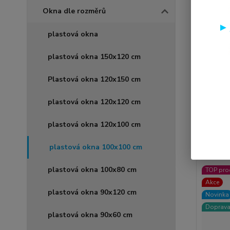
Okna dle rozměrů
plastová okna
Cena:
plastová okna 150x120 cm
Plastová okna 120x150 cm
plastová okna 120x120 cm
Nejnově
plastová okna 120x100 cm
Zobrazuji 
plastová okna 100x100 cm
plastová okna 100x80 cm
TOP pro
Akce
plastová okna 90x120 cm
Novinka
Doprav
plastová okna 90x60 cm