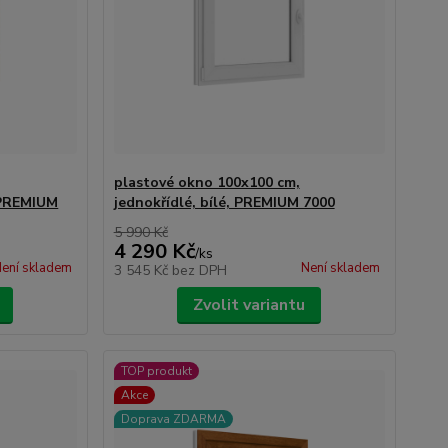
plastové okno 100x100 cm,
, PREMIUM
jednokřídlé, bílé, PREMIUM 7000
5 990 Kč
4 290 Kč
/
ks
ení skladem
Není skladem
3 545 Kč
bez DPH
Zvolit variantu
TOP produkt
Akce
Doprava ZDARMA