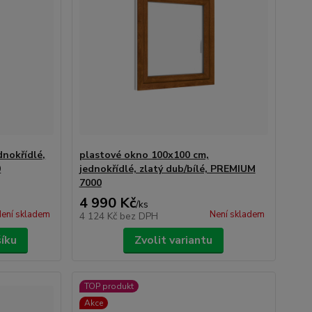
dnokřídlé,
plastové okno 100x100 cm,
0
jednokřídlé, zlatý dub/bílé, PREMIUM
7000
4 990 Kč
/
ks
ení skladem
Není skladem
4 124 Kč
bez DPH
šíku
Zvolit variantu
TOP produkt
Akce