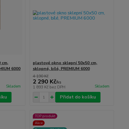
0 cm,
plastové okno sklepní 50x50 cm,
EMIUM 6000
sklopné, bílé, PREMIUM 6000
4 190 Kč
2 290 Kč
/
ks
Skladem
Skladem
1 893 Kč
bez DPH
šíku
Přidat do košíku
TOP produkt
Akce