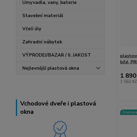
Umyvadla, vany, baterie
Stavební materiál
Včelí úly
Zahradní nábytek
VÝPRODEJ/BAZAR / II. JAKOST
plastov
bílé, P
Nejlevnější plastová okna
1 890
1 562 K
Vchodové dveře i plastová
okna
Doprav