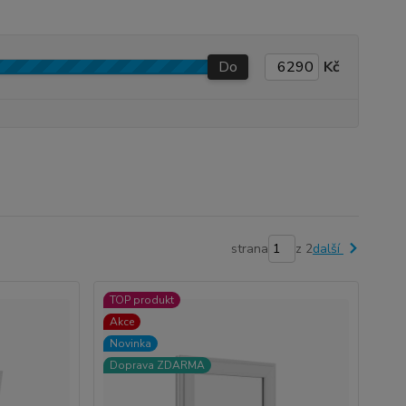
Do
Kč
strana
z 2
další
TOP produkt
Akce
Novinka
Doprava ZDARMA