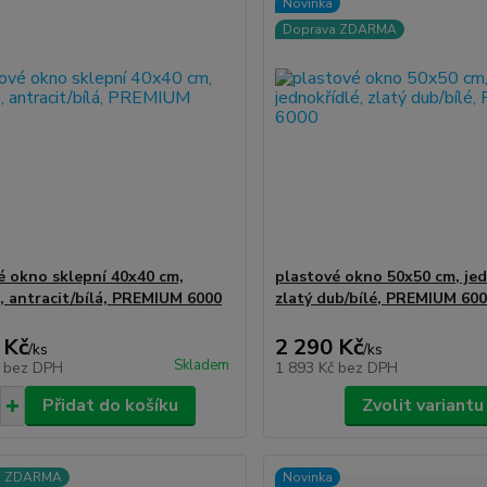
Novinka
Doprava ZDARMA
é okno sklepní 40x40 cm,
plastové okno 50x50 cm, jed
, antracit/bílá, PREMIUM 6000
zlatý dub/bílé, PREMIUM 60
 Kč
2 290 Kč
/
ks
/
ks
Skladem
č
bez DPH
1 893 Kč
bez DPH
Přidat do košíku
Zvolit variantu
a ZDARMA
Novinka