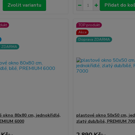
Zvolit variantu
Přidat do ko
dukt
TOP produkt
Akce
Doprava ZDARMA
a ZDARMA
é okno 80x80 cm, jednokřídlé,
plastové okno 50x50 cm, jed
REMIUM 6000
zlatý dub/bílé, PREMIUM 70
 Kč
2 890 Kč