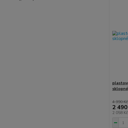
plastov
sklopné
4 390 Kč
2 490
2 058 K