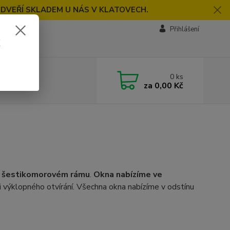
 DVEŘÍ SKLADEM U NÁS V KLATOVECH.
Přihlášení
k
0
ks
za
0,00 Kč
m šestikomorovém rámu
.
Okna nabízíme ve
i výklopného otvírání. Všechna okna nabízíme v odstínu