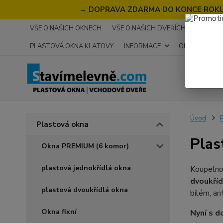
→
DOPRAVA ZDARMA DO KONCE ROKU 2
VŠE O NAŠICH OKNECH
VŠE O NAŠICH DVEŘÍCH
RECENZ
PLASTOVÁ OKNA KLATOVY
INFORMACE
OKNA NA MÍR
Úvod
P
Plastová okna
Plas
Okna PREMIUM (6 komor)
plastová jednokřídlá okna
Koupelno
dvoukříd
plastová dvoukřídlá okna
bílém, an
Okna fixní
Nyní s d