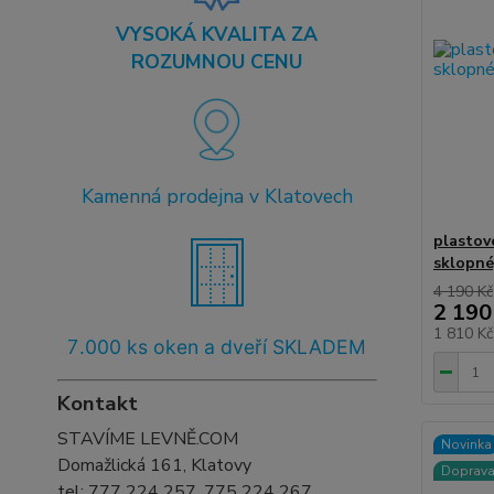
VYSOKÁ KVALITA ZA
ROZUMNOU CENU
Kamenná prodejna v Klatovech
plastov
sklopné
4 190 Kč
2 190
1 810 K
7
.000 ks oken a dveří SKLADEM
Kontakt
STAVÍME LEVNĚ.COM
Novinka
Domažlická 161, Klatovy
Doprav
tel:
777 224 257, 775 224 267