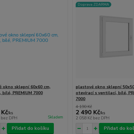
Doprava ZDARMA
é okno sklepní 60x60 cm,
plastové okno sklepní 50x5
, bílé, PREMIUM 7000
otevírací s ventilací, bílé, 
7000
4 190 Kč
 Kč
2 490 Kč
/
ks
/
ks
Skladem
č
bez DPH
2 058 Kč
bez DPH
Přidat do košíku
Přidat do ko