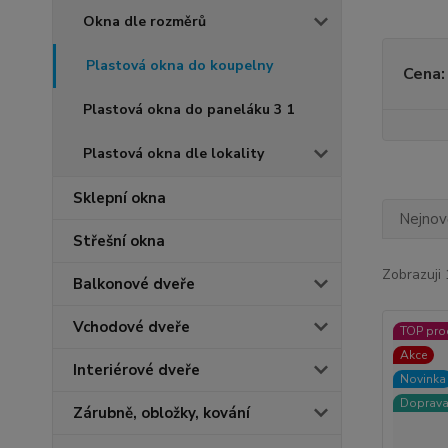
Okna dle rozměrů
Plastová okna do koupelny
Cena:
Plastová okna do paneláku 3 1
Plastová okna dle lokality
Sklepní okna
Nejnově
Střešní okna
Zobrazuji 
Balkonové dveře
Vchodové dveře
TOP pro
Akce
Interiérové dveře
Novinka
Doprav
Zárubně, obložky, kování