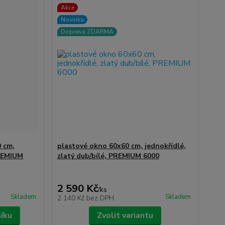
Akce
Novinka
Doprava ZDARMA
0 cm,
plastové okno 60x60 cm, jednokřídlé,
PREMIUM
zlatý dub/bílé, PREMIUM 6000
2 590 Kč
/
ks
Skladem
Skladem
2 140 Kč
bez DPH
šíku
Zvolit variantu