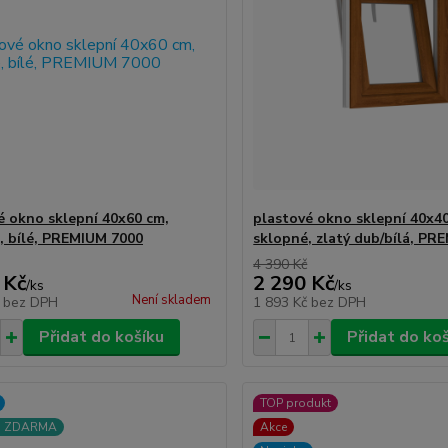
é okno sklepní 40x60 cm,
plastové okno sklepní 40x4
, bílé, PREMIUM 7000
sklopné, zlatý dub/bílá, PR
4 390 Kč
 Kč
2 290 Kč
/
ks
/
ks
Není skladem
č
bez DPH
1 893 Kč
bez DPH
Přidat do košíku
Přidat do ko
TOP produkt
a ZDARMA
Akce