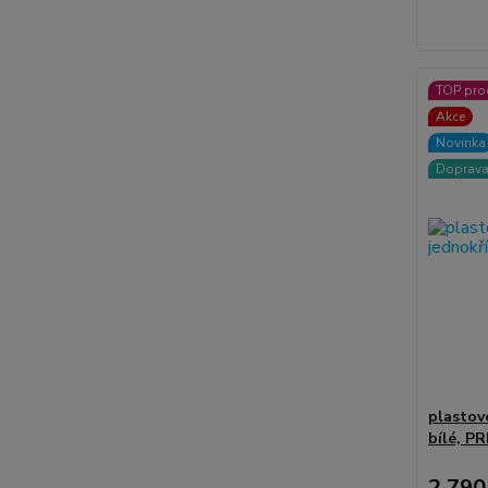
TOP pro
Akce
Novinka
Doprav
plastov
bílé, P
2 790