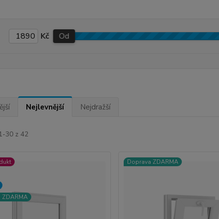
Kč
Od
jší
Nejlevnější
Nejdražší
1-30 z 42
dukt
Doprava ZDARMA
a ZDARMA