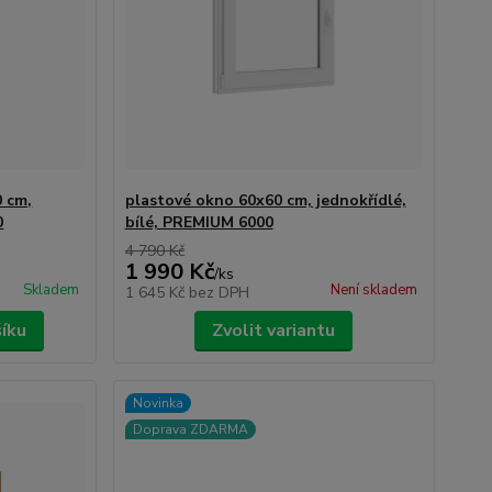
0 cm,
plastové okno 60x60 cm, jednokřídlé,
0
bílé, PREMIUM 6000
4 790 Kč
1 990 Kč
/
ks
Skladem
Není skladem
1 645 Kč
bez DPH
šíku
Zvolit variantu
Novinka
Doprava ZDARMA