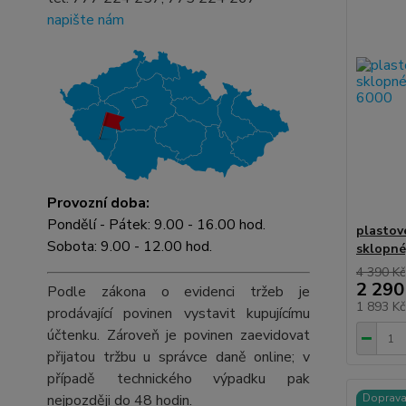
napište nám
Provozní doba:
Pondělí - Pátek: 9.00 - 16.00 hod.
plastov
Sobota: 9.00 - 12.00 hod.
sklopné
4 390 Kč
2 290
Podle zákona o evidenci tržeb je
1 893 K
prodávající povinen vystavit kupujícímu
účtenku. Zároveň je povinen zaevidovat
přijatou tržbu u správce daně online; v
případě technického výpadku pak
nejpozději do 48 hodin.
Doprav