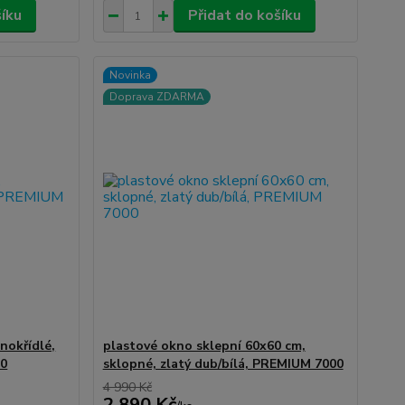
šíku
Přidat do košíku
Novinka
Doprava ZDARMA
nokřídlé,
plastové okno sklepní 60x60 cm,
00
sklopné, zlatý dub/bílá, PREMIUM 7000
4 990 Kč
2 890 Kč