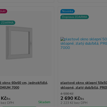
dukt
Novinka
Doprava ZDARMA
a ZDARMA
é okno 60x60 cm, jednokřídlé,
plastové okno sklepní 50x5
REMIUM 7000
sklopné, zlatý dub/bílá, PR
4 590 Kč
 Kč
2 690 Kč
/
ks
/
ks
Skladem
č
bez DPH
2 223 Kč
bez DPH