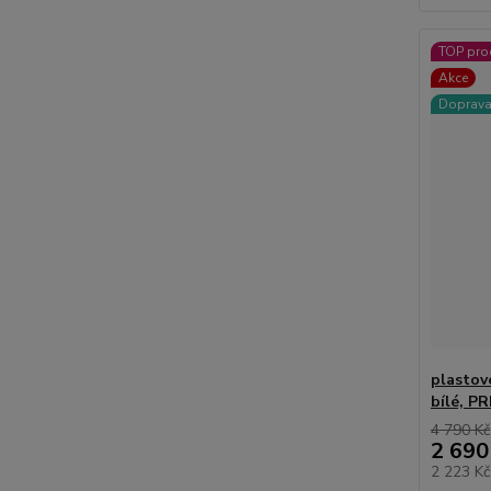
TOP pro
Akce
Doprav
plastov
bílé, P
4 790 Kč
2 690
2 223 K