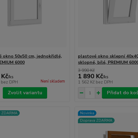
é okno 50x50 cm, jednokřídlé,
plastové okno sklepní 40x4
REMIUM 6000
sklopné, bílé, PREMIUM 600
3 990 Kč
 Kč
1 890 Kč
/
ks
/
ks
Není skladem
č
bez DPH
1 562 Kč
bez DPH
Zvolit variantu
Přidat do ko
a ZDARMA
Novinka
Doprava ZDARMA