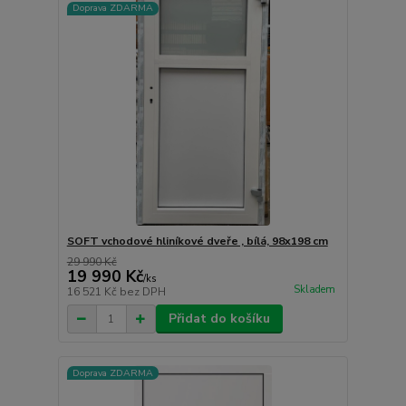
Doprava ZDARMA
SOFT vchodové hliníkové dveře , bílá, 98x198 cm
29 990 Kč
19 990 Kč
/
ks
Skladem
16 521 Kč
bez DPH
Přidat do košíku
Doprava ZDARMA