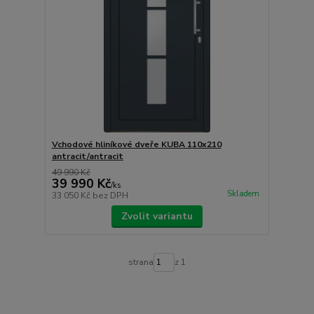
Vchodové hliníkové dveře KUBA 110x210
antracit/antracit
49 990 Kč
39 990 Kč
/
ks
Skladem
33 050 Kč
bez DPH
Zvolit variantu
strana
z 1