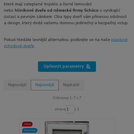
které mají zateplené trojsklo a černé lemování
nebo
hliníkové
dveře od německé firmy Schüco
s vynikající
izolací a pevným zámkem. Oba typy dveří vám přinesou odolnost
a design, který dodá vašemu domovu jedinečný a bezpečný vstup.
Pokud hledáte levnější alternativu, podívejte se na naše
plastové
vchodové dveře
.
Upřesnit parametry
Nejnovější
Nejlevnější
Nejdražší
Zobrazuji 1-7 z 7
strana
z 1
Akce
Novinka