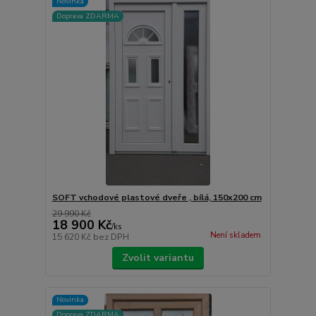
Novinka
Doprava ZDARMA
SOFT vchodové plastové dveře , bílá, 150x200 cm
29 990 Kč
18 900 Kč
/
ks
Není skladem
15 620 Kč
bez DPH
Zvolit variantu
Novinka
Doprava ZDARMA