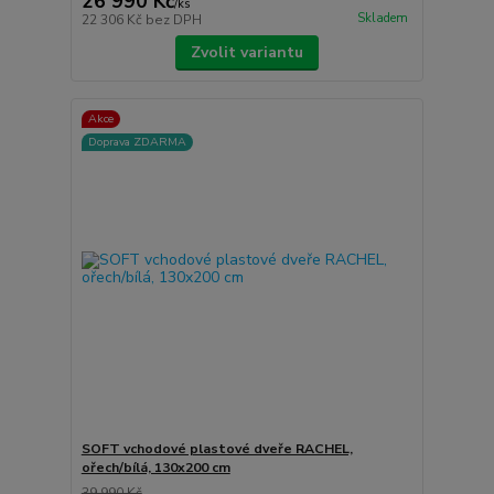
26 990 Kč
/
ks
Skladem
22 306 Kč
bez DPH
Zvolit variantu
Akce
Doprava ZDARMA
SOFT vchodové plastové dveře RACHEL,
ořech/bílá, 130x200 cm
39 990 Kč