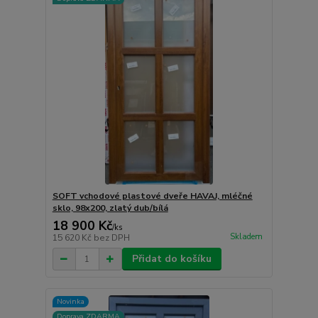
SOFT vchodové plastové dveře HAVAJ, mléčné
sklo, 98x200, zlatý dub/bílá
18 900 Kč
/
ks
Skladem
15 620 Kč
bez DPH
Přidat do košíku
Novinka
Doprava ZDARMA