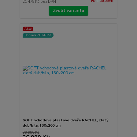
Není skladem
21 479 Kč
bez DPH
Zvolit variantu
Akce
Doprava ZDARMA
SOFT vchodové plastové dveře RACHEL, zlatý
dub/bílá, 130x200 cm
39 990 Kč