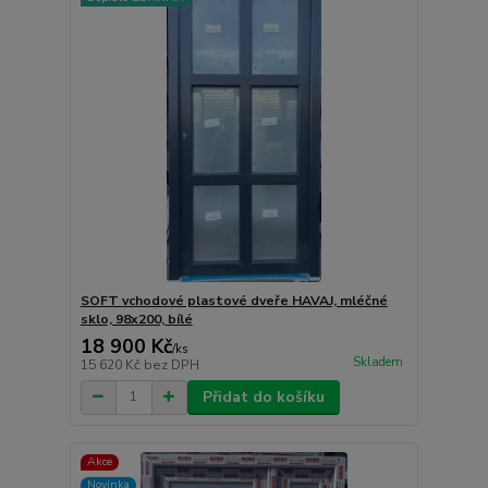
SOFT vchodové plastové dveře HAVAJ, mléčné
sklo, 98x200, bílé
18 900 Kč
/
ks
Skladem
15 620 Kč
bez DPH
Přidat do košíku
Akce
Novinka