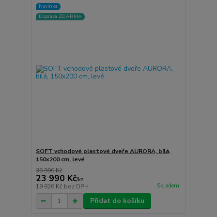
Novinka
Doprava ZDARMA
SOFT vchodové plastové dveře AURORA, bílá,
150x200 cm, levé
35 990 Kč
23 990 Kč
/
ks
Skladem
19 826 Kč
bez DPH
Přidat do košíku