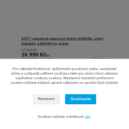
SOFT vchodové plastové dveře AURORA, zlatý
dub/bílá, 130x200 cm, pravé
37 990 Kč
26 990 Kč
/
ks
Skladem
22 306 Kč
bez DPH
Přidat do košíku
Pro základní funkčnost, zpříjemnění používání webu, analytické
účely a v případě udělení souhlasu také pro účely cílení reklamy
využíváme soubory cookies. Nastavení vlastních preferencí
cookies můžete kdykoli upravit odkazem ve spodní části stránek.
Akce
Novinka
Doprava ZDARMA
Souhlasím
Nastavení
Souhlas můžete odmítnout
zde
.