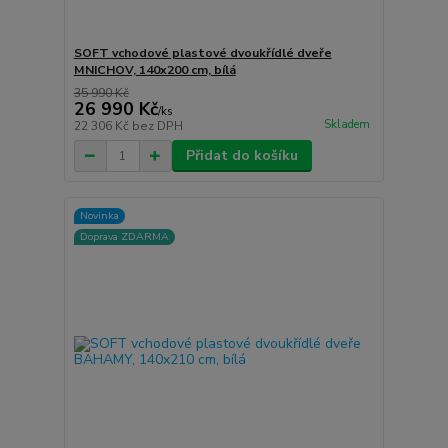
SOFT vchodové plastové dvoukřídlé dveře
MNICHOV, 140x200 cm, bílá
35 990 Kč
26 990 Kč
/
ks
Skladem
22 306 Kč
bez DPH
Přidat do košíku
Novinka
Doprava ZDARMA