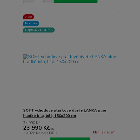
Akce
Novinka
Doprava ZDARMA
SOFT vchodové plastové dveře LANKA plné
hladké bílá, bílá, 150x200 cm
34 990 Kč
23 990 Kč
/
ks
Není skladem
19 826 Kč
bez DPH