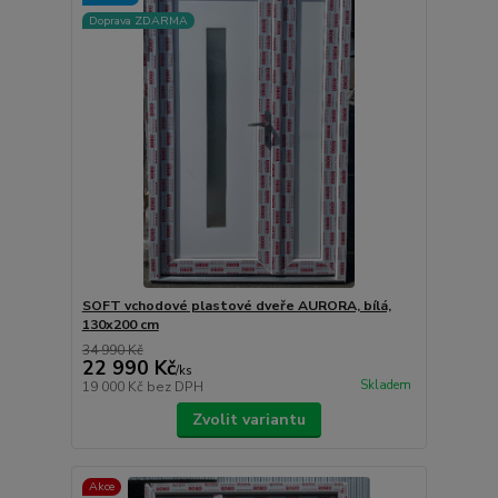
Doprava ZDARMA
SOFT vchodové plastové dveře AURORA, bílá,
130x200 cm
34 990 Kč
22 990 Kč
/
ks
Skladem
19 000 Kč
bez DPH
Zvolit variantu
Akce