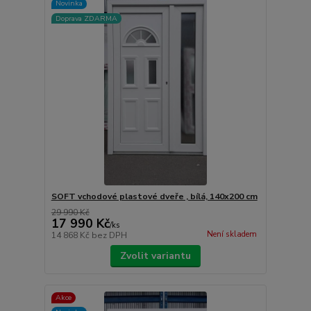
Novinka
Doprava ZDARMA
SOFT vchodové plastové dveře , bílá, 140x200 cm
29 990 Kč
17 990 Kč
/
ks
Není skladem
14 868 Kč
bez DPH
Zvolit variantu
Akce