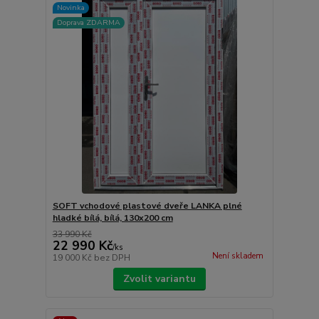
Novinka
Doprava ZDARMA
SOFT vchodové plastové dveře LANKA plné
hladké bílá, bílá, 130x200 cm
33 990 Kč
22 990 Kč
/
ks
Není skladem
19 000 Kč
bez DPH
Zvolit variantu