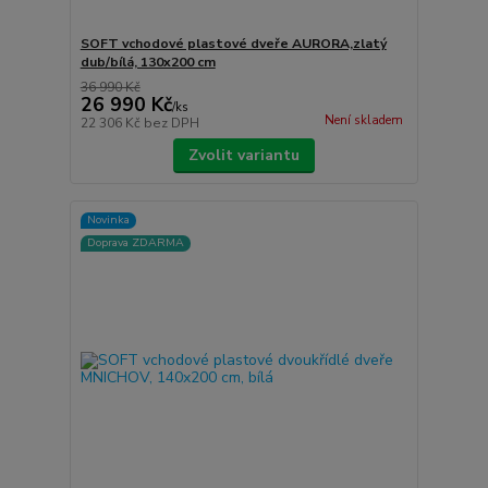
SOFT vchodové plastové dveře AURORA,zlatý
dub/bílá, 130x200 cm
36 990 Kč
26 990 Kč
/
ks
Není skladem
22 306 Kč
bez DPH
Zvolit variantu
Novinka
Doprava ZDARMA