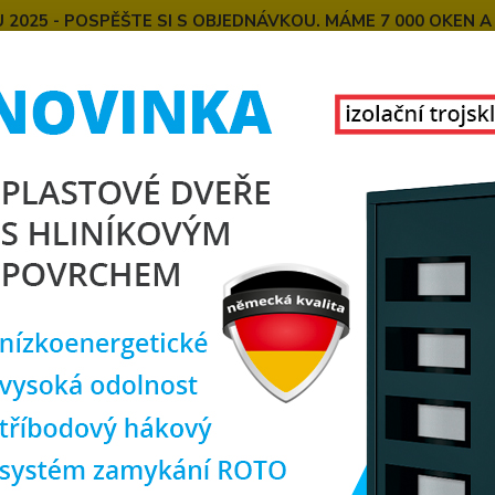
025 - POSPĚŠTE SI S OBJEDNÁVKOU. MÁME 7 000 OKEN A
E
MONTÁŽE OKEN OD NÁS
SPOKOJENÍ ZÁKAZNÍCI
U
KONTAKT
O NÁS
Hledat
VŠE O NAŠICH OKNECH
okna nabízíme?
ujeme vám naši širokou nabídku
plastových oken značky PREM
 vynikající tepelnou i zvukovou izolaci vašeho domu.
ti našich plastových oken:
 konstrukce:
Všechna naše plastová okna jsou vyrobena z kvalit