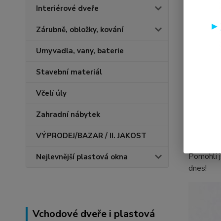
který za
Interiérové dveře
okna.
Zárubně, obložky, kování
Dvojsklo
kvalitní
Umyvadla, vany, baterie
vytápění.
Stavební materiál
Elegantn
také klasi
Včelí úly
Pokud hl
Zahradní nábytek
Mají pouz
VÝPRODEJ/BAZAR / II. JAKOST
pro vás 
Pomohli 
Nejlevnější plastová okna
dnes!
Vchodové dveře i plastová