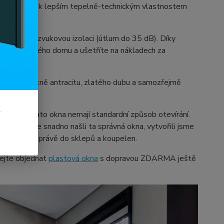
le napomáhá k lepším tepelně-technickým vlastnostem
epelnou a zvukovou izolaci (útlum do 35 dB). Díky
účinnost svého domu a ušetříte na nákladech za
dstínů, včetně antracitu, zlatého dubu a samozřejmě
k
domit, že tato okna nemají standardní způsob otevírání.
ku“. Abyste snadno našli ta správná okna, vytvořili jsme
n vhodných právě do sklepů a koupelen.
ejte objednat
plastová okna
s dopravou ZDARMA ještě