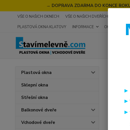
→
DOPRAVA ZDARMA DO KONCE ROKU 2
VŠE O NAŠICH OKNECH
VŠE O NAŠICH DVEŘÍCH
RECENZ
PLASTOVÁ OKNA KLATOVY
INFORMACE
OKNA NA MÍR
Úvod
Plastová okna
Jaká 
Sklepní okna
Představ
Střešní okna
poskytují
Balkonové dveře
Vlastnos
Vchodové dveře
Kvalitní