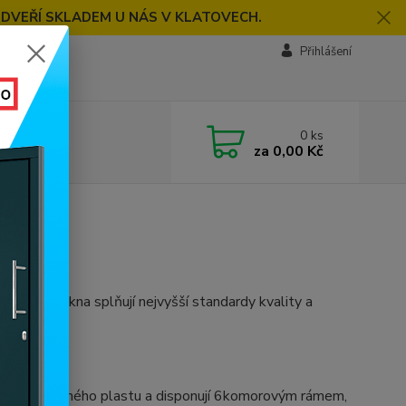
 DVEŘÍ SKLADEM U NÁS V KLATOVECH.
Přihlášení
0
ks
za
0,00 Kč
IUM
. Naše okna splňují nejvyšší standardy kvality a
ního a odolného plastu a disponují 6komorovým rámem,