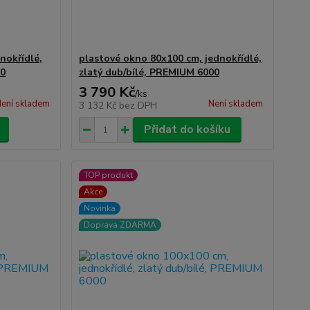
nokřídlé,
plastové okno 80x100 cm, jednokřídlé,
00
zlatý dub/bílé, PREMIUM 6000
3 790 Kč
/
ks
ení skladem
Není skladem
3 132 Kč
bez DPH
Přidat do košíku
TOP produkt
Akce
Novinka
Doprava ZDARMA