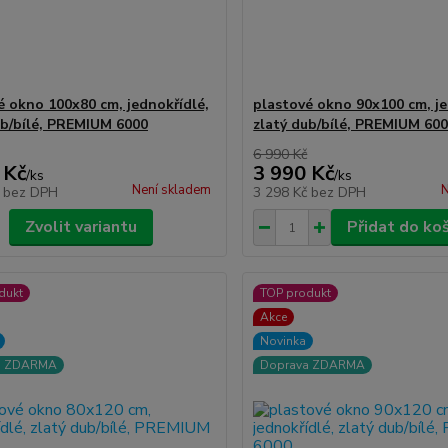
é okno 100x80 cm, jednokřídlé,
plastové okno 90x100 cm, je
ub/bílé, PREMIUM 6000
zlatý dub/bílé, PREMIUM 60
6 990 Kč
 Kč
3 990 Kč
/
ks
/
ks
Není skladem
N
č
bez DPH
3 298 Kč
bez DPH
Zvolit variantu
Přidat do ko
dukt
TOP produkt
Akce
Novinka
a ZDARMA
Doprava ZDARMA