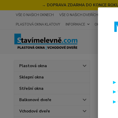
→
DOPRAVA ZDARMA DO KONCE ROKU 2
VŠE O NAŠICH OKNECH
VŠE O NAŠICH DVEŘÍCH
RECENZ
PLASTOVÁ OKNA KLATOVY
INFORMACE
OKNA NA MÍR
Úvod
N
Plastová okna
jedn
Sklepní okna
Střešní okna
Cena:
Balkonové dveře
Vchodové dveře