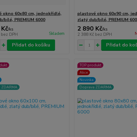
é okno 60x80 cm, jednokřídlé,
plastové okno 60x90 cm, jed
ub/bílé, PREMIUM 6000
zlatý dub/bílé, PREMIUM 60
 Kč
2 890 Kč
/
ks
/
ks
Skladem
N
č
bez DPH
2 388 Kč
bez DPH
Přidat do košíku
Přidat do ko
dukt
TOP produkt
Akce
Novinka
a ZDARMA
Doprava ZDARMA