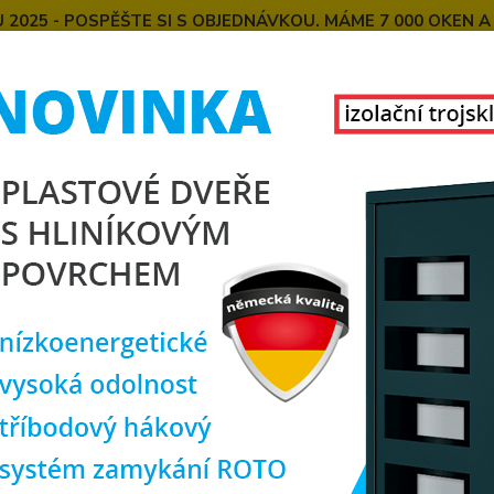
025 - POSPĚŠTE SI S OBJEDNÁVKOU. MÁME 7 000 OKEN A
E
MONTÁŽE OKEN OD NÁS
SPOKOJENÍ ZÁKAZNÍCI
U
KONTAKT
O NÁS
Hledat
ejlevnější plastová okna
zlatý dub
jednokřídlá
okřídlá
Kč
Od