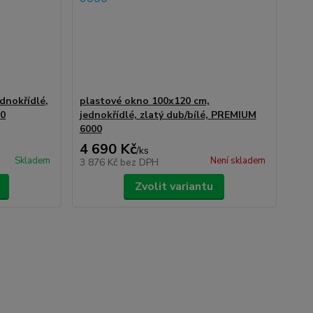
dnokřídlé,
plastové okno 100x120 cm,
00
jednokřídlé, zlatý dub/bílé, PREMIUM
6000
4 690 Kč
/
ks
Skladem
Není skladem
3 876 Kč
bez DPH
Zvolit variantu