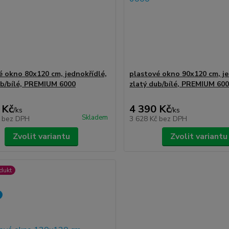
é okno 80x120 cm, jednokřídlé,
plastové okno 90x120 cm, je
ub/bílé, PREMIUM 6000
zlatý dub/bílé, PREMIUM 60
 Kč
4 390 Kč
/
ks
/
ks
Skladem
č
bez DPH
3 628 Kč
bez DPH
Zvolit variantu
Zvolit variantu
dukt