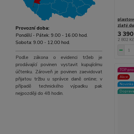
plastov
zlatý d
Provozní doba:
3 390
Pondělí - Pátek: 9.00 - 16.00 hod.
2 802 K
Sobota: 9.00 - 12.00 hod.
Podle zákona o evidenci tržeb je
prodávající povinen vystavit kupujícímu
TOP pro
účtenku. Zároveň je povinen zaevidovat
Akce
přijatou tržbu u správce daně online; v
Novinka
případě technického výpadku pak
Doprav
nejpozději do 48 hodin.