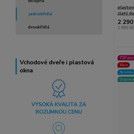
sklopná
plastov
zlatý d
jednokřídlá
2 290
dvoukřídlá
1 893 K
TOP pro
Vchodové dveře i plastová
Akce
okna
Novinka
Doprav
VYSOKÁ KVALITA ZA
ROZUMNOU CENU