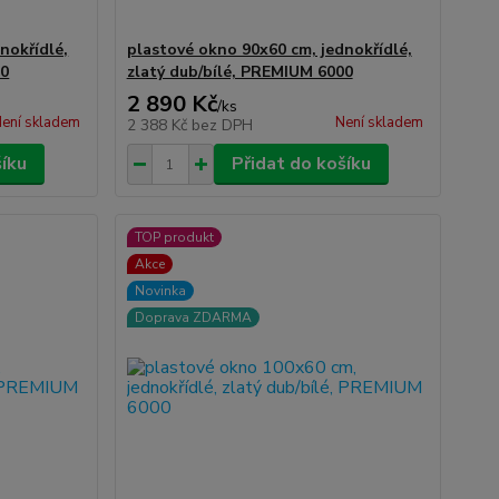
nokřídlé,
plastové okno 90x60 cm, jednokřídlé,
00
zlatý dub/bílé, PREMIUM 6000
2 890 Kč
/
ks
ení skladem
Není skladem
2 388 Kč
bez DPH
šíku
Přidat do košíku
TOP produkt
Akce
Novinka
Doprava ZDARMA