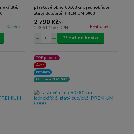
nokřídlé,
plastové okno 80x60 cm, jednokřídlé,
00
zlatý dub/bílé, PREMIUM 6000
2 790 Kč
/
ks
Skladem
Není skladem
2 306 Kč
bez DPH
Přidat do košíku
TOP produkt
Akce
Novinka
Doprava ZDARMA