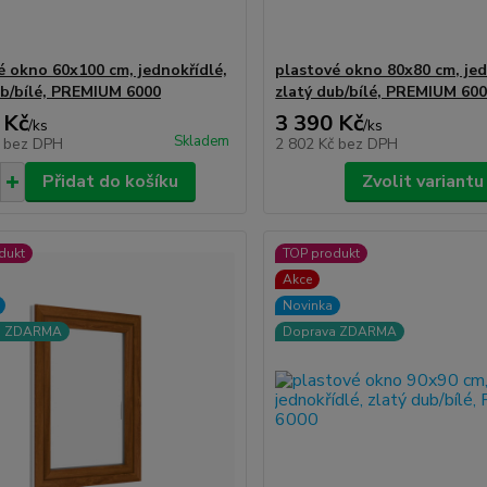
é okno 60x100 cm, jednokřídlé,
plastové okno 80x80 cm, jed
ub/bílé, PREMIUM 6000
zlatý dub/bílé, PREMIUM 60
 Kč
3 390 Kč
/
ks
/
ks
Skladem
č
bez DPH
2 802 Kč
bez DPH
Přidat do košíku
Zvolit variantu
dukt
TOP produkt
Akce
Novinka
a ZDARMA
Doprava ZDARMA