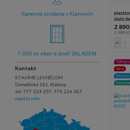
plastov
Kamenná prodejna v Klatovech
zlatý d
2 890
2 388 K
7
.000 ks oken a dveří SKLADEM
TOP pro
Kontakt
Akce
Novinka
STAVÍME LEVNĚ.COM
Doprav
Domažlická 161, Klatovy
tel:
777 224 257, 775 224 267
napište nám