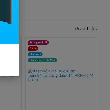
strana
z 1
TOP produkt
Akce
k
Novinka
Doprava ZDARMA