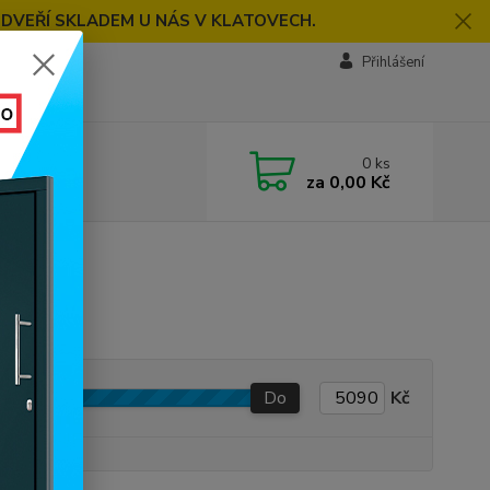
 DVEŘÍ SKLADEM U NÁS V KLATOVECH.
Přihlášení
0
ks
za
0,00 Kč
Do
Kč