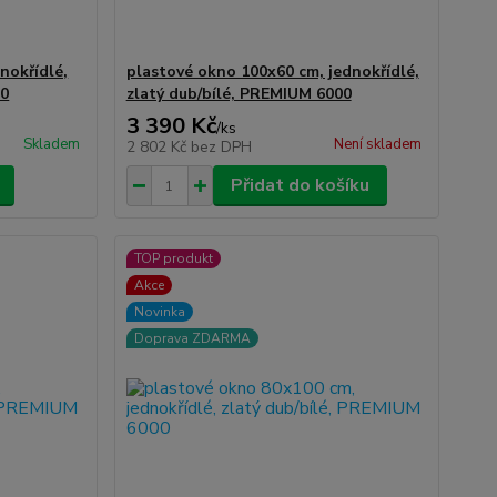
nokřídlé,
plastové okno 100x60 cm, jednokřídlé,
00
zlatý dub/bílé, PREMIUM 6000
3 390 Kč
/
ks
Skladem
Není skladem
2 802 Kč
bez DPH
Přidat do košíku
TOP produkt
Akce
Novinka
Doprava ZDARMA