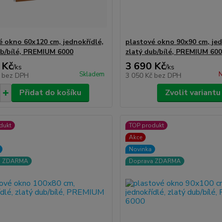
é okno 60x120 cm, jednokřídlé,
plastové okno 90x90 cm, jed
ub/bílé, PREMIUM 6000
zlatý dub/bílé, PREMIUM 60
 Kč
3 690 Kč
/
ks
/
ks
Skladem
N
č
bez DPH
3 050 Kč
bez DPH
Přidat do košíku
Zvolit variantu
dukt
TOP produkt
Akce
Novinka
a ZDARMA
Doprava ZDARMA