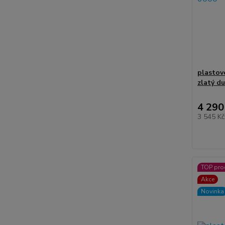
plastov
zlatý d
4 290
3 545 K
TOP pro
Akce
Novinka