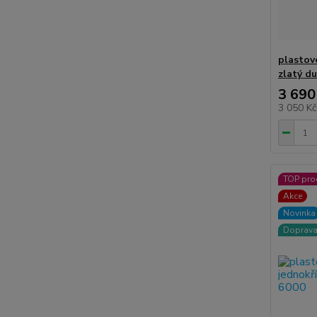
plastov
zlatý d
3 690
3 050 K
TOP pro
Akce
Novinka
Doprav