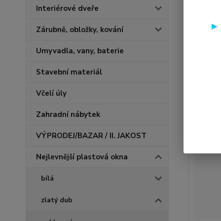
Interiérové dveře
Zárubně, obložky, kování
Nejnově
Umyvadla, vany, baterie
Zobrazuji 
Stavební materiál
TOP pro
Včelí úly
Akce
Novinka
Zahradní nábytek
Doprav
VÝPRODEJ/BAZAR / II. JAKOST
Nejlevnější plastová okna
bílá
zlatý dub