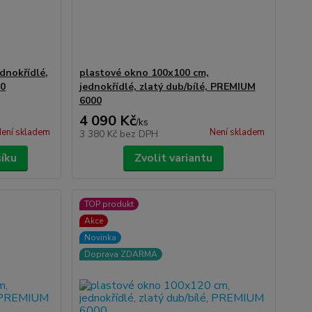
dnokřídlé,
plastové okno 100x100 cm,
00
jednokřídlé, zlatý dub/bílé, PREMIUM
6000
4 090 Kč
/
ks
ení skladem
Není skladem
3 380 Kč
bez DPH
šíku
Zvolit variantu
TOP produkt
Akce
Novinka
Doprava ZDARMA