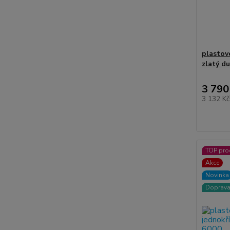
plastov
zlatý d
3 790
3 132 K
TOP pro
Akce
Novinka
Doprav