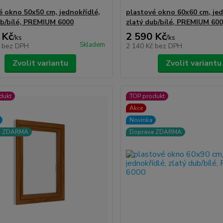
é okno 50x50 cm, jednokřídlé,
plastové okno 60x60 cm, jed
ub/bílé, PREMIUM 6000
zlatý dub/bílé, PREMIUM 60
 Kč
2 590 Kč
/
ks
/
ks
Skladem
č
bez DPH
2 140 Kč
bez DPH
Zvolit variantu
Zvolit variantu
dukt
TOP produkt
Akce
Novinka
a ZDARMA
Doprava ZDARMA