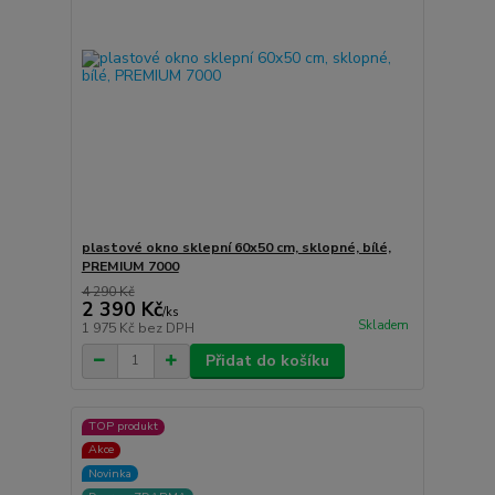
plastové okno sklepní 60x50 cm, sklopné, bílé,
PREMIUM 7000
4 290 Kč
2 390 Kč
/
ks
Skladem
1 975 Kč
bez DPH
Přidat do košíku
TOP produkt
Akce
Novinka