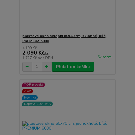
plastové okno sklepní 60x40 cm, sklopné, bílé,
PREMIUM 6000
4 190 Kč
2 090 Kč
/
ks
Skladem
1 727 Kč
bez DPH
Přidat do košíku
TOP produkt
Akce
Novinka
Doprava ZDARMA