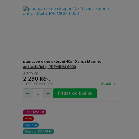
plastové okno sklepní 40x40 cm, sklopné,
antracit/bílá, PREMIUM 6000
4 390 Kč
2 290 Kč
/
ks
Skladem
1 893 Kč
bez DPH
Přidat do košíku
TOP produkt
Akce
Novinka
Doprava ZDARMA