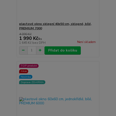
plastové okno sklepní 40x50 cm, sklopné, bílé,
PREMIUM 7000
4 090 Kč
1 990 Kč
/
ks
Není skladem
1 645 Kč
bez DPH
Přidat do košíku
TOP produkt
Akce
Novinka
Doprava ZDARMA