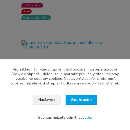
TOP produkt
Akce
Doprava ZDARMA
Pro základní funkčnost, zpříjemnění používání webu, analytické
účely a v případě udělení souhlasu také pro účely cílení reklamy
využíváme soubory cookies. Nastavení vlastních preferencí
cookies můžete kdykoli upravit odkazem ve spodní části stránek.
plastové okno 60x50 cm, jednokřídlé, bílé,
PREMIUM 7000
Souhlasím
Nastavení
4 690 Kč
2 590 Kč
/
ks
Skladem
2 140 Kč
bez DPH
Souhlas můžete odmítnout
zde
.
Zvolit variantu