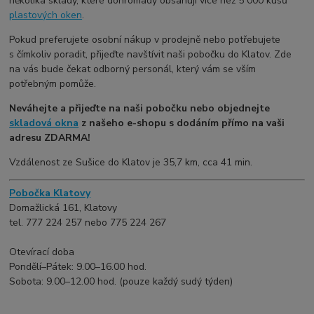
několika sklady, které dohromady obsahují více než 5
000 kusů
plastových oken
.
Pokud preferujete osobní nákup v prodejně nebo potřebujete
s čímkoliv poradit, přijeďte navštívit naši pobočku do Klatov. Zde
na vás bude čekat odborný personál, který vám se vším
potřebným pomůže.
Neváhejte a přijeďte na naši pobočku nebo objednejte
skladová okna
z našeho e-shopu s dodáním přímo na vaši
adresu ZDARMA!
Vzdálenost ze Sušice do Klatov je 35,7 km, cca 41 min.
Pobočka Klatovy
Domažlická 161, Klatovy
tel. 777 224 257 nebo 775 224 267
Otevírací doba
Pondělí–Pátek: 9.00–16.00 hod.
Sobota: 9.00–12.00 hod. (pouze každý sudý týden)