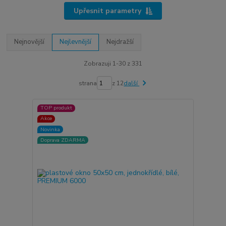
Upřesnit parametry
Nejnovější
Nejlevnější
Nejdražší
Zobrazuji 1-30 z 331
strana
z 12
další
TOP produkt
Akce
Novinka
Doprava ZDARMA