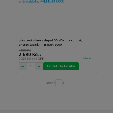
plastové okno sklepní 60x40 cm, sklopné,
antracit/bílá, PREMIUM 6000
4 590 Kč
2 690 Kč
/
ks
Skladem
2 223 Kč
bez DPH
Přidat do košíku
strana
z 1