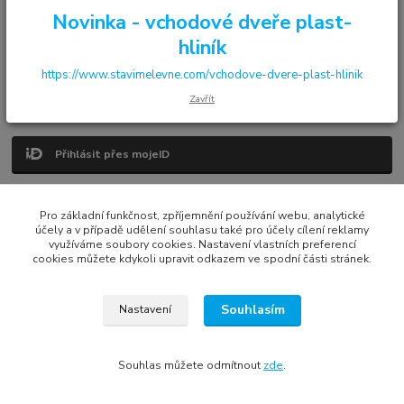
Přihlásit se
Novinka - vchodové dveře plast-
hliník
Ještě nemám účet, chci se
Registrovat
https://www.stavimelevne.com/vchodove-dvere-plast-hlinik
Zavřít
Další možnosti přihlášení
Přihlásit přes mojeID
Pro základní funkčnost, zpříjemnění používání webu, analytické
účely a v případě udělení souhlasu také pro účely cílení reklamy
využíváme soubory cookies. Nastavení vlastních preferencí
cookies můžete kdykoli upravit odkazem ve spodní části stránek.
Všechna práva vyhrazena © 2022
Tomáš Treybal | Internet media marketing
Souhlasím
Nastavení
Vytvořeno na
Eshop-rychle.cz
Souhlas můžete odmítnout
zde
.