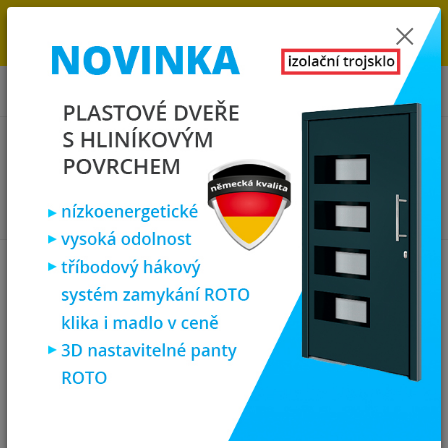
→
DOPRAVA ZDARMA DO KONCE ROKU 2025 - POSPĚŠTE SI S
OBJEDNÁVKOU. MÁME 7 000 OKEN A DVEŘÍ SKLADEM U NÁS V
KLATOVECH.
0
ks
za
0,00 Kč
Menu
Hledat
Přihlášení
Email
*
Heslo
*
Zaslat zapomenuté heslo