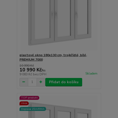
plastové okno 180x130 cm, trojkřídlé, bílé,
PREMIUM 7000
10 990 Kč
10 990 Kč
/
ks
Skladem
9 083 Kč
bez DPH
Přidat do košíku
TOP produkt
Akce
Doprava ZDARMA