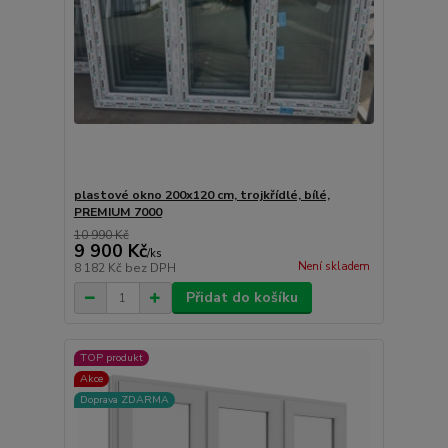
plastové okno 200x120 cm, trojkřídlé, bílé,
PREMIUM 7000
10 990 Kč
9 900 Kč
/
ks
Není skladem
8 182 Kč
bez DPH
Přidat do košíku
TOP produkt
Akce
Doprava ZDARMA