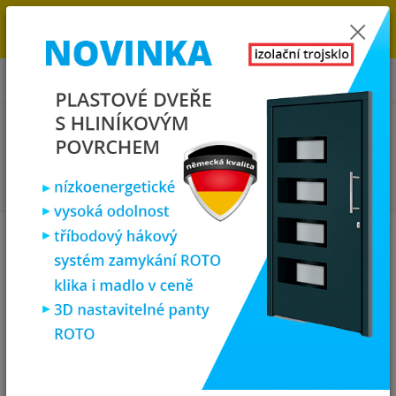
→
DOPRAVA ZDARMA DO KONCE ROKU 2025 - POSPĚŠTE SI S
OBJEDNÁVKOU. MÁME 7 000 OKEN A DVEŘÍ SKLADEM U NÁS V
KLATOVECH.
0
ks
za
0,00 Kč
Menu
Hledat
Úvod
Plastová okna
Plastová okna do paneláku 3 1
Plastová okna do paneláku a
jejich cena - nyní s dopravou
zdarma
Plastová okna v rozměru 150x120 cm (1500x1200 mm)
dodáváme
ve kvalitním šestikomorovém rámu
. Tato okna nabízíme ve