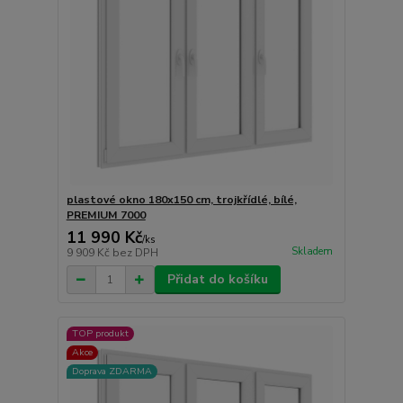
plastové okno 180x150 cm, trojkřídlé, bílé,
PREMIUM 7000
11 990 Kč
/
ks
Skladem
9 909 Kč
bez DPH
Přidat do košíku
TOP produkt
Akce
Doprava ZDARMA