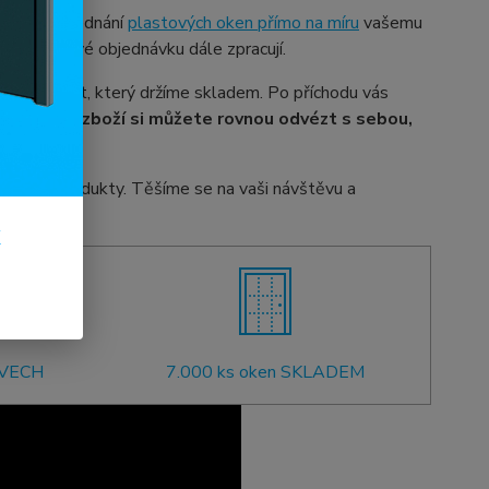
ožnost objednání
plastových oken přímo na míru
vašemu
 a kolegové objednávku dále zpracují.
í sortiment, který držíme skladem. Po příchodu vás
í.
Vybrané zboží si můžete rovnou odvézt s sebou,
kvalitní produkty. Těšíme se na vaši návštěvu a
k
OVECH
7.000 ks oken SKLADEM