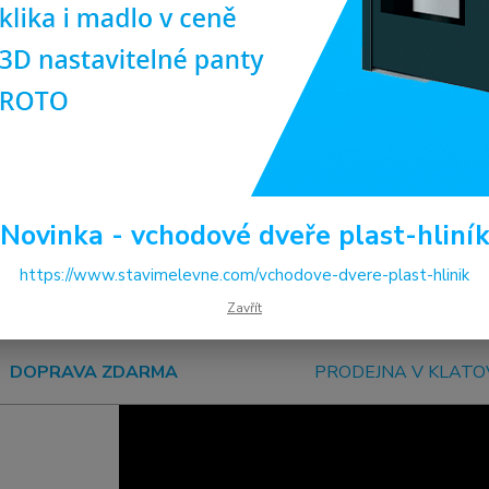
ete jiný rozměr oken, než máme v naší nabídce? Nabízíme vám m
u plánu. Stačí nám pouze sdělit požadované rozměry a množství
odejně v Klatovech budete mít možnost prohlédnout si kompletn
e a ochotně vám poradíme s výběrem plastových oken nebo dveř
m ho rádi přivezeme na stavbu zdarma.
ro vás, abychom vám poskytli skvělý výběr, profesionální rady a 
st spolupracovat s vámi na vašem stavebním projektu.
Novinka - vchodové dveře plast-hliní
https://www.stavimelevne.com/vchodove-dvere-plast-hlinik
Zavřít
DOPRAVA ZDARMA
PRODEJNA V KLAT