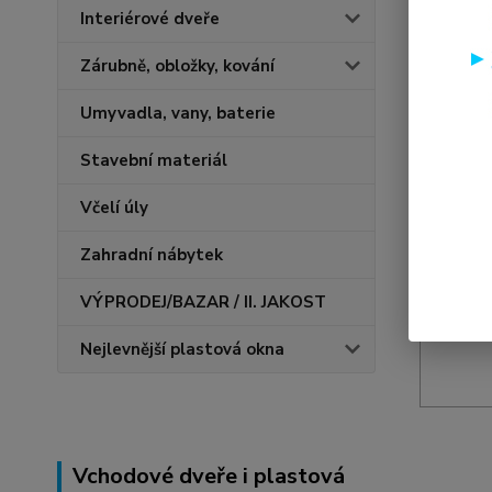
Interiérové dveře
Potřebuj
stavebním
Zárubně, obložky, kování
V naší pr
Umyvadla, vany, baterie
přivítám
popř. vá
Stavební materiál
Jsme tu p
Včelí úly
příležito
Zahradní nábytek
VÝPRODEJ/BAZAR / II. JAKOST
Nejlevnější plastová okna
Vchodové dveře i plastová