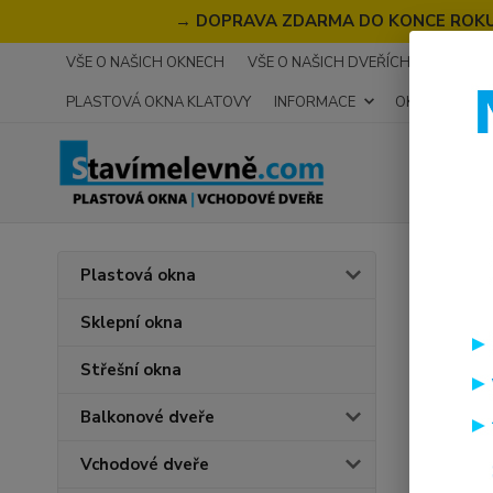
→
DOPRAVA ZDARMA DO KONCE ROKU 2
VŠE O NAŠICH OKNECH
VŠE O NAŠICH DVEŘÍCH
RECENZ
PLASTOVÁ OKNA KLATOVY
INFORMACE
OKNA NA MÍR
Úvod
Plastová okna
Plas
Sklepní okna
V naší k
Střešní okna
Domažli
Balkonové dveře
plastové 
nabídku p
Vchodové dveře
rekonstru