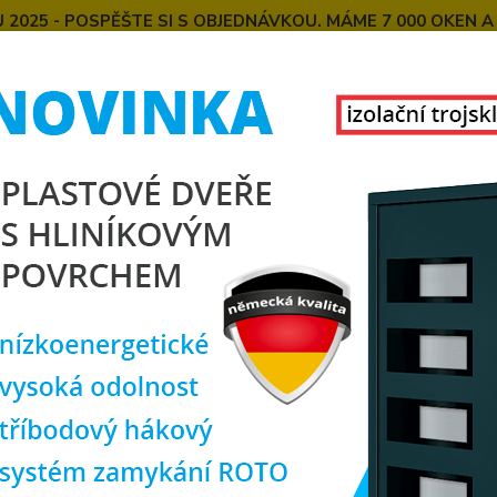
025 - POSPĚŠTE SI S OBJEDNÁVKOU. MÁME 7 000 OKEN A
E
MONTÁŽE OKEN OD NÁS
SPOKOJENÍ ZÁKAZNÍCI
U
KONTAKT
O NÁS
Hledat
PLASTOVÁ OKNA KLATOVY
tová okna - kamenná prodejna
amenné prodejně v Klatovech máme pro vás široký výběr plastov
cké v Klatovech.
Naše skladové zásoby přesahují 7 000 kusů ok
vchodové dveře a navíc také hliníkové vchodové dveře od němec
řesně podle požadavků našich zákazníků, abychom vám mohli pos
kci.