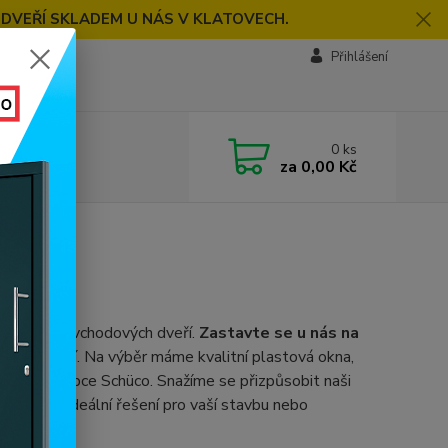
 DVEŘÍ SKLADEM U NÁS V KLATOVECH.
Přihlášení
0
ks
za
0,00 Kč
ých oken a vchodových dveří.
Zastavte se u nás na
en a dveří. Na výběr máme kvalitní plastová okna,
kého výrobce Schüco. Snažíme se přizpůsobit naši
kytnout ideální řešení pro vaší stavbu nebo