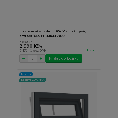
plastové okno sklepní 80x40 cm, sklopné,
antracit/bílá, PREMIUM 7000
4 890 Kč
2 990 Kč
/
ks
Skladem
2 471 Kč
bez DPH
Přidat do košíku
Novinka
Doprava ZDARMA