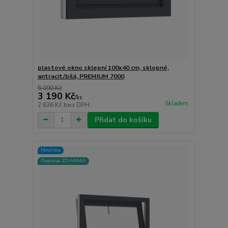
plastové okno sklepní 100x40 cm, sklopné,
antracit/bílá, PREMIUM 7000
5 090 Kč
3 190 Kč
/
ks
Skladem
2 636 Kč
bez DPH
Přidat do košíku
Novinka
Doprava ZDARMA