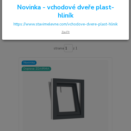
Novinka - vchodové dveře plast-
Upřesnit parametry
hliník
https://www.stavimelevne.com/vchodove-dvere-plast-hlinik
Nejnovější
Nejlevnější
Nejdražší
Zavřít
Zobrazuji 1-12 z 12
strana
z 1
Novinka
Doprava ZDARMA