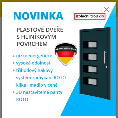
→
DOPRAVA ZDARMA DO KONCE ROKU 2025 - POSPĚŠTE SI S
OBJEDNÁVKOU. MÁME 7 000 OKEN A DVEŘÍ SKLADEM U NÁS V
KLATOVECH.
0
ks
za
0,00 Kč
Menu
Hledat
Úvod
Plastová okna
Okna PREMIUM (6 komor)
antracit/bílá
sklopné
sklopné
uvedené rozměry jsou vždy šířka x výška
> SKLOPNÁ OKNA
NEOBSAHUJÍ
PODPARAPETNÍ LIŠTY <