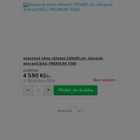
plastové okno sklepní 150x60 cm, sklopné,
antracit/bílá, PREMIUM 7000
6 890 Kč
4 590 Kč
/
ks
Není skladem
3 793 Kč
bez DPH
Přidat do košíku
strana
z 1