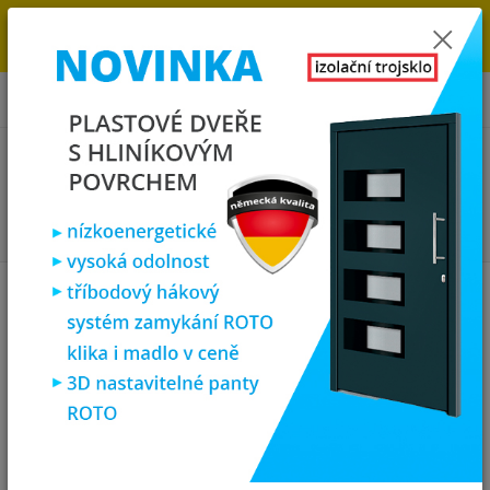
→
DOPRAVA ZDARMA DO KONCE ROKU 2025 - POSPĚŠTE SI S
OBJEDNÁVKOU. MÁME 7 000 OKEN A DVEŘÍ SKLADEM U NÁS V
KLATOVECH.
0
ks
za
0,00 Kč
Menu
Hledat
Úvod
Plastová okna
Okna PREMIUM (6 komor)
zlatý dub/bílá
3
křídla
3 křídla
uvedené rozměry jsou vždy šířka x výška