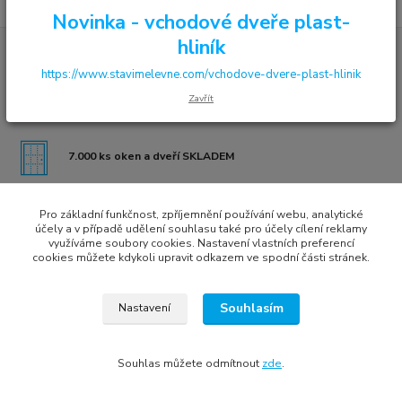
Novinka - vchodové dveře plast-
hliník
https://www.stavimelevne.com/vchodove-dvere-plast-hlinik
VYSOKÁ KVALITA ZA ROZUMNOU CENU
Zavřít
7.000 ks oken a dveří SKLADEM
Pro základní funkčnost, zpříjemnění používání webu, analytické
VLASTNÍ PRODEJNA V KLATOVECH
účely a v případě udělení souhlasu také pro účely cílení reklamy
využíváme soubory cookies. Nastavení vlastních preferencí
cookies můžete kdykoli upravit odkazem ve spodní části stránek.
Souhlasím
Nastavení
Všechna práva vyhrazena © 2022
Tomáš Treybal | Internet media marketing
Vytvořeno na
Eshop-rychle.cz
Souhlas můžete odmítnout
zde
.