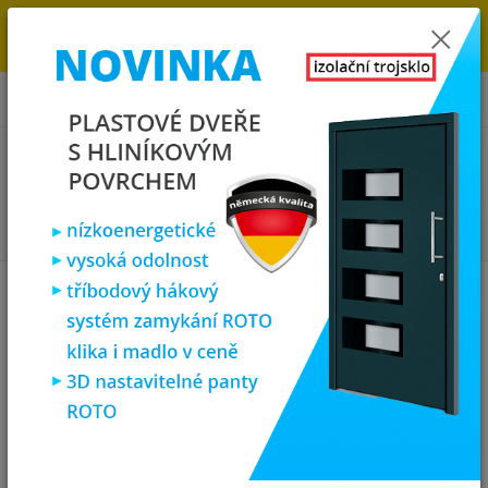
→
DOPRAVA ZDARMA DO KONCE ROKU 2025 - POSPĚŠTE SI S
OBJEDNÁVKOU. MÁME 7 000 OKEN A DVEŘÍ SKLADEM U NÁS V
KLATOVECH.
0
ks
za
0,00 Kč
Menu
Hledat
Úvod
Zárubně, obložky, kování
Klika Zorba štítek patina
Klika Zorba štítek patina