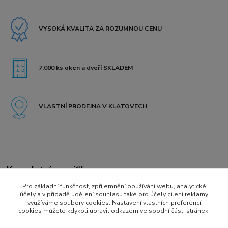
VYSOKÁ KVALITA ZA ROZUMNOU CENU
7.000 ks oken a dveří SKLADEM
VLASTNÍ PRODEJNA V KLATOVECH
Kompletní specifikace
Pro základní funkčnost, zpříjemnění používání webu, analytické
Kovová oboustranná klika se štítkem v barvě patyny určená
účely a v případě udělení souhlasu také pro účely cílení reklamy
pro vchodové palubkové dveře.
využíváme soubory cookies. Nastavení vlastních preferencí
cookies můžete kdykoli upravit odkazem ve spodní části stránek.