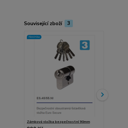
Související zboží
3
Novinka
Zámková vložka bezpečnostní 90mm
Zámková vl