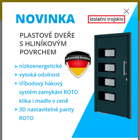
→
DOPRAVA ZDARMA DO KONCE ROKU 2025 - POSPĚŠTE SI S
OBJEDNÁVKOU. MÁME 7 000 OKEN A DVEŘÍ SKLADEM U NÁS V
KLATOVECH.
0
ks
za
0,00 Kč
Menu
Hledat
Úvod
Zárubně, obložky, kování
Klika koule pro plastové dveře - bronz
Klika koule pro plastové dveře -
bronz
Novinka