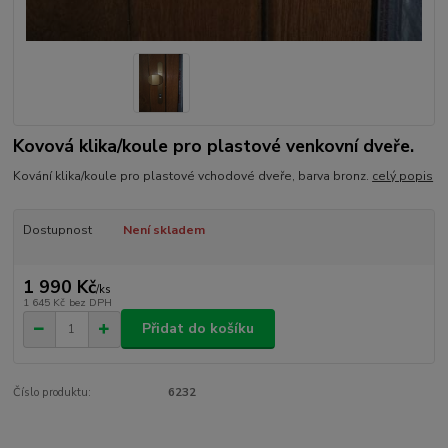
Kovová klika/koule pro plastové venkovní dveře.
Kování klika/koule pro plastové vchodové dveře, barva bronz.
celý popis
Dostupnost
Není skladem
1 990 Kč
/
ks
1 645 Kč
bez DPH
Přidat do košíku
Číslo produktu:
6232