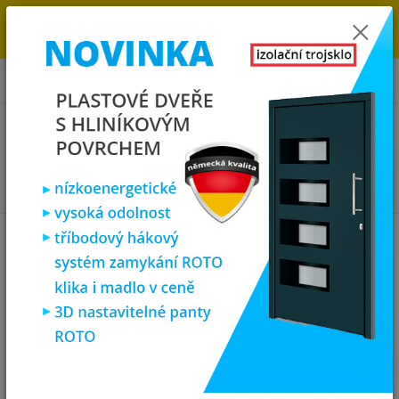
→
DOPRAVA ZDARMA DO KONCE ROKU 2025 - POSPĚŠTE SI S
OBJEDNÁVKOU. MÁME 7 000 OKEN A DVEŘÍ SKLADEM U NÁS V
KLATOVECH.
0
ks
za
0,00 Kč
Menu
Hledat
Úvod
Zárubně, obložky, kování
Klika štítek pro plastové dveře - černá/bílá
Klika štítek pro plastové dveře -
černá/bílá