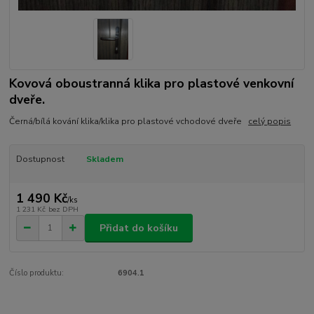
Kovová oboustranná klika pro plastové venkovní
dveře.
Černá/bílá kování klika/klika pro plastové vchodové dveře
celý popis
Dostupnost
Skladem
1 490 Kč
/
ks
1 231 Kč
bez DPH
Přidat do košíku
Číslo produktu:
6904.1