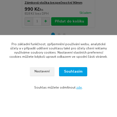
Zámková vložka bezpečnostní 90mm
Zámková vl
990 Kč
590 Kč
/
ks
/
ks
Skladem
818 Kč
bez DPH
488 Kč
bez 
Přidat do košíku
Pro základní funkčnost, zpříjemnění používání webu, analytické
účely a v případě udělení souhlasu také pro účely cílení reklamy
Zboží zařazeno v kategoriích
využíváme soubory cookies. Nastavení vlastních preferencí
cookies můžete kdykoli upravit odkazem ve spodní části stránek.
Zárubně, obložky, kování
kování-kliky
Souhlasím
Nastavení
Souhlas můžete odmítnout
zde
.
Všechna práva vyhrazena © 2022
Tomáš Treybal | Internet media marketing
Vytvořeno na
Eshop-rychle.cz