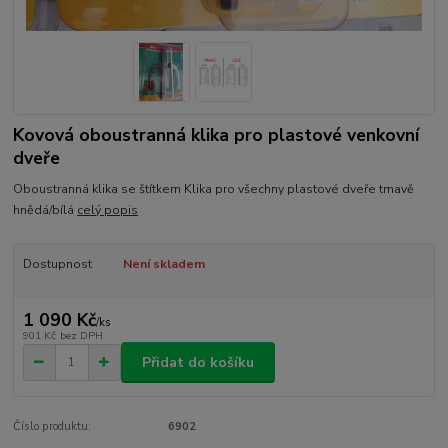
Kovová oboustranná klika pro plastové venkovní
dveře
Oboustranná klika se štítkem Klika pro všechny plastové dveře tmavě
hnědá/bílá
celý popis
Dostupnost
Není skladem
1 090 Kč
/
ks
901 Kč
bez DPH
Přidat do košíku
Číslo produktu:
6902