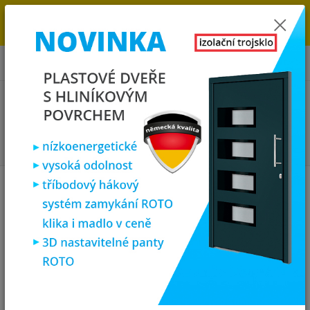
→
DOPRAVA ZDARMA DO KONCE ROKU 2025 - POSPĚŠTE SI S
OBJEDNÁVKOU. MÁME 7 000 OKEN A DVEŘÍ SKLADEM U NÁS V
KLATOVECH.
0
ks
za
0,00 Kč
Menu
Hledat
Úvod
Zárubně, obložky, kování
Klika štítek pro plastové dveře - tmavě
hnědá/bílá
Klika štítek pro plastové dveře -
tmavě hnědá/bílá