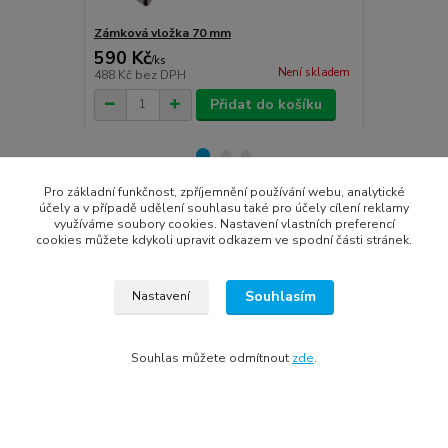
Zámková vložka 70 mm
Zámková vl
590 Kč
590 Kč
/
ks
/
ks
Není skladem
488 Kč
bez DPH
488 Kč
bez 
Přidat do košíku
Pro základní funkčnost, zpříjemnění používání webu, analytické
účely a v případě udělení souhlasu také pro účely cílení reklamy
Zboží zařazeno v kategoriích
využíváme soubory cookies. Nastavení vlastních preferencí
cookies můžete kdykoli upravit odkazem ve spodní části stránek.
Zárubně, obložky, kování
kování-kliky
Souhlasím
Nastavení
Souhlas můžete odmítnout
zde
.
Všechna práva vyhrazena © 2022
Tomáš Treybal | Internet media marketing