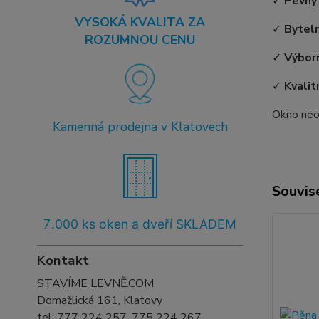
✓
Pevný
VYSOKÁ KVALITA ZA
✓
Bytel
ROZUMNOU CENU
✓
Výborn
✓
Kvalit
Okno neob
Kamenná prodejna v Klatovech
Souvise
7
.000 ks oken a dveří SKLADEM
Kontakt
STAVÍME LEVNĚ.COM
Domažlická 161, Klatovy
tel:
777 224 257, 775 224 267