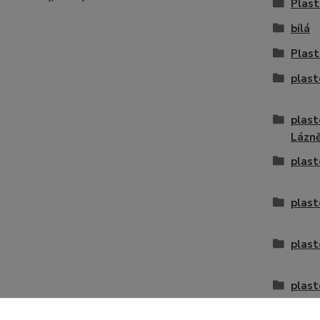
Plast
bílá
Plast
plast
plast
Lázn
plast
plast
plast
plast
plast