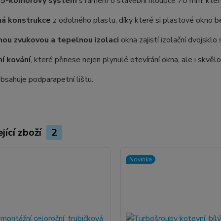
 5-komorový systém
s rámem o stavební hloubce 70 mm, který
ná konstrukce
z odolného plastu, díky které si plastové okno be
ou zvukovou a tepelnou izolaci
okna zajistí izolační dvojskl
ní kování
, které přinese nejen plynulé otevírání okna, ale i skvě
sahuje podparapetní lištu.
jící zboží
2
Novinka