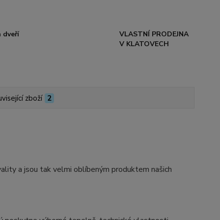
 dveří
VLASTNÍ PRODEJNA
V KLATOVECH
visející zboží
2
ity a jsou tak velmi oblíbeným produktem našich