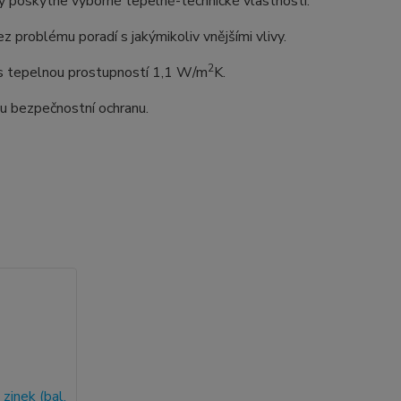
 poskytne výborné tepelně-technické vlastnosti.
z problému poradí s jakýmikoliv vnějšími vlivy.
2
o s tepelnou prostupností 1,1 W/m
K.
lou bezpečnostní ochranu.