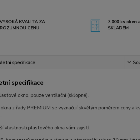
VYSOKÁ KVALITA ZA
7.000 ks oken a
ROZUMNOU CENU
SKLADEM
etní specifikace
Sou
tní specifikace
lastové okno, pouze ventilační (sklopné).
 okna z řady PREMIUM se vyznačují skvělým poměrem ceny a kval
.
ší vlastnosti plastového okna vám zajistí: