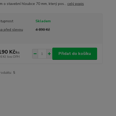
m o stavební hloubce 70 mm, který pos...
celý popis
tupnost
Skladem
a před slevou
4 890 Kč
190 Kč
/
ks
Přidat do košíku
36 Kč
bez DPH
roduktu:
5