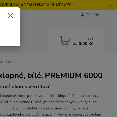
 DVEŘÍ SKLADEM U NÁS V KLATOVECH.
Přihlášení
k
0
ks
za
0,00 Kč
UM 6000
klopné, bílé, PREMIUM 6000
tové okno s ventilací
í plastové okno, pouze ventilační (sklopné). Plastová okna z
REMIUM se vyznačují skvělým poměrem ceny a kvality a jsou
lmi oblíbeným produktem našich zákazníků. Ty nejlepší
osti plastového okna vám zajistí: ✓ Pevný 5-komorový systém