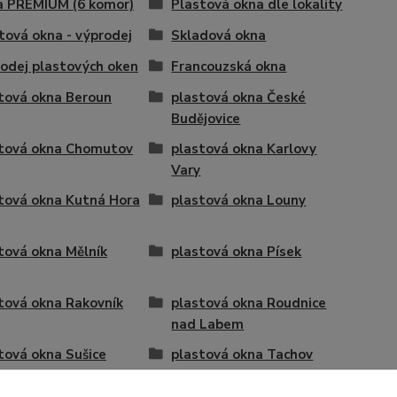
 PREMIUM (6 komor)
Plastová okna dle lokality
tová okna - výprodej
Skladová okna
odej plastových oken
Francouzská okna
tová okna Beroun
plastová okna České
Budějovice
tová okna Chomutov
plastová okna Karlovy
Vary
tová okna Kutná Hora
plastová okna Louny
tová okna Mělník
plastová okna Písek
tová okna Rakovník
plastová okna Roudnice
nad Labem
tová okna Sušice
plastová okna Tachov
tová okna Žatec
sklopné