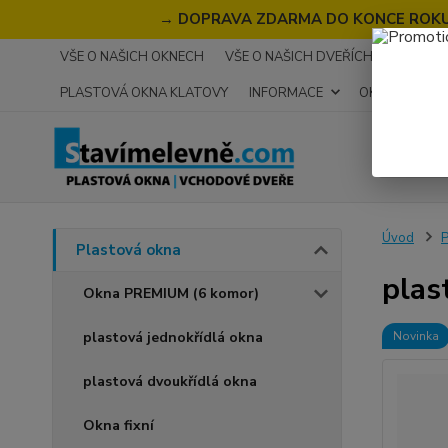
→
DOPRAVA ZDARMA DO KONCE ROKU 2
VŠE O NAŠICH OKNECH
VŠE O NAŠICH DVEŘÍCH
RECENZ
PLASTOVÁ OKNA KLATOVY
INFORMACE
OKNA NA MÍR
Úvod
P
Plastová okna
plas
Okna PREMIUM (6 komor)
plastová jednokřídlá okna
Novinka
plastová dvoukřídlá okna
Okna fixní