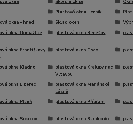
ová okna
Sklepní okna
Okna
Plastová okna - ceník
Plas
ová okna - hned
Sklad oken
Výpr
ová okna Domažlice
plastová okna Benešov
plas
ová okna Františkovy
plastová okna Cheb
plas
ě
ová okna Kladno
plastová okna Kralupy nad
plas
Vltavou
ová okna Liberec
plastová okna Mariánské
plas
Lázně
ová okna Plzeň
plastová okna Příbram
plas
ová okna Sokolov
plastová okna Strakonice
plas
ová okna Tábor
plastová okna Ústí nad
plas