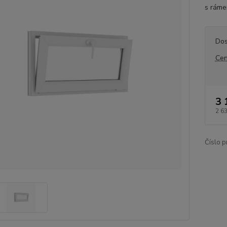
s ráme
Dos
Cen
3 
2 6
Číslo p