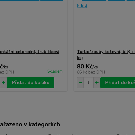
ntážní celoroční, trubičková
Turbošrouby kotevní, bílý zi
ks)
č
80 Kč
/
ks
/
ks
Skladem
ez DPH
66 Kč
bez DPH
Přidat do košíku
Přidat do ko
zařazeno v kategoriích