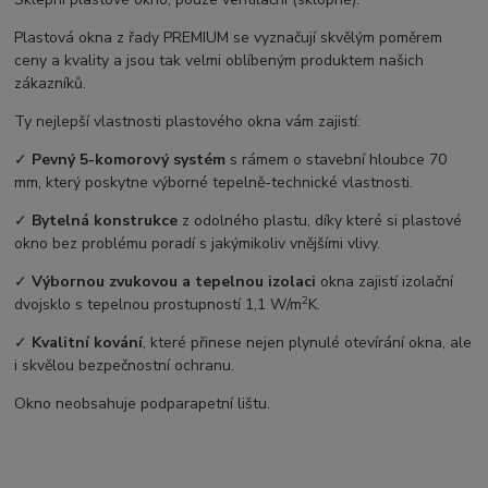
Plastová okna z řady PREMIUM se vyznačují skvělým poměrem
ceny a kvality a jsou tak velmi oblíbeným produktem našich
zákazníků.
Ty nejlepší vlastnosti plastového okna vám zajistí:
✓
Pevný 5-komorový systém
s rámem o stavební hloubce 70
mm, který poskytne výborné tepelně-technické vlastnosti.
✓
Bytelná konstrukce
z odolného plastu, díky které si plastové
okno bez problému poradí s jakýmikoliv vnějšími vlivy.
✓
Výbornou zvukovou a tepelnou izolaci
okna zajistí izolační
2
dvojsklo s tepelnou prostupností 1,1 W/m
K.
✓
Kvalitní kování
, které přinese nejen plynulé otevírání okna, ale
i skvělou bezpečnostní ochranu.
Okno neobsahuje podparapetní lištu.