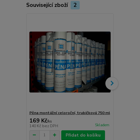
Související zboží
2
Novinka
Pěna montážní celoroční, trubičková 750 ml
Turbošrouby 
169 Kč
80 Kč
/
ks
/
ks
Skladem
140 Kč
bez DPH
66 Kč
bez D
Přidat do košíku