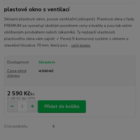
plastové okno s ventilací
Sklepní plastové okno, pouze ventilační (sklopné). Plastová okna z řady
PREMIUM se vyznačují skvělým poměrem ceny a kvality a jsou tak velmi
oblíbeným produktem našich zákazníků. Ty nejlepší vlastnosti
plastového okna vám zajistí: ✓ Pevný 5-komorový systém s rámem o
stavební hloubce 70 mm, který pos...
celý popis
Dostupnost
Skladem
Cena před
4 590 Kč
slevou
2 590 Kč
/
ks
2 140 Kč
bez DPH
Přidat do košíku
Číslo produktu:
6