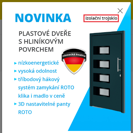
→
DOPRAVA ZDARMA DO KONCE ROKU 2025 - POSPĚŠTE SI S
OBJEDNÁVKOU. MÁME 7 000 OKEN A DVEŘÍ SKLADEM U NÁS V
KLATOVECH.
0
ks
za
0,00 Kč
Menu
Hledat
Úvod
Plastová okna
plastové okno sklopné 70x50 cm, sklopné, bílé,
PREMIUM 6000
plastové okno sklopné 70x50 cm,
sklopné, bílé, PREMIUM 6000
Novinka
Doprava ZDARMA