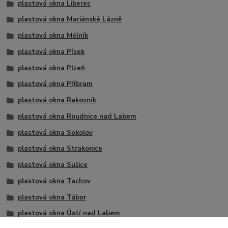
plastová okna Liberec
plastová okna Mariánské Lázně
plastová okna Mělník
plastová okna Písek
plastová okna Plzeň
plastová okna Příbram
plastová okna Rakovník
plastová okna Roudnice nad Labem
plastová okna Sokolov
plastová okna Strakonice
plastová okna Sušice
plastová okna Tachov
plastová okna Tábor
plastová okna Ústí nad Labem