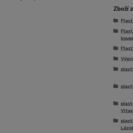
Zboží 
Plast
Plast
koup
Plast
Výpro
plast
plast
plast
Vlta
plast
Lázn