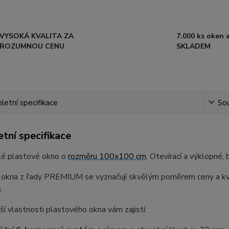
VYSOKÁ KVALITA ZA
7.000 ks oken a
ROZUMNOU CENU
SKLADEM
etní specifikace
Sou
tní specifikace
lé plastové okno o
rozměru 100x100 cm
. Otevírací a výklopné,
 okna z řady PREMIUM se vyznačují skvělým poměrem ceny a kval
.
ší vlastnosti plastového okna vám zajistí: