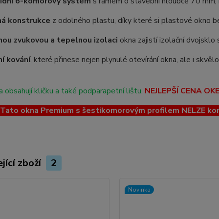
řídní 6-komorový systém
s rámem o stavební hloubce 70 mm, kt
ná konstrukce
z odolného plastu, díky které si plastové okno be
ou zvukovou a tepelnou izolaci
okna zajistí izolační dvojskl
ní kování
, které přinese nejen plynulé otevírání okna, ale i skvě
 obsahují kličku a také podparapetní lištu.
NEJLEPŠÍ CENA OK
ato okna Premium s šestikomorovým profilem NELZE kombin
jící zboží
2
Novinka