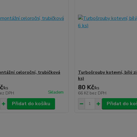
ntážní celoroční, trubičková
Turbošrouby kotevní, bílý zi
ks)
č
80 Kč
/
ks
/
ks
Skladem
ez DPH
66 Kč
bez DPH
Přidat do košíku
Přidat do ko