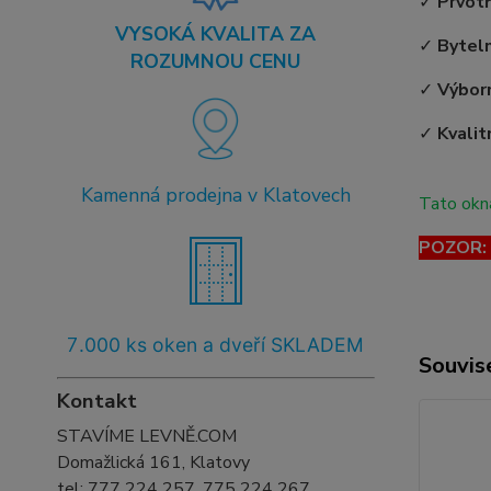
✓
Prvot
VYSOKÁ KVALITA ZA
✓
Bytel
ROZUMNOU CENU
✓
Výborn
✓
Kvalit
Kamenná prodejna v Klatovech
Tato okna
POZOR: T
7
.000 ks oken a dveří SKLADEM
Souvise
Kontakt
STAVÍME LEVNĚ.COM
Domažlická 161, Klatovy
tel:
777 224 257, 775 224 267