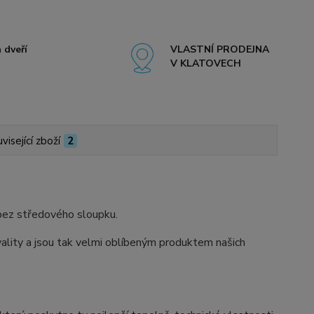
 dveří
VLASTNÍ PRODEJNA
V KLATOVECH
visející zboží
2
 bez středového sloupku.
ity a jsou tak velmi oblíbeným produktem našich