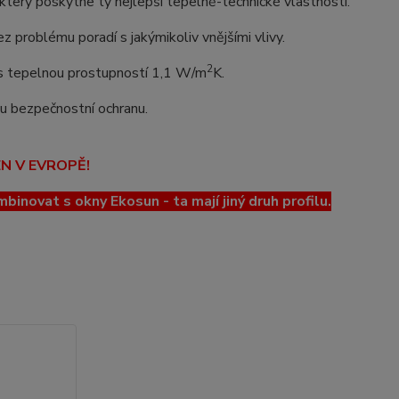
erý poskytne ty nejlepší tepelně-technické vlastnosti.
z problému poradí s jakýmikoliv vnějšími vlivy.
2
o s tepelnou prostupností 1,1 W/m
K.
lou bezpečnostní ochranu.
EN V EVROPĚ!
ovat s okny Ekosun - ta mají jiný druh profilu.