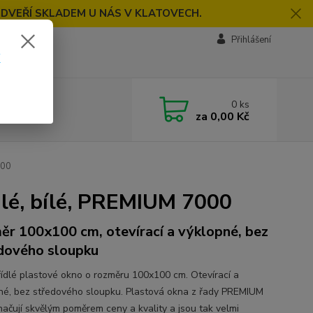
 DVEŘÍ SKLADEM U NÁS V KLATOVECH.
Přihlášení
k
0
ks
za
0,00 Kč
000
lé, bílé, PREMIUM 7000
ěr 100x100 cm, otevírací a výklopné, bez
dového sloupku
ídlé plastové okno o rozměru 100x100 cm. Otevírací a
né, bez středového sloupku. Plastová okna z řady PREMIUM
načují skvělým poměrem ceny a kvality a jsou tak velmi