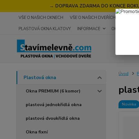
→
DOPRAVA ZDARMA DO KONCE ROKU 2
VŠE O NAŠICH OKNECH
VŠE O NAŠICH DVEŘÍCH
RECENZ
PLASTOVÁ OKNA KLATOVY
INFORMACE
OKNA NA MÍR
Úvod
P
Plastová okna
plas
Okna PREMIUM (6 komor)
plastová jednokřídlá okna
Novinka
plastová dvoukřídlá okna
Okna fixní