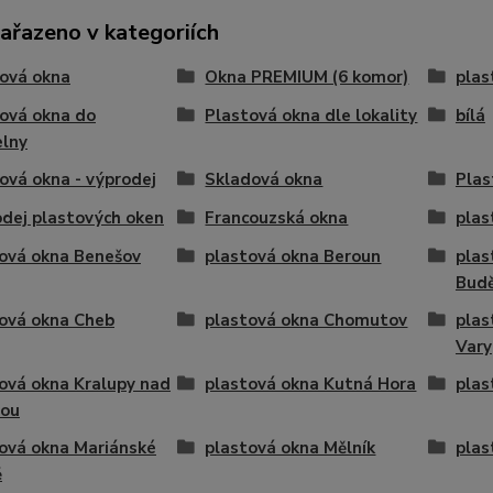
zařazeno v kategoriích
ová okna
Okna PREMIUM (6 komor)
plas
ová okna do
Plastová okna dle lokality
bílá
elny
ová okna - výprodej
Skladová okna
Plas
dej plastových oken
Francouzská okna
plas
ová okna Benešov
plastová okna Beroun
plas
Budě
ová okna Cheb
plastová okna Chomutov
plas
Vary
ová okna Kralupy nad
plastová okna Kutná Hora
plas
vou
ová okna Mariánské
plastová okna Mělník
plas
ě