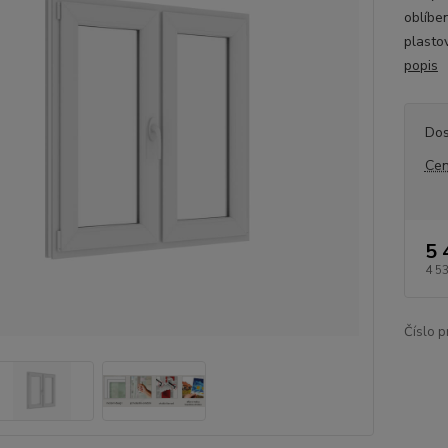
oblíbe
plasto
popis
Dos
Cen
5 
4 5
Číslo p