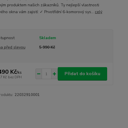
ným produktem našich zákazníků. Ty nejlepší vlastnosti
vého okna vám zajistí: ✓ Prvotřídní 6-komorový sys...
celý
tupnost
Skladem
a před slevou
5 990 Kč
490 Kč
/
ks
Přidat do košíku
37 Kč
bez DPH
roduktu:
22032910001