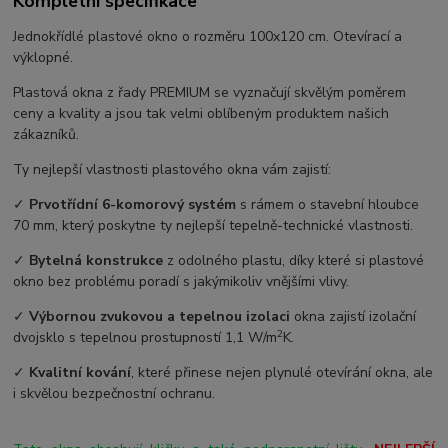
Kompletní specifikace
Jednokřídlé plastové okno o rozměru 100x120 cm. Otevírací a
výklopné.
Plastová okna z řady PREMIUM se vyznačují skvělým poměrem
ceny a kvality a jsou tak velmi oblíbeným produktem našich
zákazníků.
Ty nejlepší vlastnosti plastového okna vám zajistí:
✓
Prvotřídní 6-komorový systém
s rámem o stavební hloubce
70 mm, který poskytne ty nejlepší tepelně-technické vlastnosti.
✓
Bytelná konstrukce
z odolného plastu, díky které si plastové
okno bez problému poradí s jakýmikoliv vnějšími vlivy.
✓
Výbornou zvukovou a tepelnou izolaci
okna zajistí izolační
2
dvojsklo s tepelnou prostupností 1,1 W/m
K.
✓
Kvalitní kování
, které přinese nejen plynulé otevírání okna, ale
i skvělou bezpečnostní ochranu.