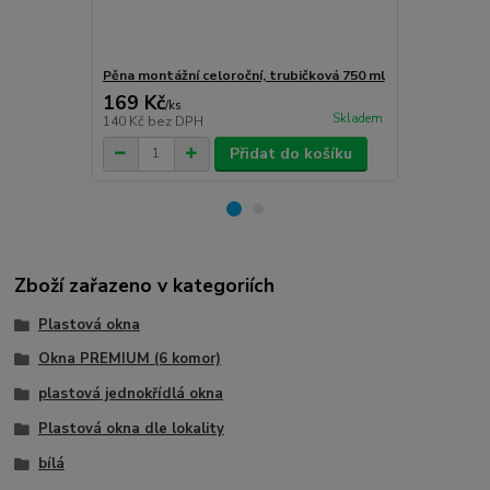
Pěna montážní celoroční, trubičková 750 ml
Turbošrouby 
169 Kč
80 Kč
/
ks
/
ks
Skladem
140 Kč
bez DPH
66 Kč
bez D
Přidat do košíku
Zboží zařazeno v kategoriích
Plastová okna
Okna PREMIUM (6 komor)
plastová jednokřídlá okna
Plastová okna dle lokality
bílá