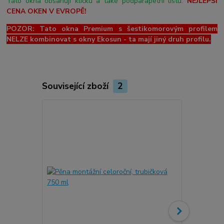
Tato okna obsahují kličku a také podparapetní lištu.
NEJLEPŠÍ
CENA OKEN V EVROPĚ!
POZOR: Tato okna Premium s šestikomorovým profilem
NELZE kombinovat s okny Ekosun - ta mají jiný druh profilu.
Související zboží
2
Novinka