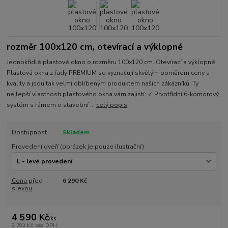
rozměr 100x120 cm, otevírací a výklopné
Jednokřídlé plastové okno o rozměru 100x120 cm. Otevírací a výklopné.
Plastová okna z řady PREMIUM se vyznačují skvělým poměrem ceny a
kvality a jsou tak velmi oblíbeným produktem našich zákazníků. Ty
nejlepší vlastnosti plastového okna vám zajistí: ✓ Prvotřídní 6-komorový
systém s rámem o stavební ...
celý popis
Dostupnost
Skladem
Provedení dveří (obrázek je pouze ilustrační)
Cena před
6 290 Kč
slevou
4 590 Kč
/
ks
3 793 Kč
bez DPH