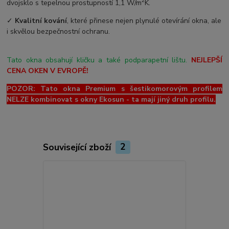
2
dvojsklo s tepelnou prostupností 1,1 W/m
K.
✓
Kvalitní kování
, které přinese nejen plynulé otevírání okna, ale
i skvělou bezpečnostní ochranu.
Tato okna obsahují kličku a také podparapetní lištu.
NEJLEPŠÍ
CENA OKEN V EVROPĚ!
POZOR: Tato okna Premium s šestikomorovým profilem
NELZE kombinovat s okny Ekosun - ta mají jiný druh profilu.
Související zboží
2
Novinka