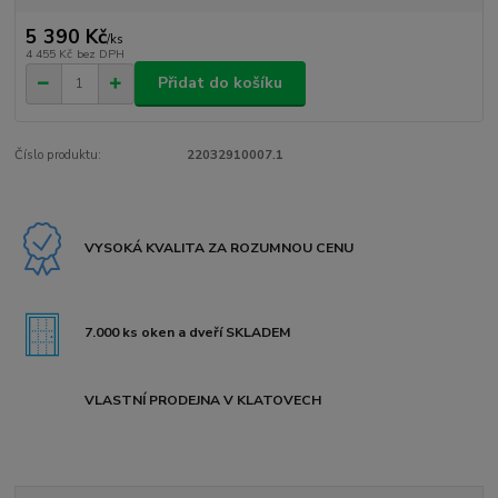
5 390 Kč
/
ks
4 455 Kč
bez DPH
Přidat do košíku
Číslo produktu:
22032910007.1
VYSOKÁ KVALITA ZA ROZUMNOU CENU
7.000 ks oken a dveří SKLADEM
VLASTNÍ PRODEJNA V KLATOVECH