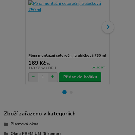
Pěna montážní celoroční, trubičková 750 ml
Turbošrouby 
169 Kč
80 Kč
/
ks
/
ks
Skladem
140 Kč
bez DPH
66 Kč
bez D
Přidat do košíku
Zboží zařazeno v kategoriích
Plastová okna
Okna PREMIUM (6 komor)