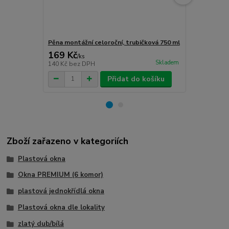
Pěna montážní celoroční, trubičková 750 ml
Turbošrouby 
169 Kč
80 Kč
/
ks
/
ks
Skladem
140 Kč
bez DPH
66 Kč
bez D
Přidat do košíku
Zboží zařazeno v kategoriích
Plastová okna
Okna PREMIUM (6 komor)
plastová jednokřídlá okna
Plastová okna dle lokality
zlatý dub/bílá