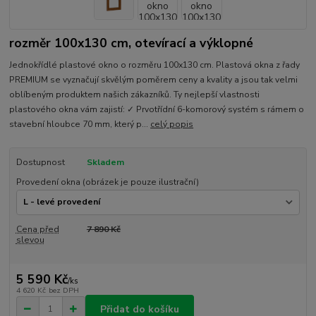
rozměr 100x130 cm, otevírací a výklopné
Jednokřídlé plastové okno o rozměru 100x130 cm. Plastová okna z řady
PREMIUM se vyznačují skvělým poměrem ceny a kvality a jsou tak velmi
oblíbeným produktem našich zákazníků. Ty nejlepší vlastnosti
plastového okna vám zajistí: ✓ Prvotřídní 6-komorový systém s rámem o
stavební hloubce 70 mm, který p...
celý popis
Dostupnost
Skladem
Provedení okna (obrázek je pouze ilustrační)
Cena před
7 890 Kč
slevou
5 590 Kč
/
ks
4 620 Kč
bez DPH
Přidat do košíku