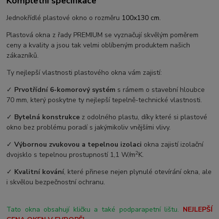
Kompletní specifikace
Jednokřídlé plastové okno o rozměru
100x130 cm.
Plastová okna z řady PREMIUM se vyznačují skvělým poměrem
ceny a kvality a jsou tak velmi oblíbeným produktem našich
zákazníků.
Ty nejlepší vlastnosti plastového okna vám zajistí:
✓
Prvotřídní 6-komorový systém
s rámem o stavební hloubce
70 mm, který poskytne ty nejlepší tepelně-technické vlastnosti.
✓
Bytelná konstrukce
z odolného plastu, díky které si plastové
okno bez problému poradí s jakýmikoliv vnějšími vlivy.
✓
Výbornou zvukovou a tepelnou izolaci
okna zajistí izolační
2
dvojsklo s tepelnou prostupností 1,1 W/m
K.
✓
Kvalitní kování
, které přinese nejen plynulé otevírání okna, ale
i skvělou bezpečnostní ochranu.
Tato okna obsahují kličku a také podparapetní lištu.
NEJLEPŠÍ