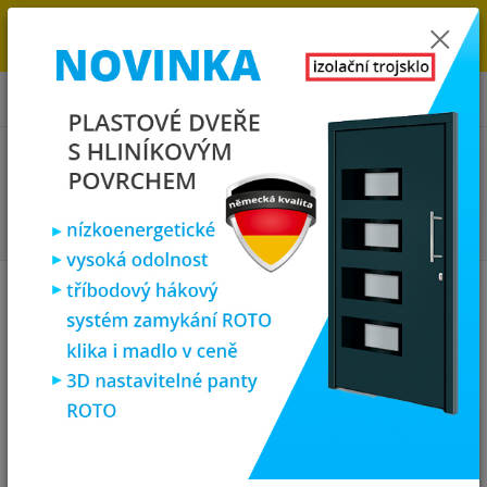
→
DOPRAVA ZDARMA DO KONCE ROKU 2025 - POSPĚŠTE SI S
OBJEDNÁVKOU. MÁME 7 000 OKEN A DVEŘÍ SKLADEM U NÁS V
KLATOVECH.
0
ks
za
0,00 Kč
Menu
Hledat
Úvod
Plastová okna
plastové okno 100x150 cm, jednokřídlé, bílé,
PREMIUM 7000
plastové okno 100x150 cm,
jednokřídlé, bílé, PREMIUM 7000
Akce
TOP produkt
Doprava ZDARMA