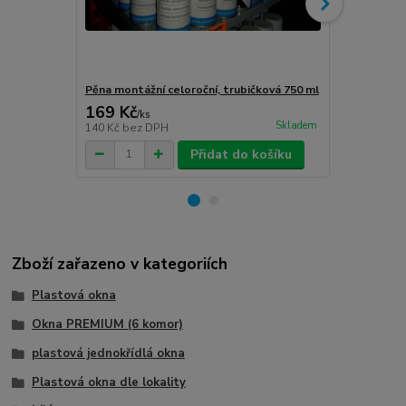
Pěna montážní celoroční, trubičková 750 ml
Turbošrouby 
169 Kč
80 Kč
/
ks
/
ks
Skladem
140 Kč
bez DPH
66 Kč
bez D
Přidat do košíku
Zboží zařazeno v kategoriích
Plastová okna
Okna PREMIUM (6 komor)
plastová jednokřídlá okna
Plastová okna dle lokality