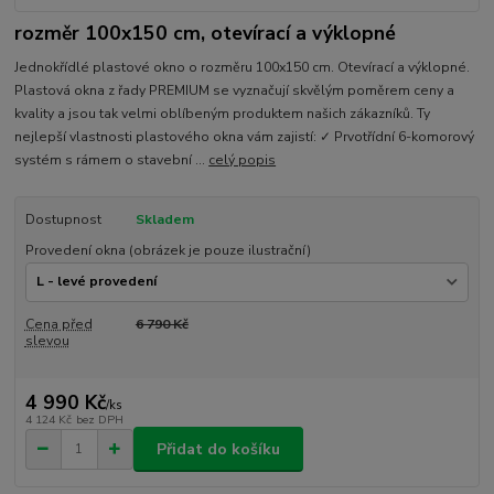
rozměr 100x150 cm, otevírací a výklopné
Jednokřídlé plastové okno o rozměru 100x150 cm. Otevírací a výklopné.
Plastová okna z řady PREMIUM se vyznačují skvělým poměrem ceny a
kvality a jsou tak velmi oblíbeným produktem našich zákazníků. Ty
nejlepší vlastnosti plastového okna vám zajistí: ✓ Prvotřídní 6-komorový
systém s rámem o stavební ...
celý popis
Dostupnost
Skladem
Provedení okna (obrázek je pouze ilustrační)
Cena před
6 790 Kč
slevou
4 990 Kč
/
ks
4 124 Kč
bez DPH
Přidat do košíku