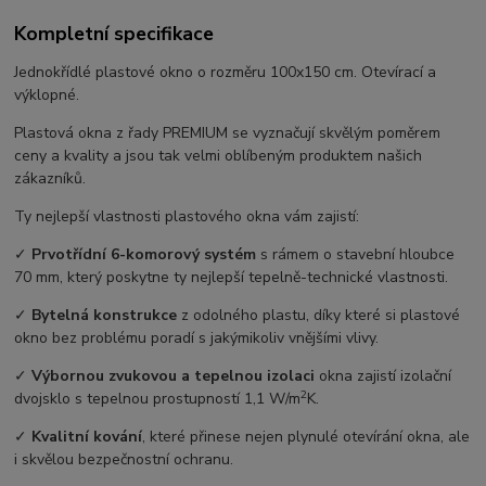
Kompletní specifikace
Jednokřídlé plastové okno o rozměru 100x150 cm. Otevírací a
výklopné.
Plastová okna z řady PREMIUM se vyznačují skvělým poměrem
ceny a kvality a jsou tak velmi oblíbeným produktem našich
zákazníků.
Ty nejlepší vlastnosti plastového okna vám zajistí:
✓
Prvotřídní 6-komorový systém
s rámem o stavební hloubce
70 mm, který poskytne ty nejlepší tepelně-technické vlastnosti.
✓
Bytelná konstrukce
z odolného plastu, díky které si plastové
okno bez problému poradí s jakýmikoliv vnějšími vlivy.
✓
Výbornou zvukovou a tepelnou izolaci
okna zajistí izolační
2
dvojsklo s tepelnou prostupností 1,1 W/m
K.
✓
Kvalitní kování
, které přinese nejen plynulé otevírání okna, ale
i skvělou bezpečnostní ochranu.