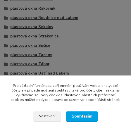
plastová okna Rakovník
plastová okna Roudnice nad Labem
plastová okna Sokolov
plastová okna Strakonice
plastová okna Sušice
plastová okna Tachov
plastová okna Tábor
plastová okna Ústí nad Labem
plastová okna Žatec
Pro základní funkčnost, zpříjemnění používání webu, analytické
účely a v případě udělení souhlasu také pro účely cílení reklamy
1 křídlo
využíváme soubory cookies. Nastavení vlastních preferencí
cookies můžete kdykoli upravit odkazem ve spodní části stránek.
Souhlasím
Nastavení
Všechna práva vyhrazena © 2022