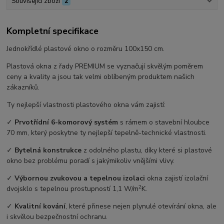
Související zboží
2
Kompletní specifikace
Jednokřídlé plastové okno o rozměru 100x150 cm.
Plastová okna z řady PREMIUM se vyznačují skvělým poměrem
ceny a kvality a jsou tak velmi oblíbeným produktem našich
zákazníků.
Ty nejlepší vlastnosti plastového okna vám zajistí:
✓
Prvotřídní 6-komorový systém
s rámem o stavební hloubce
70 mm, který poskytne ty nejlepší tepelně-technické vlastnosti.
✓
Bytelná konstrukce
z odolného plastu, díky které si plastové
okno bez problému poradí s jakýmikoliv vnějšími vlivy.
✓
Výbornou zvukovou a tepelnou izolaci
okna zajistí izolační
2
dvojsklo s tepelnou prostupností 1,1 W/m
K.
✓
Kvalitní kování
, které přinese nejen plynulé otevírání okna, ale
i skvělou bezpečnostní ochranu.