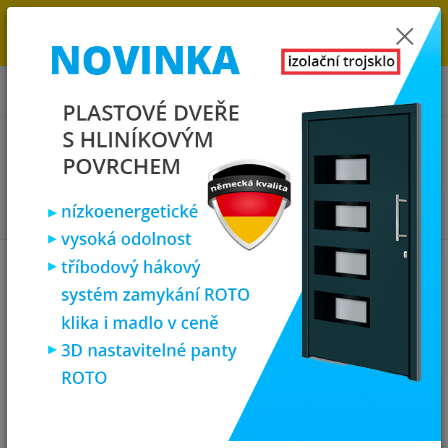
→
DOPRAVA ZDARMA DO KONCE ROKU 2025 - POSPĚŠTE SI S
OBJEDNÁVKOU. MÁME 7 000 OKEN A DVEŘÍ SKLADEM U NÁS V
KLATOVECH.
0
ks
za
0,00 Kč
Menu
Hledat
Úvod
Plastová okna
plastové okno 100x150 cm, jednokřídlé, zlatý
dub/bílé, PREMIUM 7000
plastové okno 100x150 cm,
jednokřídlé, zlatý dub/bílé,
PREMIUM 7000
Akce
TOP produkt
Doprava ZDARMA