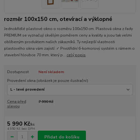
rozměr 100x150 cm, otevírací a výklopné
Jednokřídlé plastové okno o rozměru 100x150 cm. Plastová okna z řady
PREMIUM se vyznačují skvělým poměrem ceny a kvality a jsou tak velmi
oblíbeným produktem našich zákazníků. Ty nejlepší vlastnosti
plastového okna vám zajistí: ✓ Prvotřídní 6-komorový systém s rámem o
stavební hloubce 70 mm, který p...
celý popis
Dostupnost
Není skladem
Provedení okna (obrázek je pouze ilustrační)
Cena před
7 990 Kč
slevou
5 990 Kč
/
ks
4 950 Kč
bez DPH
Přidat do košíku