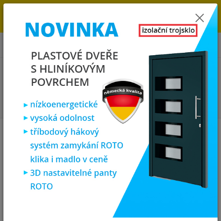
→
DOPRAVA ZDARMA DO KONCE ROKU 2025 - POSPĚŠTE SI S
OBJEDNÁVKOU. MÁME 7 000 OKEN A DVEŘÍ SKLADEM U NÁS V
KLATOVECH.
0
ks
za
0,00 Kč
Menu
Hledat
Úvod
Plastová okna
plastové okno 100x60 cm, jednokřídlé, antracit/bílé,
PREMIUM 7000
plastové okno 100x60 cm,
jednokřídlé, antracit/bílé,
PREMIUM 7000
Akce
TOP produkt
Doprava ZDARMA