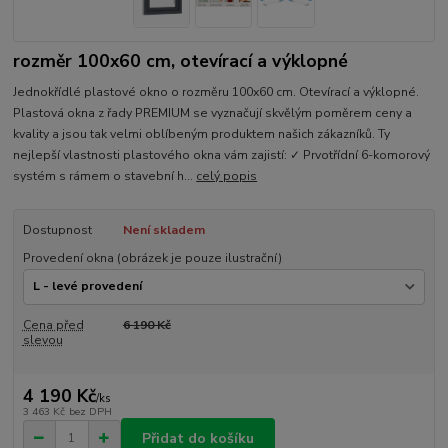
rozměr 100x60 cm, otevírací a výklopné
Jednokřídlé plastové okno o rozměru 100x60 cm. Otevírací a výklopné.
Plastová okna z řady PREMIUM se vyznačují skvělým poměrem ceny a
kvality a jsou tak velmi oblíbeným produktem našich zákazníků. Ty
nejlepší vlastnosti plastového okna vám zajistí: ✓ Prvotřídní 6-komorový
systém s rámem o stavební h...
celý popis
Dostupnost
Není skladem
Provedení okna (obrázek je pouze ilustrační)
Cena před
6 190 Kč
slevou
4 190 Kč
/
ks
3 463 Kč
bez DPH
Přidat do košíku