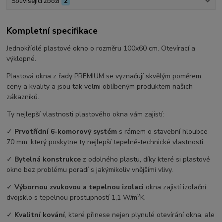
Související zboží
2
Kompletní specifikace
Jednokřídlé plastové okno o rozměru 100x60 cm. Otevírací a
výklopné.
Plastová okna z řady PREMIUM se vyznačují skvělým poměrem
ceny a kvality a jsou tak velmi oblíbeným produktem našich
zákazníků.
Ty nejlepší vlastnosti plastového okna vám zajistí:
✓
Prvotřídní 6-komorový systém
s rámem o stavební hloubce
70 mm, který poskytne ty nejlepší tepelně-technické vlastnosti.
✓
Bytelná konstrukce
z odolného plastu, díky které si plastové
okno bez problému poradí s jakýmikoliv vnějšími vlivy.
✓
Výbornou zvukovou a tepelnou izolaci
okna zajistí izolační
2
dvojsklo s tepelnou prostupností 1,1 W/m
K.
✓
Kvalitní kování
, které přinese nejen plynulé otevírání okna, ale