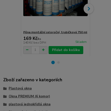
Pěna montážní celoroční, trubičková 750 ml
Turbošrouby 
169 Kč
80 Kč
/
ks
/
ks
Skladem
140 Kč
bez DPH
66 Kč
bez D
Přidat do košíku
Zboží zařazeno v kategoriích
Plastová okna
Okna PREMIUM (6 komor)
plastová jednokřídlá okna