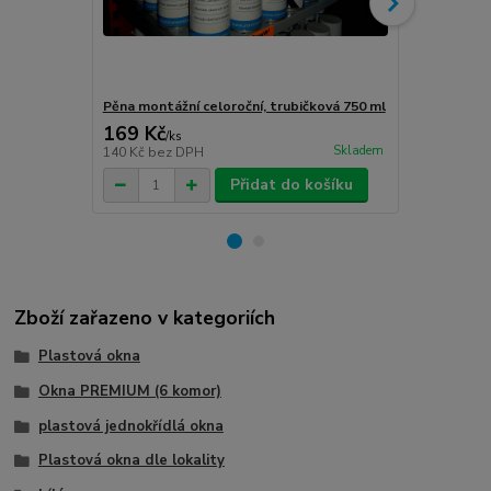
Pěna montážní celoroční, trubičková 750 ml
Turbošrouby 
169 Kč
80 Kč
/
ks
/
ks
Skladem
140 Kč
bez DPH
66 Kč
bez D
Přidat do košíku
Zboží zařazeno v kategoriích
Plastová okna
Okna PREMIUM (6 komor)
plastová jednokřídlá okna
Plastová okna dle lokality