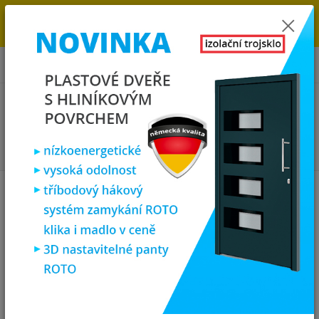
→
DOPRAVA ZDARMA DO KONCE ROKU 2025 - POSPĚŠTE SI S
OBJEDNÁVKOU. MÁME 7 000 OKEN A DVEŘÍ SKLADEM U NÁS V
KLATOVECH.
0
ks
za
0,00 Kč
Menu
Hledat
Úvod
Plastová okna
plastové okno 100x70 cm, jednokřídlé, bílé,
PREMIUM 7000
plastové okno 100x70 cm,
jednokřídlé, bílé, PREMIUM 7000
Akce
TOP produkt
Doprava ZDARMA