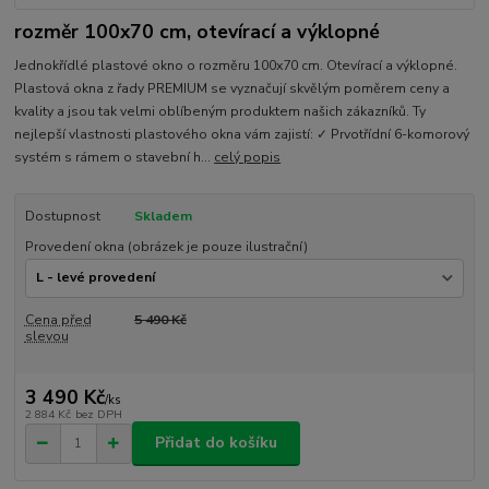
rozměr 100x70 cm, otevírací a výklopné
Jednokřídlé plastové okno o rozměru 100x70 cm. Otevírací a výklopné.
Plastová okna z řady PREMIUM se vyznačují skvělým poměrem ceny a
kvality a jsou tak velmi oblíbeným produktem našich zákazníků. Ty
nejlepší vlastnosti plastového okna vám zajistí: ✓ Prvotřídní 6-komorový
systém s rámem o stavební h...
celý popis
Dostupnost
Skladem
Provedení okna (obrázek je pouze ilustrační)
Cena před
5 490 Kč
slevou
3 490 Kč
/
ks
2 884 Kč
bez DPH
Přidat do košíku