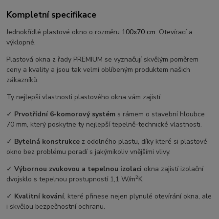
Kompletní specifikace
Jednokřídlé plastové okno o rozměru
100x70 cm
. Otevírací a
výklopné.
Plastová okna z řady PREMIUM se vyznačují skvělým poměrem
ceny a kvality a jsou tak velmi oblíbeným produktem našich
zákazníků.
Ty nejlepší vlastnosti plastového okna vám zajistí:
✓
Prvotřídní 6-komorový systém
s rámem o stavební hloubce
70 mm, který poskytne ty nejlepší tepelně-technické vlastnosti.
✓
Bytelná konstrukce
z odolného plastu, díky které si plastové
okno bez problému poradí s jakýmikoliv vnějšími vlivy.
✓
Výbornou zvukovou a tepelnou izolaci
okna zajistí izolační
2
dvojsklo s tepelnou prostupností 1,1 W/m
K.
✓
Kvalitní kování
, které přinese nejen plynulé otevírání okna, ale
i skvělou bezpečnostní ochranu.