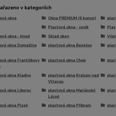
zařazeno v kategoriích
ová okna
Okna PREMIUM (6 komor)
plas
Plastová okna - ceník
Plas
ová okna - hned
Sklad oken
Výpr
ová okna Domažlice
plastová okna Benešov
plas
ová okna Františkovy
plastová okna Cheb
plas
ě
ová okna Kladno
plastová okna Kralupy nad
plas
Vltavou
ová okna Liberec
plastová okna Mariánské
plas
Lázně
ová okna Plzeň
plastová okna Příbram
plas