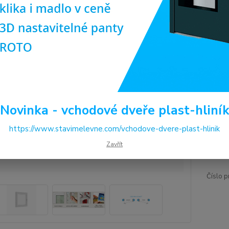
Prvotř
Dos
Pro
(ob
ilus
Cen
Novinka - vchodové dveře plast-hliní
https://www.stavimelevne.com/vchodove-dvere-plast-hlinik
4 
Zavřít
4 0
Číslo p