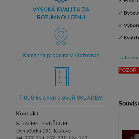
✓
Prvot
VYSOKÁ KVALITA ZA
✓
Bytel
ROZUMNOU CENU
✓
Výborn
✓
Kvalit
Kamenná prodejna v Klatovech
Tato okna
POZOR: T
7
.000 ks oken a dveří SKLADEM
Souvise
Kontakt
STAVÍME LEVNĚ.COM
Domažlická 161, Klatovy
tel:
777 224 257, 775 224 267