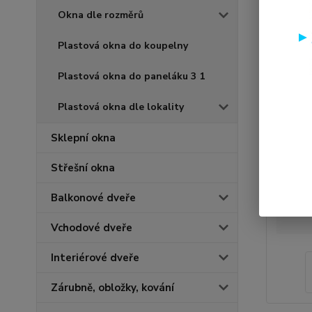
Okna dle rozměrů
Plastová okna do koupelny
Plastová okna do paneláku 3 1
Plastová okna dle lokality
Sklepní okna
Střešní okna
Balkonové dveře
Vchodové dveře
Interiérové dveře
Zárubně, obložky, kování