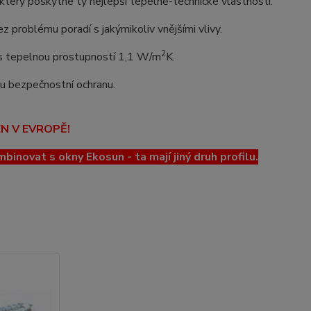
erý poskytne ty nejlepší tepelně-technické vlastnosti.
z problému poradí s jakýmikoliv vnějšími vlivy.
2
o s tepelnou prostupností 1,1 W/m
K.
lou bezpečnostní ochranu.
EN V EVROPĚ!
ovat s okny Ekosun - ta mají jiný druh profilu.