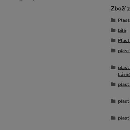
Zboží 
Plast
bílá
Plast
plast
plast
Lázn
plast
plast
plast