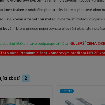
řídní 6-komorový systém
s rámem o stavební hloubce 70 mm, kt
ná konstrukce
z odolného plastu, díky které si plastové okno be
ou zvukovou a tepelnou izolaci
okna zajistí izolační dvojskl
ní kování
, které přinese nejen plynulé otevírání okna, ale i skvě
 obsahují kličku a také podparapetní lištu.
NEJLEPŠÍ CENA OK
ato okna Premium s šestikomorovým profilem NELZE kombin
jící zboží
2
Novinka