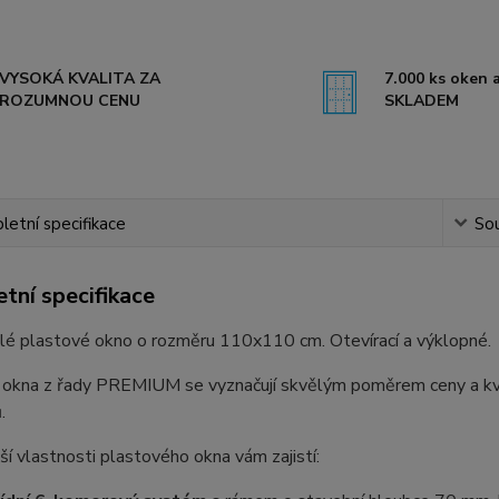
VYSOKÁ KVALITA ZA
7.000 ks oken a
ROZUMNOU CENU
SKLADEM
etní specifikace
Sou
tní specifikace
dlé plastové okno o rozměru 110x110 cm. Otevírací a výklopné.
 okna z řady PREMIUM se vyznačují skvělým poměrem ceny a kval
.
ší vlastnosti plastového okna vám zajistí: