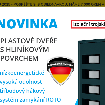
025 - POSPĚŠTE SI S OBJEDNÁVKOU. MÁME 7 000 OKEN A
E
MONTÁŽE OKEN OD NÁS
SPOKOJENÍ ZÁKAZNÍCI
U
KONTAKT
O NÁS
Hledat
lastová okna
plastové okno 110x110 cm, jednokřídlé, bílé, PREMIUM 7
tové okno 110x110 cm, jednokří
rozm
TOP produkt
Jednok
výklop
poměre
zákazn