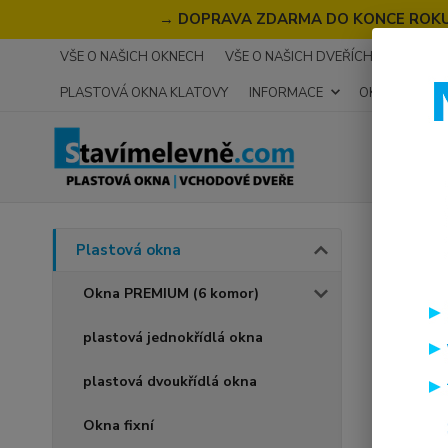
→
DOPRAVA ZDARMA DO KONCE ROKU 2
VŠE O NAŠICH OKNECH
VŠE O NAŠICH DVEŘÍCH
RECENZ
PLASTOVÁ OKNA KLATOVY
INFORMACE
OKNA NA MÍR
Úvod
P
Plastová okna
plas
Okna PREMIUM (6 komor)
plastová jednokřídlá okna
Akce
plastová dvoukřídlá okna
Okna fixní