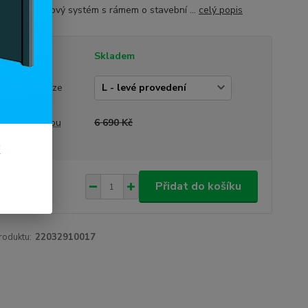
ídní 6-komorový systém s rámem o stavební ...
celý popis
tupnost
Skladem
vedení dveří
rázek je pouze
trační)
a před slevou
6 690 Kč
k
890 Kč
/
ks
Přidat do košíku
41 Kč
bez DPH
roduktu:
22032910017