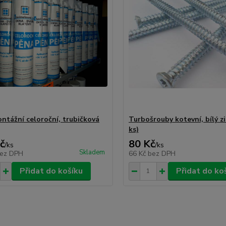
ntážní celoroční, trubičková
Turbošrouby kotevní, bílý zi
ks)
č
80 Kč
/
ks
/
ks
Skladem
ez DPH
66 Kč
bez DPH
Přidat do košíku
Přidat do ko