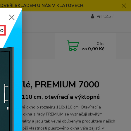
 DVEŘÍ SKLADEM U NÁS V KLATOVECH.
Přihlášení
0
ks
za
0,00 Kč
000
dlé, bílé, PREMIUM 7000
ěr 110x110 cm, otevírací a výklopné
řídlé plastové okno o rozměru 110x110 cm. Otevírací a
né. Plastová okna z řady PREMIUM se vyznačují skvělým
m ceny a kvality a jsou tak velmi oblíbeným produktem našich
íků. Ty nejlepší vlastnosti plastového okna vám zajistí: ✓