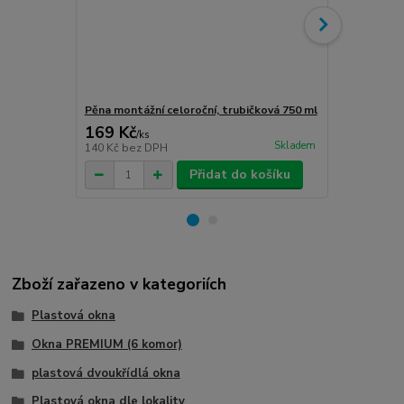
Pěna montážní celoroční, trubičková 750 ml
Turbošrouby 
169 Kč
80 Kč
/
ks
/
ks
Skladem
140 Kč
bez DPH
66 Kč
bez D
Přidat do košíku
Zboží zařazeno v kategoriích
Plastová okna
Okna PREMIUM (6 komor)
plastová dvoukřídlá okna
Plastová okna dle lokality