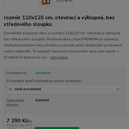
rozměr 110x120 cm, otevírací a výklopné, bez
středového sloupku
Dvoukřídlé plastové okno o rozměru 110x120 cm. Otevírací a výklopné,
bez středového sloupku. Plastová okna z řady PREMIUM se vyznačují
skvělým poměrem ceny a kvality a jsou tak velmi oblíbeným produktem
našich zákazníků. Ty nejlepší vlastnosti plastového okna vám zajistí: ✓
Prvotřídní 6-komorový sys...
celý popis
Dostupnost
Skladem
Provedení dveří (obrázek je pouze ilustrační)
Cena před
8 290 Kč
slevou
7 290 Kč
/
ks
6 025 Kč
bez DPH