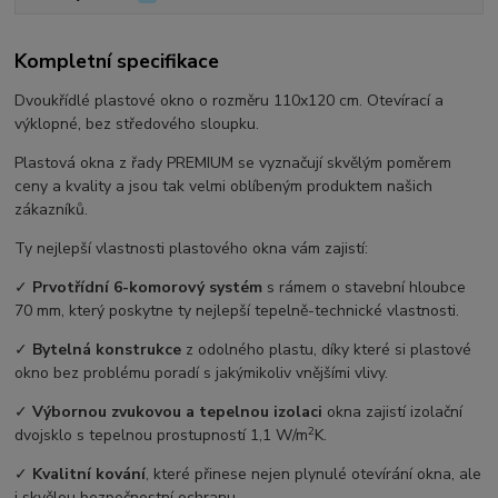
Kompletní specifikace
Dvoukřídlé plastové okno o rozměru 110x120 cm. Otevírací a
výklopné, bez středového sloupku.
Plastová okna z řady PREMIUM se vyznačují skvělým poměrem
ceny a kvality a jsou tak velmi oblíbeným produktem našich
zákazníků.
Ty nejlepší vlastnosti plastového okna vám zajistí:
✓
Prvotřídní 6-komorový systém
s rámem o stavební hloubce
70 mm, který poskytne ty nejlepší tepelně-technické vlastnosti.
✓
Bytelná konstrukce
z odolného plastu, díky které si plastové
okno bez problému poradí s jakýmikoliv vnějšími vlivy.
✓
Výbornou zvukovou a tepelnou izolaci
okna zajistí izolační
2
dvojsklo s tepelnou prostupností 1,1 W/m
K.
✓
Kvalitní kování
, které přinese nejen plynulé otevírání okna, ale
i skvělou bezpečnostní ochranu.