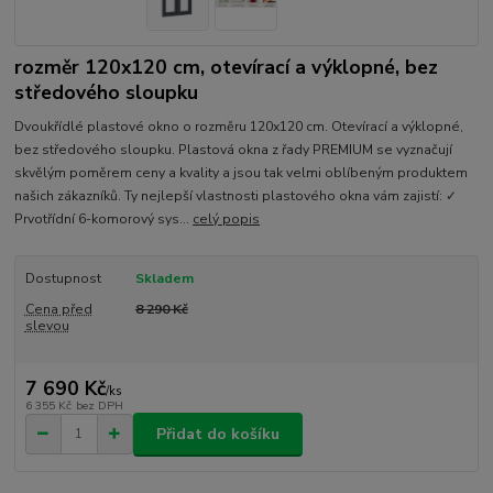
rozměr 120x120 cm, otevírací a výklopné, bez
středového sloupku
Dvoukřídlé plastové okno o rozměru 120x120 cm. Otevírací a výklopné,
bez středového sloupku. Plastová okna z řady PREMIUM se vyznačují
skvělým poměrem ceny a kvality a jsou tak velmi oblíbeným produktem
našich zákazníků. Ty nejlepší vlastnosti plastového okna vám zajistí: ✓
Prvotřídní 6-komorový sys...
celý popis
Dostupnost
Skladem
Cena před
8 290 Kč
slevou
7 690 Kč
/
ks
6 355 Kč
bez DPH
Přidat do košíku