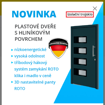
→
DOPRAVA ZDARMA DO KONCE ROKU 2025 - POSPĚŠTE SI S
OBJEDNÁVKOU. MÁME 7 000 OKEN A DVEŘÍ SKLADEM U NÁS V
KLATOVECH.
0
ks
za
0,00 Kč
Menu
Hledat
Úvod
Plastová okna
plastové okno 120x120 cm, dvoukřídlé, antracit/bílé,
PREMIUM 7000
plastové okno 120x120 cm,
dvoukřídlé, antracit/bílé,
PREMIUM 7000
Akce
TOP produkt
Doprava ZDARMA