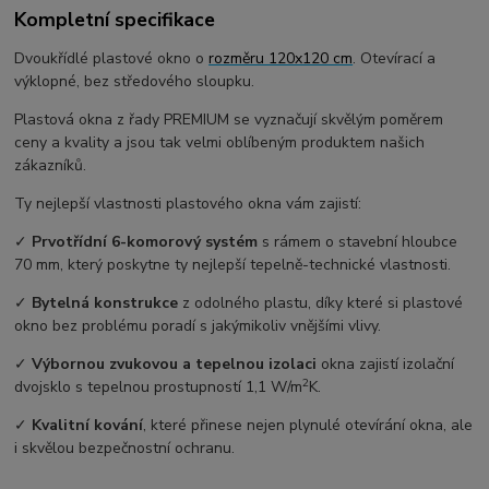
Kompletní specifikace
Dvoukřídlé plastové okno o
rozměru 120x120 cm
. Otevírací a
výklopné, bez středového sloupku.
Plastová okna z řady PREMIUM se vyznačují skvělým poměrem
ceny a kvality a jsou tak velmi oblíbeným produktem našich
zákazníků.
Ty nejlepší vlastnosti plastového okna vám zajistí:
✓
Prvotřídní 6-komorový systém
s rámem o stavební hloubce
70 mm, který poskytne ty nejlepší tepelně-technické vlastnosti.
✓
Bytelná konstrukce
z odolného plastu, díky které si plastové
okno bez problému poradí s jakýmikoliv vnějšími vlivy.
✓
Výbornou zvukovou a tepelnou izolaci
okna zajistí izolační
2
dvojsklo s tepelnou prostupností 1,1 W/m
K.
✓
Kvalitní kování
, které přinese nejen plynulé otevírání okna, ale
i skvělou bezpečnostní ochranu.