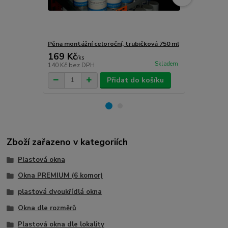
Pěna montážní celoroční, trubičková 750 ml
Turbošrouby 
169 Kč
80 Kč
/
ks
/
ks
Skladem
140 Kč
bez DPH
66 Kč
bez D
Přidat do košíku
Zboží zařazeno v kategoriích
Plastová okna
Okna PREMIUM (6 komor)
plastová dvoukřídlá okna
Okna dle rozměrů
Plastová okna dle lokality