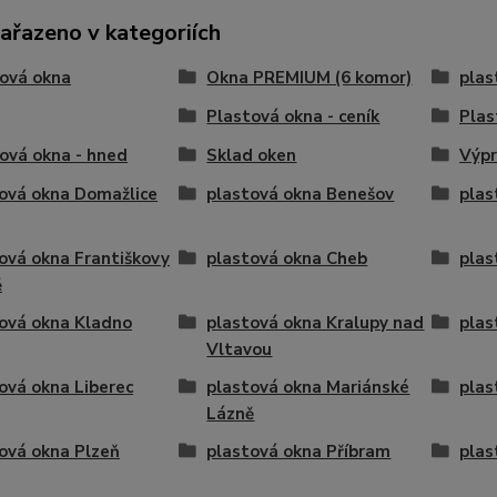
zařazeno v kategoriích
ová okna
Okna PREMIUM (6 komor)
plas
Plastová okna - ceník
Plas
ová okna - hned
Sklad oken
Výpr
ová okna Domažlice
plastová okna Benešov
plas
ová okna Františkovy
plastová okna Cheb
plas
ě
ová okna Kladno
plastová okna Kralupy nad
plas
Vltavou
ová okna Liberec
plastová okna Mariánské
plas
Lázně
ová okna Plzeň
plastová okna Příbram
plas