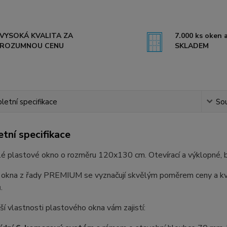
VYSOKÁ KVALITA ZA
7.000 ks oken a
ROZUMNOU CENU
SKLADEM
etní specifikace
Sou
tní specifikace
lé plastové okno o rozměru 120x130 cm. Otevírací a výklopné, 
 okna z řady PREMIUM se vyznačují skvělým poměrem ceny a kval
.
ší vlastnosti plastového okna vám zajistí: