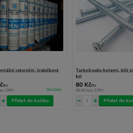
ntážní celoroční, trubičková
Turbošrouby kotevní, bílý zi
ks)
č
80 Kč
/
ks
/
ks
Skladem
ez DPH
66 Kč
bez DPH
Přidat do košíku
Přidat do ko