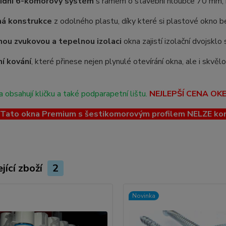
řídní 6-komorový systém
s rámem o stavební hloubce 70 mm, kt
ná konstrukce
z odolného plastu, díky které si plastové okno be
ou zvukovou a tepelnou izolaci
okna zajistí izolační dvojskl
ní kování
, které přinese nejen plynulé otevírání okna, ale i skvě
 obsahují kličku a také podparapetní lištu.
NEJLEPŠÍ CENA OK
ato okna Premium s šestikomorovým profilem NELZE kombin
jící zboží
2
Novinka