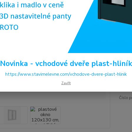
oblíbe
plasto
popis
Dos
Cen
Novinka - vchodové dveře plast-hliní
6 
https://www.stavimelevne.com/vchodove-dvere-plast-hlinik
5 5
Zavřít
Číslo p