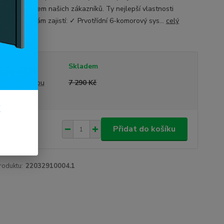
ným produktem našich zákazníků. Ty nejlepší vlastnosti
vého okna vám zajistí: ✓ Prvotřídní 6-komorový sys...
celý
tupnost
Skladem
a před slevou
7 290 Kč
k
690 Kč
/
ks
Přidat do košíku
29 Kč
bez DPH
roduktu:
22032910004.1