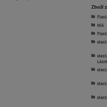
Zboží 
Plast
bílá
Plast
plast
plast
Lázn
plast
plast
plast