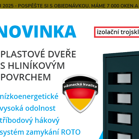
025 - POSPĚŠTE SI S OBJEDNÁVKOU. MÁME 7 000 OKEN A
E
MONTÁŽE OKEN OD NÁS
SPOKOJENÍ ZÁKAZNÍCI
U
KONTAKT
O NÁS
Hledat
lastová okna
plastové okno 120x130 cm, dvoukřídlé, bílé, PREMIUM 7
tové okno 120x130 cm, dvoukříd
rozm
Doprava ZDARMA
stře
Dvoukř
výklop
se vyz