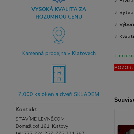
✓
Prvot
VYSOKÁ KVALITA ZA
✓
Bytel
ROZUMNOU CENU
✓
Výborn
✓
Kvalit
Kamenná prodejna v Klatovech
Tato okna
POZOR: T
7
.000 ks oken a dveří SKLADEM
Souvise
Kontakt
STAVÍME LEVNĚ.COM
Domažlická 161, Klatovy
tel:
777 224 257, 775 224 267