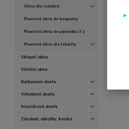
Okna dle rozměrů
Plastová okna do koupelny
Plastová okna do paneláku 3 1
Plastová okna dle lokality
Sklepní okna
Střešní okna
Balkonové dveře
Vchodové dveře
Interiérové dveře
Zárubně, obložky, kování