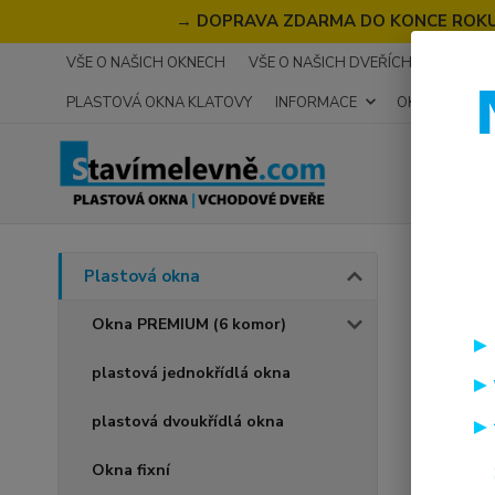
→
DOPRAVA ZDARMA DO KONCE ROKU 2
VŠE O NAŠICH OKNECH
VŠE O NAŠICH DVEŘÍCH
RECENZ
PLASTOVÁ OKNA KLATOVY
INFORMACE
OKNA NA MÍR
Úvod
P
Plastová okna
plas
Okna PREMIUM (6 komor)
plastová jednokřídlá okna
Novinka
plastová dvoukřídlá okna
Okna fixní