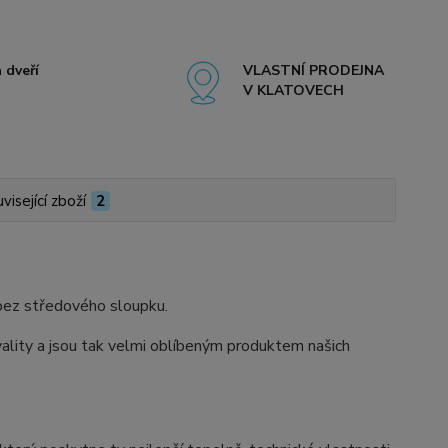
 dveří
VLASTNÍ PRODEJNA
V KLATOVECH
visející zboží
2
bez středového sloupku.
ity a jsou tak velmi oblíbeným produktem našich