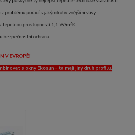
erý poskytne ty nejlepší tepelně-technické vlastnosti.
z problému poradí s jakýmikoliv vnějšími vlivy.
2
o s tepelnou prostupností 1,1 W/m
K.
lou bezpečnostní ochranu.
EN V EVROPĚ!
ovat s okny Ekosun - ta mají jiný druh profilu.