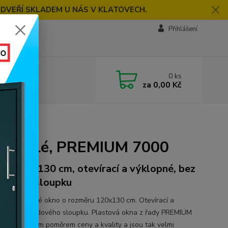
 DVEŘÍ SKLADEM U NÁS V KLATOVECH.
Přihlášení
0
ks
za
0,00 Kč
000
lé, bílé, PREMIUM 7000
ěr 120x130 cm, otevírací a výklopné, bez
dového sloupku
ídlé plastové okno o rozměru 120x130 cm. Otevírací a
né, bez středového sloupku. Plastová okna z řady PREMIUM
načují skvělým poměrem ceny a kvality a jsou tak velmi