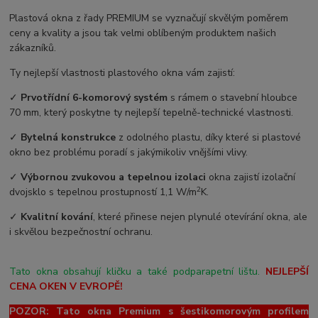
Plastová okna z řady PREMIUM se vyznačují skvělým poměrem
ceny a kvality a jsou tak velmi oblíbeným produktem našich
zákazníků.
Ty nejlepší vlastnosti plastového okna vám zajistí:
✓
Prvotřídní 6-komorový systém
s rámem o stavební hloubce
70 mm, který poskytne ty nejlepší tepelně-technické vlastnosti.
✓
Bytelná konstrukce
z odolného plastu, díky které si plastové
okno bez problému poradí s jakýmikoliv vnějšími vlivy.
✓
Výbornou zvukovou a tepelnou izolaci
okna zajistí izolační
2
dvojsklo s tepelnou prostupností 1,1 W/m
K.
✓
Kvalitní kování
, které přinese nejen plynulé otevírání okna, ale
i skvělou bezpečnostní ochranu.
Tato okna obsahují kličku a také podparapetní lištu.
NEJLEPŠÍ
CENA OKEN V EVROPĚ!
POZOR: Tato okna Premium s šestikomorovým profilem