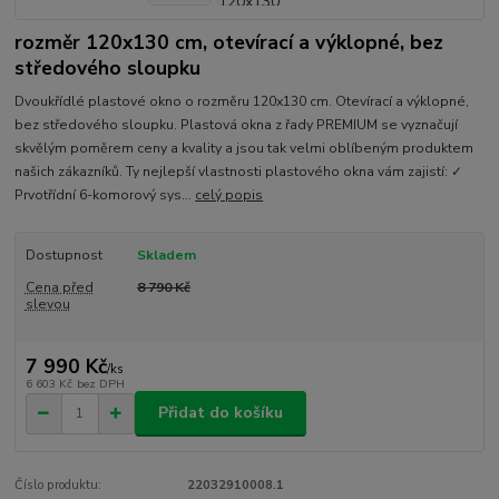
rozměr 120x130 cm, otevírací a výklopné, bez
středového sloupku
Dvoukřídlé plastové okno o rozměru 120x130 cm. Otevírací a výklopné,
bez středového sloupku. Plastová okna z řady PREMIUM se vyznačují
skvělým poměrem ceny a kvality a jsou tak velmi oblíbeným produktem
našich zákazníků. Ty nejlepší vlastnosti plastového okna vám zajistí: ✓
Prvotřídní 6-komorový sys...
celý popis
Dostupnost
Skladem
Cena před
8 790 Kč
slevou
7 990 Kč
/
ks
6 603 Kč
bez DPH
Přidat do košíku
Číslo produktu:
22032910008.1