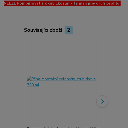
NELZE kombinovat s okny Ekosun - ta mají jiný druh profilu.
Související zboží
2
Novinka