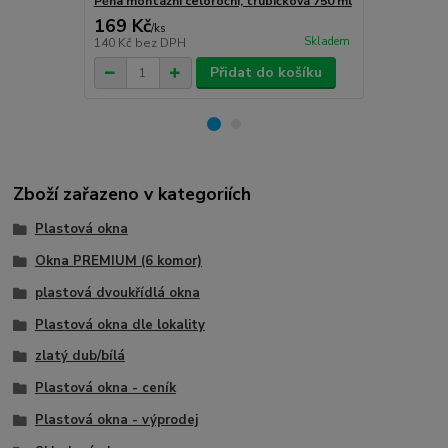
Pěna montážní celoroční, trubičková 750 ml
Turbošrouby 
169 Kč
80 Kč
/
ks
/
ks
Skladem
140 Kč
bez DPH
66 Kč
bez D
Přidat do košíku
Zboží zařazeno v kategoriích
Plastová okna
Okna PREMIUM (6 komor)
plastová dvoukřídlá okna
Plastová okna dle lokality
zlatý dub/bílá
Plastová okna - ceník
Plastová okna - výprodej