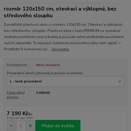
rozměr 120x150 cm, otevírací a výklopné, bez
středového sloupku
Dvoukřídlé plastové okno o rozměru 120x150 cm. Otevírací a výklopné,
bez středového sloupku. Plastová okna z řady PREMIUM se vyznačují
skvělým poměrem ceny a kvality a jsou tak velmi oblíbeným produktem
našich zákazníků. Ty nejlepší vlastnosti plastového okna vám zajistí: ✓
Prvotřídní 6-komorový sys...
celý popis
Dostupnost
Není skladem
Provedení dveří (obrázek je pouze ilustrační)
Cena před
7 690 Kč
slevou
7 190 Kč
/
ks
5 942 Kč
bez DPH
Přidat do košíku