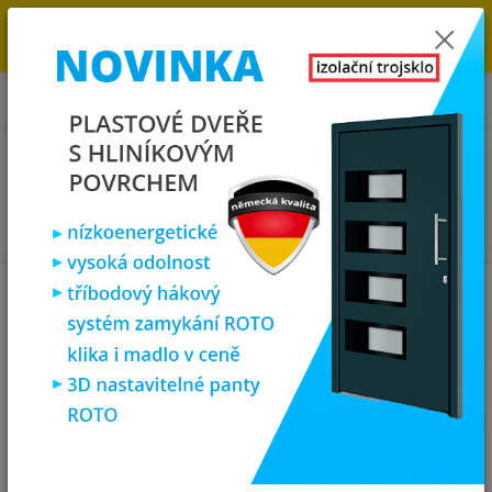
→
DOPRAVA ZDARMA DO KONCE ROKU 2025 - POSPĚŠTE SI S
OBJEDNÁVKOU. MÁME 7 000 OKEN A DVEŘÍ SKLADEM U NÁS V
KLATOVECH.
0
ks
za
0,00 Kč
Menu
Hledat
Úvod
Plastová okna
plastové okno 120x150 cm, dvoukřídlé, bílé,
PREMIUM 7000
plastové okno 120x150 cm,
dvoukřídlé, bílé, PREMIUM 7000
Akce
TOP produkt
Doprava ZDARMA