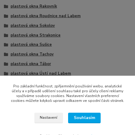
plastová okna Rakovník
plastová okna Roudnice nad Labem
plastová okna Sokolov
plastová okna Strakonice
plastová okna Sušice
plastová okna Tachov
plastová okna Tábor
plastová okna Ústí nad Labem
plastová okna Žatec
Pro základní funkčnost, zpříjemnění používání webu, analytické
účely a v případě udělení souhlasu také pro účely cílení reklamy
2 křídla
využíváme soubory cookies. Nastavení vlastních preferencí
cookies můžete kdykoli upravit odkazem ve spodní části stránek.
Souhlasím
Nastavení
Všechna práva vyhrazena © 2022
Tomáš Treybal | Internet media marketing