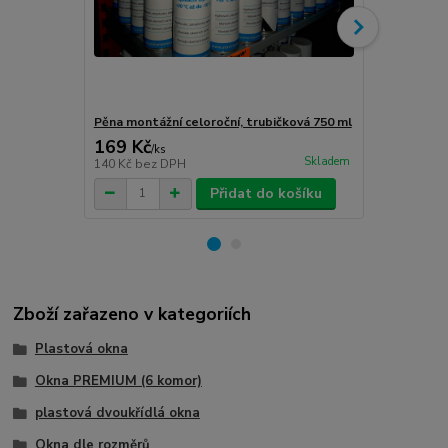
Pěna montážní celoroční, trubičková 750 ml
Turbošrouby 
169 Kč
80 Kč
/
ks
/
ks
Skladem
140 Kč
bez DPH
66 Kč
bez D
Přidat do košíku
Zboží zařazeno v kategoriích
Plastová okna
Okna PREMIUM (6 komor)
plastová dvoukřídlá okna
Okna dle rozměrů