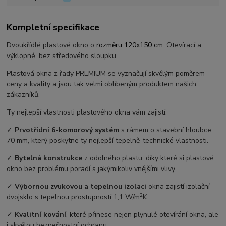
Kompletní specifikace
Dvoukřídlé plastové okno o
rozměru 120x150 cm
. Otevírací a
výklopné, bez středového sloupku.
Plastová okna z řady PREMIUM se vyznačují skvělým poměrem
ceny a kvality a jsou tak velmi oblíbeným produktem našich
zákazníků.
Ty nejlepší vlastnosti plastového okna vám zajistí:
✓
Prvotřídní 6-komorový systém
s rámem o stavební hloubce
70 mm, který poskytne ty nejlepší tepelně-technické vlastnosti.
✓
Bytelná konstrukce
z odolného plastu, díky které si plastové
okno bez problému poradí s jakýmikoliv vnějšími vlivy.
✓
Výbornou zvukovou a tepelnou izolaci
okna zajistí izolační
2
dvojsklo s tepelnou prostupností 1,1 W/m
K.
✓
Kvalitní kování
, které přinese nejen plynulé otevírání okna, ale
i skvělou bezpečnostní ochranu.