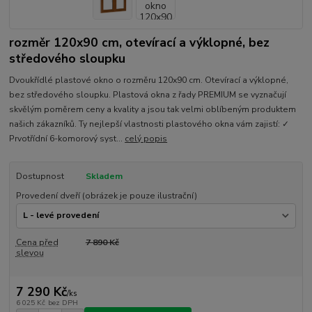
rozměr 120x90 cm, otevírací a výklopné, bez
středového sloupku
Dvoukřídlé plastové okno o rozměru 120x90 cm. Otevírací a výklopné,
bez středového sloupku. Plastová okna z řady PREMIUM se vyznačují
skvělým poměrem ceny a kvality a jsou tak velmi oblíbeným produktem
našich zákazníků. Ty nejlepší vlastnosti plastového okna vám zajistí: ✓
Prvotřídní 6-komorový syst...
celý popis
Dostupnost
Skladem
Provedení dveří (obrázek je pouze ilustrační)
Cena před
7 890 Kč
slevou
7 290 Kč
/
ks
6 025 Kč
bez DPH