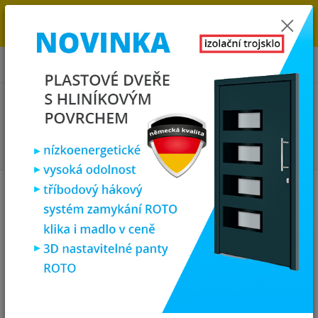
→
DOPRAVA ZDARMA DO KONCE ROKU 2025 - POSPĚŠTE SI S
OBJEDNÁVKOU. MÁME 7 000 OKEN A DVEŘÍ SKLADEM U NÁS V
KLATOVECH.
0
ks
za
0,00 Kč
Menu
Hledat
Úvod
Plastová okna
plastové okno 120x90 cm, dvoukřídlé, zlatý
dub/bílé, PREMIUM 7000
plastové okno 120x90 cm,
dvoukřídlé, zlatý dub/bílé,
PREMIUM 7000
Akce
TOP produkt
Doprava ZDARMA