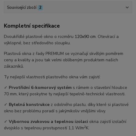
Související zboží
2
Kompletní specifikace
Dvoukřídlé plastové okno o rozměru
120x90 cm
. Otevírací a
výklopné, bez středového sloupku.
Plastová okna z řady PREMIUM se vyznačují skvělým poměrem
ceny a kvality a jsou tak velmi oblíbeným produktem našich
zákazníků.
Ty nejlepší vlastnosti plastového okna vám zajistí:
✓
Prvotřídní 6-komorový systém
s rámem o stavební hloubce
70 mm, který poskytne ty nejlepší tepelně-technické vlastnosti.
✓
Bytelná konstrukce
z odolného plastu, díky které si plastové
okno bez problému poradí s jakýmikoliv vnějšími vlivy.
✓
Výbornou zvukovou a tepelnou izolaci
okna zajistí izolační
2
dvojsklo s tepelnou prostupností 1,1 W/m
K.