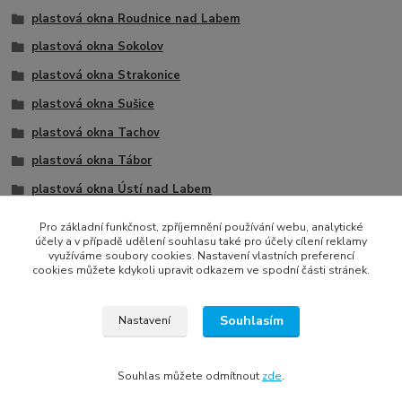
plastová okna Roudnice nad Labem
plastová okna Sokolov
plastová okna Strakonice
plastová okna Sušice
plastová okna Tachov
plastová okna Tábor
plastová okna Ústí nad Labem
plastová okna Žatec
Pro základní funkčnost, zpříjemnění používání webu, analytické
účely a v případě udělení souhlasu také pro účely cílení reklamy
2 křídla
využíváme soubory cookies. Nastavení vlastních preferencí
cookies můžete kdykoli upravit odkazem ve spodní části stránek.
Souhlasím
Nastavení
Všechna práva vyhrazena © 2022
Tomáš Treybal | Internet media marketing
Souhlas můžete odmítnout
zde
.
Vytvořeno na
Eshop-rychle.cz