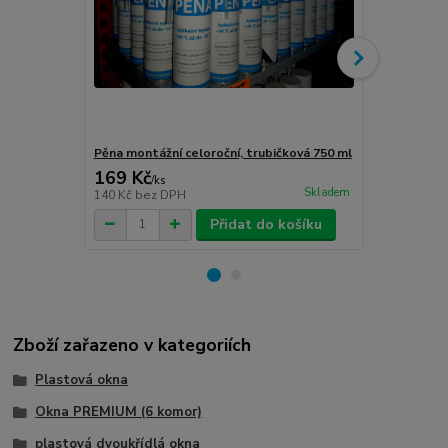
Pěna montážní celoroční, trubičková 750 ml
Turbošrouby 
169 Kč
80 Kč
/
ks
/
ks
Skladem
140 Kč
bez DPH
66 Kč
bez D
Přidat do košíku
Zboží zařazeno v kategoriích
Plastová okna
Okna PREMIUM (6 komor)
plastová dvoukřídlá okna