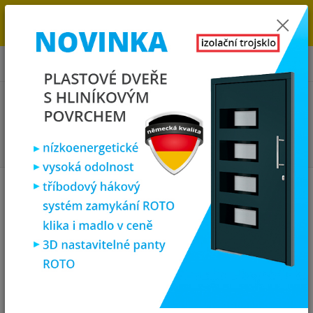
→
DOPRAVA ZDARMA DO KONCE ROKU 2025 - POSPĚŠTE SI S
OBJEDNÁVKOU. MÁME 7 000 OKEN A DVEŘÍ SKLADEM U NÁS V
KLATOVECH.
0
ks
za
0,00 Kč
Menu
Hledat
Úvod
Plastová okna
plastové okno 140x100 cm, dvoukřídlé, bílé,
PREMIUM 7000
plastové okno 140x100 cm,
dvoukřídlé, bílé, PREMIUM 7000
Akce
TOP produkt
Doprava ZDARMA