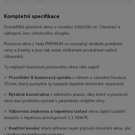
Kompletní specifikace
Dvoukřídlé plastové okno o rozměru 140x100 cm. Otevírací a
výklopné, bez středového sloupku.
Plastová okna z řady PREMIUM se vyznačují skvělým poměrem
ceny a kvality a jsou tak velmi oblíbeným produktem našich
zákazníků.
Ty nejlepší vlastnosti plastového okna vám zajistí:
✓
Prvotřídní 6-komorový systém
s rámem o stavební hloubce
70 mm, který poskytne ty nejlepší tepelně-technické vlastnosti.
✓
Bytelná konstrukce
z odolného plastu, díky které si plastové
okno bez problému poradí s jakýmikoliv vnějšími vlivy.
✓
Výbornou zvukovou a tepelnou izolaci
okna zajistí izolační
2
dvojsklo s tepelnou prostupností 1,1 W/m
K.
✓
Kvalitní kování
, které přinese nejen plynulé otevírání okna, ale
i skvělou bezpečnostní ochranu.