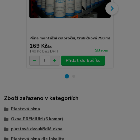
Pěna montážní celoroční, trubičková 750 ml
Turbošrouby 
169 Kč
80 Kč
/
ks
/
ks
Skladem
140 Kč
bez DPH
66 Kč
bez D
Přidat do košíku
Zboží zařazeno v kategoriích
Plastová okna
Okna PREMIUM (6 komor)
plastová dvoukřídlá okna
Plastová okna dle lokality