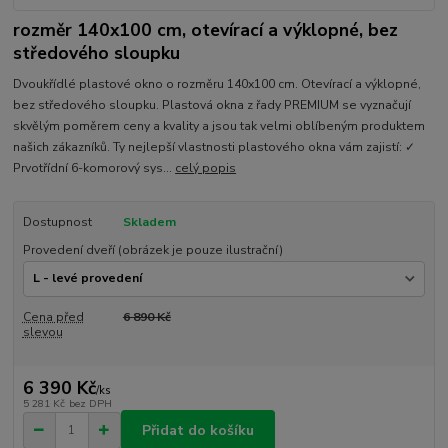
rozměr 140x100 cm, otevírací a výklopné, bez
středového sloupku
Dvoukřídlé plastové okno o rozměru 140x100 cm. Otevírací a výklopné,
bez středového sloupku. Plastová okna z řady PREMIUM se vyznačují
skvělým poměrem ceny a kvality a jsou tak velmi oblíbeným produktem
našich zákazníků. Ty nejlepší vlastnosti plastového okna vám zajistí: ✓
Prvotřídní 6-komorový sys...
celý popis
Dostupnost
Skladem
Provedení dveří (obrázek je pouze ilustrační)
Cena před
6 890 Kč
slevou
6 390 Kč
/
ks
5 281 Kč
bez DPH
Přidat do košíku