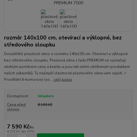
rozměr 140x100 cm, otevírací a výklopné, bez
středového sloupku
Dvoukřídlé plastové okno o rozměru 140x100 cm. Otevírací a výklopné,
bez středového sloupku. Plastová okna z řady PREMIUM se vyznačují
skvělým poměrem ceny a kvality a jsou tak velmi oblíbeným produktem
našich zákazníků. Ty nejlepší vlastnosti plastového okna vám zajistí: ✓
Prvotřídní 6-komorový sys...
celý popis
Dostupnost
Skladem
Cena před
8 190 Kč
slevou
7 590 Kč
/
ks
6 273 Kč
bez DPH