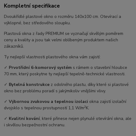
Kompletní specifikace
Dvoukřídlé plastové okno o rozměru 140x100 cm. Otevírací a
výklopné, bez středového sloupku.
Plastová okna z řady PREMIUM se vyznačují skvělým poměrem
ceny a kvality a jsou tak velmi oblíbeným produktem našich
zákazníků.
Ty nejlepší vlastnosti plastového okna vám zajistí:
✓
Prvotřídní 6-komorový systém
s rámem o stavební hloubce
70 mm, který poskytne ty nejlepší tepelně-technické vlastnosti.
✓
Bytelná konstrukce
z odolného plastu, díky které si plastové
okno bez problému poradí s jakýmikoliv vnějšími vlivy.
✓
Výbornou zvukovou a tepelnou izolaci
okna zajistí izolační
2
dvojsklo s tepelnou prostupností 1,1 W/m
K.
✓
Kvalitní kování
, které přinese nejen plynulé otevírání okna, ale
i skvělou bezpečnostní ochranu.