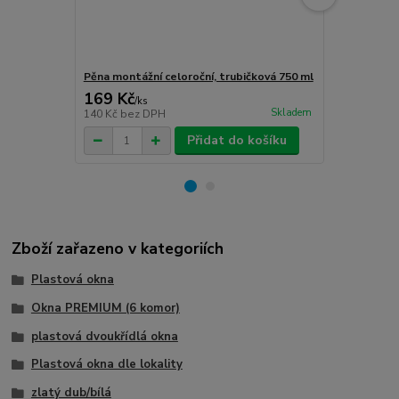
Pěna montážní celoroční, trubičková 750 ml
Turbošrouby 
169 Kč
80 Kč
/
ks
/
ks
Skladem
140 Kč
bez DPH
66 Kč
bez D
Přidat do košíku
Zboží zařazeno v kategoriích
Plastová okna
Okna PREMIUM (6 komor)
plastová dvoukřídlá okna
Plastová okna dle lokality
zlatý dub/bílá