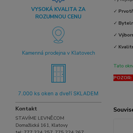
VYSOKÁ KVALITA ZA
✓
Prvot
ROZUMNOU CENU
✓
Bytel
✓
Výborn
✓
Kvalit
Kamenná prodejna v Klatovech
Tato okna
POZOR: T
7
.000 ks oken a dveří SKLADEM
Kontakt
Souvise
STAVÍME LEVNĚ.COM
Domažlická 161, Klatovy
tel:
777 224 257, 775 224 267