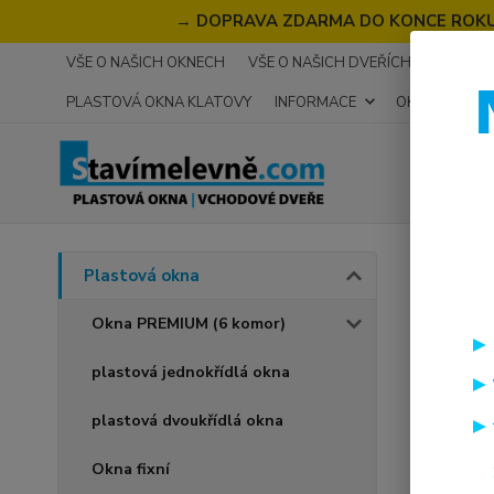
→
DOPRAVA ZDARMA DO KONCE ROKU 2
VŠE O NAŠICH OKNECH
VŠE O NAŠICH DVEŘÍCH
RECENZ
PLASTOVÁ OKNA KLATOVY
INFORMACE
OKNA NA MÍR
Úvod
P
Plastová okna
plas
Okna PREMIUM (6 komor)
700
plastová jednokřídlá okna
Akce
plastová dvoukřídlá okna
Okna fixní