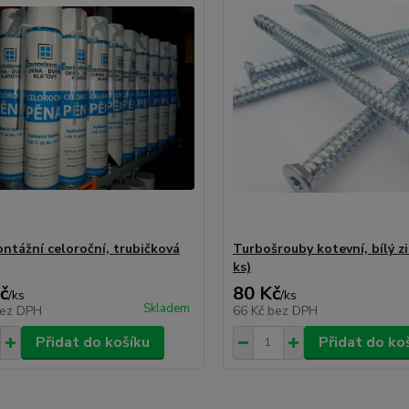
ntážní celoroční, trubičková
Turbošrouby kotevní, bílý zi
ks)
č
80 Kč
/
ks
/
ks
Skladem
ez DPH
66 Kč
bez DPH
Přidat do košíku
Přidat do ko