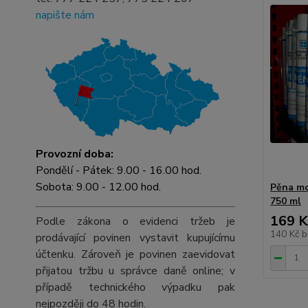
napište nám
Provozní doba:
Pondělí - Pátek: 9.00 - 16.00 hod.
Sobota: 9.00 - 12.00 hod.
Pěna mo
750 ml
169 K
Podle zákona o evidenci tržeb je
140 Kč
b
prodávající povinen vystavit kupujícímu
účtenku. Zároveň je povinen zaevidovat
přijatou tržbu u správce daně online; v
případě technického výpadku pak
nejpozději do 48 hodin.