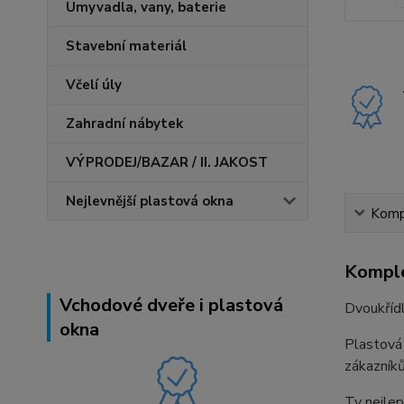
Umyvadla, vany, baterie
Stavební materiál
Včelí úly
Zahradní nábytek
VÝPRODEJ/BAZAR / II. JAKOST
Nejlevnější plastová okna
Kompl
Komple
Vchodové dveře i plastová
Dvoukříd
okna
Plastová
zákazníků
Ty nejlep