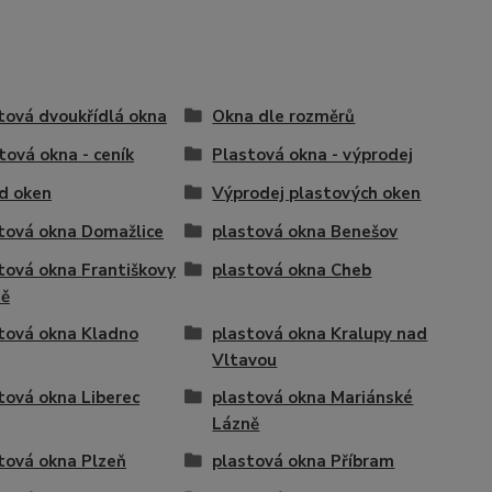
tová dvoukřídlá okna
Okna dle rozměrů
tová okna - ceník
Plastová okna - výprodej
d oken
Výprodej plastových oken
tová okna Domažlice
plastová okna Benešov
tová okna Františkovy
plastová okna Cheb
ně
tová okna Kladno
plastová okna Kralupy nad
Vltavou
tová okna Liberec
plastová okna Mariánské
Lázně
tová okna Plzeň
plastová okna Příbram