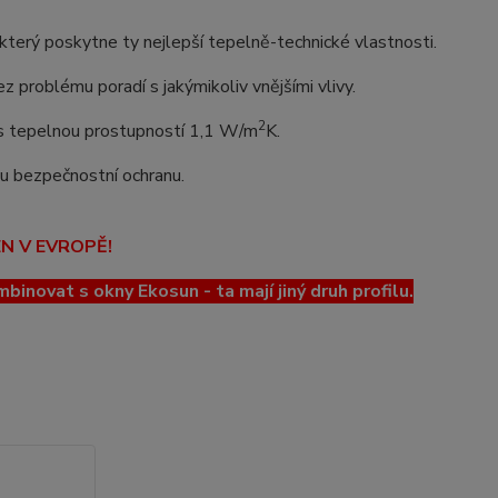
erý poskytne ty nejlepší tepelně-technické vlastnosti.
z problému poradí s jakýmikoliv vnějšími vlivy.
2
o s tepelnou prostupností 1,1 W/m
K.
lou bezpečnostní ochranu.
EN V EVROPĚ!
ovat s okny Ekosun - ta mají jiný druh profilu.