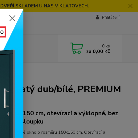
 DVEŘÍ SKLADEM U NÁS V KLATOVECH.
Přihlášení
0
ks
za
0,00 Kč
PREMIUM 7000
lé, zlatý dub/bílé, PREMIUM
ěr 150x150 cm, otevírací a výklopné, bez
dového sloupku
ídlé plastové okno o rozměru 150x150 cm. Otevírací a