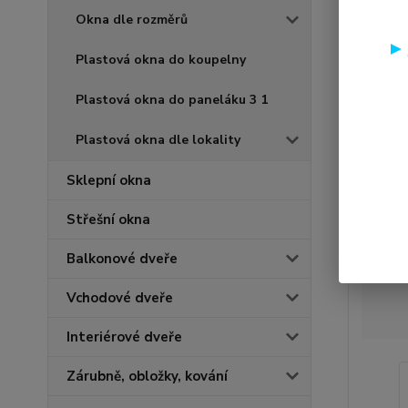
Okna dle rozměrů
Plastová okna do koupelny
Plastová okna do paneláku 3 1
Plastová okna dle lokality
Sklepní okna
Střešní okna
Balkonové dveře
Vchodové dveře
Interiérové dveře
Zárubně, obložky, kování