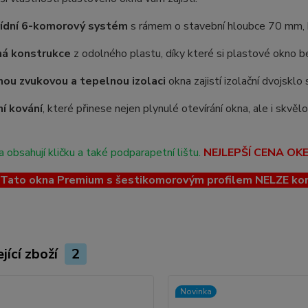
řídní 6-komorový systém
s rámem o stavební hloubce 70 mm, kt
ná konstrukce
z odolného plastu, díky které si plastové okno be
ou zvukovou a tepelnou izolaci
okna zajistí izolační dvojskl
ní kování
, které přinese nejen plynulé otevírání okna, ale i skvě
 obsahují kličku a také podparapetní lištu.
NEJLEPŠÍ CENA OK
ato okna Premium s šestikomorovým profilem NELZE kombin
jící zboží
2
Novinka