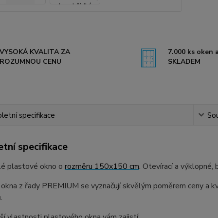
VYSOKÁ KVALITA ZA
7.000 ks oken a
ROZUMNOU CENU
SKLADEM
etní specifikace
Sou
tní specifikace
lé plastové okno o
rozměru 150x150 cm
. Otevírací a výklopné,
 okna z řady PREMIUM se vyznačují skvělým poměrem ceny a kval
.
ší vlastnosti plastového okna vám zajistí: