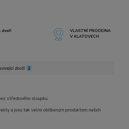
 dveří
VLASTNÍ PRODEJNA
V KLATOVECH
visející zboží
2
 bez středového sloupku.
ity a jsou tak velmi oblíbeným produktem našich