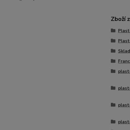
Zboží 
Plast
Plast
Skla
Franc
plast
plas
plast
plast