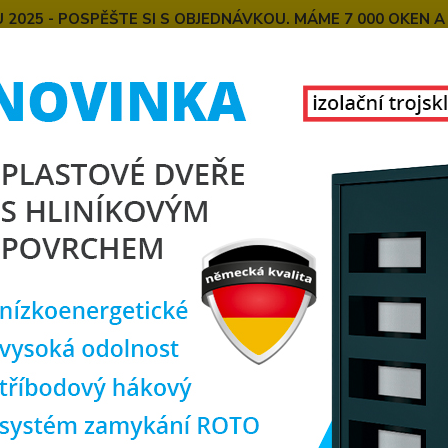
025 - POSPĚŠTE SI S OBJEDNÁVKOU. MÁME 7 000 OKEN A
E
MONTÁŽE OKEN OD NÁS
SPOKOJENÍ ZÁKAZNÍCI
U
KONTAKT
O NÁS
Hledat
lastová okna
plastové okno 150x150 cm, dvoukřídlé, zlatý dub/bílé, 
tové okno 150x150 cm, dvoukříd
0
rozm
TOP produkt
Doprava ZDARMA
stře
Dvoukř