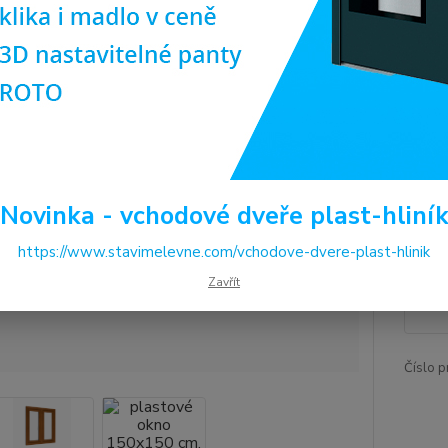
výklop
se vyz
oblíbe
plasto
popis
Dos
Cen
Novinka - vchodové dveře plast-hliní
https://www.stavimelevne.com/vchodove-dvere-plast-hlinik
9 
Zavřít
8 2
Číslo p