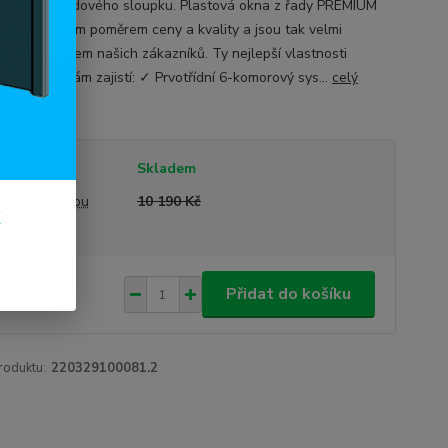
né, bez středového sloupku. Plastová okna z řady PREMIUM
načují skvělým poměrem ceny a kvality a jsou tak velmi
ným produktem našich zákazníků. Ty nejlepší vlastnosti
vého okna vám zajistí: ✓ Prvotřídní 6-komorový sys...
celý
tupnost
Skladem
a před slevou
10 190 Kč
k
990 Kč
/
ks
Přidat do košíku
56 Kč
bez DPH
roduktu:
220329100081.2