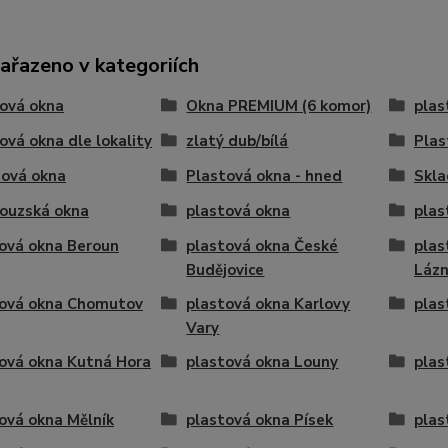
zařazeno v kategoriích
ová okna
Okna PREMIUM (6 komor)
plas
ová okna dle lokality
zlatý dub/bílá
Plas
dová okna
Plastová okna - hned
Skla
ouzská okna
plastová okna
plas
ová okna Beroun
plastová okna České
plas
Budějovice
Láz
tová okna Chomutov
plastová okna Karlovy
plas
Vary
ová okna Kutná Hora
plastová okna Louny
plas
ová okna Mělník
plastová okna Písek
plas