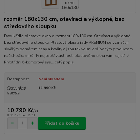
rozměr 180x130 cm, otevírací a výklopné, bez
středového sloupku
Dvoukřídlé plastové okno o rozměru 180x130 cm. Otevírací a výklopné,
bez středového sloupku. Plastová okna z řady PREMIUM se vyznačují
skvělým poměrem ceny a kvality a jsou tak velmi oblíbeným produktem
našich zákazníků. Ty nejlepší vlastnosti plastového okna vám zajistí: ✓
Prvotřídní 6-komorový sys...
celý popis
Dostupnost
Není skladem
Cena před
11 990 Kč
slevou
10 790 Kč
/
ks
8 917 Kč
bez DPH
Přidat do košíku