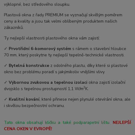
výklopné, bez středového sloupku.
Plastová okna z řady PREMIUM se vyznačují skvělým poměrem
ceny a kvality a jsou tak velmi oblíbeným produktem našich
zákazníků.
Ty nejlepší vlastnosti plastového okna vám zajistí:
✓
Prvotřídní 6-komorový systém
s rámem o stavební hloubce
70 mm, který poskytne ty nejlepší tepelně-technické vlastnosti.
✓
Bytelná konstrukce
z odolného plastu, díky které si plastové
okno bez problému poradí s jakýmikoliv vnějšími vlivy.
✓
Výbornou zvukovou a tepelnou izolaci
okna zajistí izolační
2
dvojsklo s tepelnou prostupností 1,1 W/m
K.
✓
Kvalitní kování
, které přinese nejen plynulé otevírání okna, ale
i skvělou bezpečnostní ochranu.
Tato okna obsahují kličku a také podparapetní lištu.
NEJLEPŠÍ
CENA OKEN V EVROPĚ!