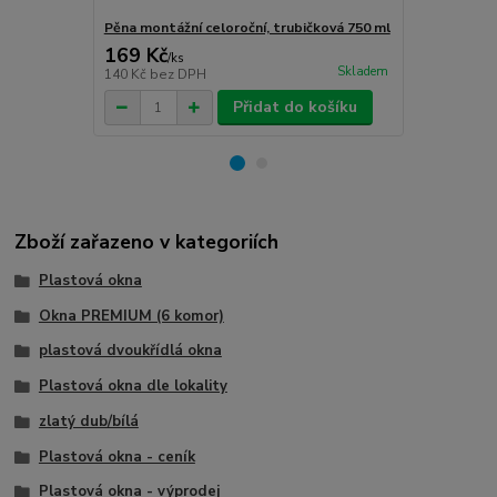
Pěna montážní celoroční, trubičková 750 ml
Turbošrouby 
169 Kč
80 Kč
/
ks
/
ks
Skladem
140 Kč
bez DPH
66 Kč
bez D
Přidat do košíku
Zboží zařazeno v kategoriích
Plastová okna
Okna PREMIUM (6 komor)
plastová dvoukřídlá okna
Plastová okna dle lokality
zlatý dub/bílá
Plastová okna - ceník
Plastová okna - výprodej