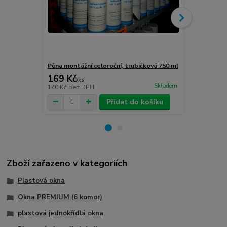
Pěna montážní celoroční, trubičková 750 ml
Turbošrouby 
169 Kč
80 Kč
/
ks
/
ks
Skladem
140 Kč
bez DPH
66 Kč
bez D
Přidat do košíku
Zboží zařazeno v kategoriích
Plastová okna
Okna PREMIUM (6 komor)
plastová jednokřídlá okna