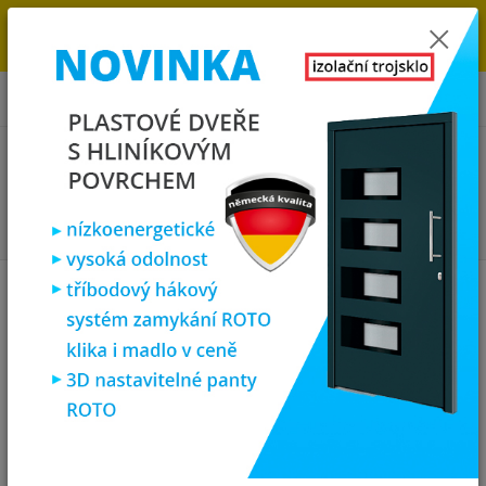
→
DOPRAVA ZDARMA DO KONCE ROKU 2025 - POSPĚŠTE SI S
OBJEDNÁVKOU. MÁME 7 000 OKEN A DVEŘÍ SKLADEM U NÁS V
KLATOVECH.
0
ks
za
0,00 Kč
Menu
Hledat
Úvod
Plastová okna
plastové okno 50x100 cm, jednokřídlé, zlatý
dub/bílé, PREMIUM 7000
plastové okno 50x100 cm,
jednokřídlé, zlatý dub/bílé,
PREMIUM 7000
Akce
TOP produkt
Doprava ZDARMA