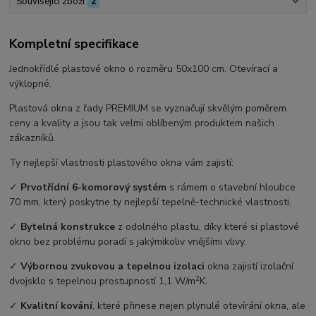
Související zboží
2
Kompletní specifikace
Jednokřídlé plastové okno o rozměru 50x100 cm. Otevírací a
výklopné.
Plastová okna z řady PREMIUM se vyznačují skvělým poměrem
ceny a kvality a jsou tak velmi oblíbeným produktem našich
zákazníků.
Ty nejlepší vlastnosti plastového okna vám zajistí:
✓
Prvotřídní 6-komorový systém
s rámem o stavební hloubce
70 mm, který poskytne ty nejlepší tepelně-technické vlastnosti.
✓
Bytelná konstrukce
z odolného plastu, díky které si plastové
okno bez problému poradí s jakýmikoliv vnějšími vlivy.
✓
Výbornou zvukovou a tepelnou izolaci
okna zajistí izolační
2
dvojsklo s tepelnou prostupností 1,1 W/m
K.
✓
Kvalitní kování
, které přinese nejen plynulé otevírání okna, ale