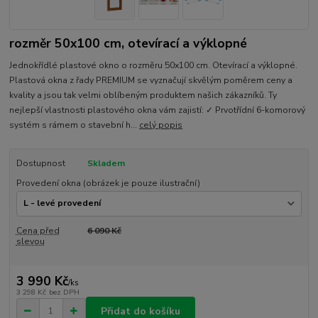
rozměr 50x100 cm, otevírací a výklopné
Jednokřídlé plastové okno o rozměru 50x100 cm. Otevírací a výklopné.
Plastová okna z řady PREMIUM se vyznačují skvělým poměrem ceny a
kvality a jsou tak velmi oblíbeným produktem našich zákazníků. Ty
nejlepší vlastnosti plastového okna vám zajistí: ✓ Prvotřídní 6-komorový
systém s rámem o stavební h...
celý popis
Dostupnost
Skladem
Provedení okna (obrázek je pouze ilustrační)
Cena před
6 090 Kč
slevou
3 990 Kč
/
ks
3 298 Kč
bez DPH
Přidat do košíku